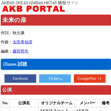
未来の扉
作詞：秋元康
作曲：
太田美知彦
編曲：
藤田哲也
iTunes 試聴
Facebook
Twitter
GooglePlus +1
公演
No.
公演名
オリジナルチーム
メンバー
備考
AKB48 チームA
AKB48