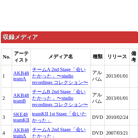
収録メディア
アーテ
備
メディア名
種類
リリース
No.
ィスト
考
チームA 2nd Stage「会い
アル
AKB48
1
たかった」〜studio
2013/01/01
teamA
バム
recordings コレクション〜
チームB 2nd Stage「会い
アル
AKB48
2
たかった」〜studio
2013/01/01
teamB
バム
recordings コレクション〜
teamKII 1st Stage「会いた
SKE48
3
DVD
2010/02/24
teamKII
かった」
チームA 2nd Stage「会い
AKB48
4
DVD
2007/03/21
teamA
たかった」