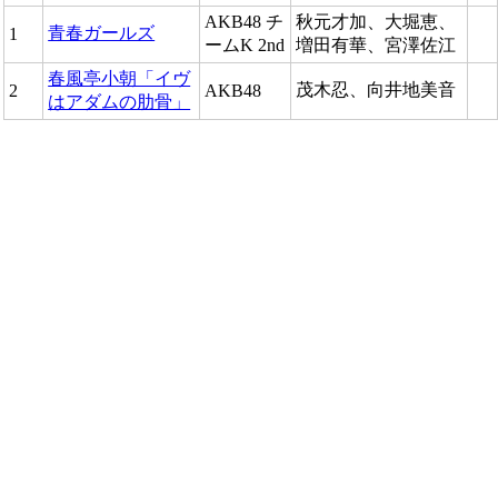
AKB48 チ
秋元才加、大堀恵、
青春ガールズ
1
ームK 2nd
増田有華、宮澤佐江
春風亭小朝「イヴ
茂木忍、向井地美音
2
AKB48
はアダムの肋骨」