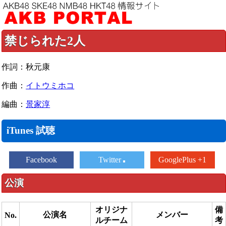
禁じられた2人
作詞：秋元康
作曲：
イトウミホコ
編曲：
景家淳
iTunes 試聴
Facebook
Twitter
GooglePlus +1
公演
オリジナ
備
公演名
メンバー
No.
ルチーム
考