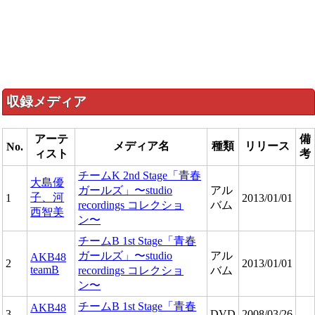
収録メディア
アーテ
備
メディア名
種類
リリース
No.
ィスト
考
チームK 2nd Stage「青春
大島優
ガールズ」〜studio
アル
子、河
1
2013/01/01
recordings コレクショ
バム
西智美
ン〜
チームB 1st Stage「青春
ガールズ」〜studio
アル
AKB48
2
2013/01/01
teamB
recordings コレクショ
バム
ン〜
チームB 1st Stage「青春
AKB48
3
DVD
2008/03/26