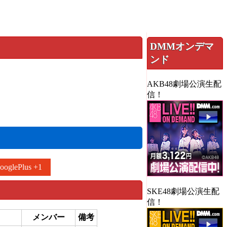
DMMオンデマ
ンド
AKB48劇場公演生配
信！
ooglePlus +1
SKE48劇場公演生配
信！
メンバー
備考