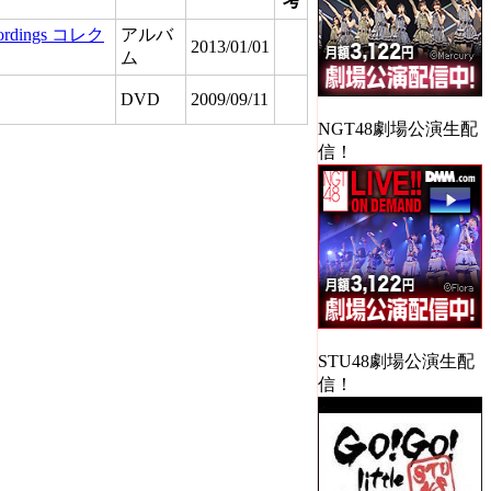
考
rdings コレク
アルバ
2013/01/01
ム
DVD
2009/09/11
NGT48劇場公演生配
信！
STU48劇場公演生配
信！