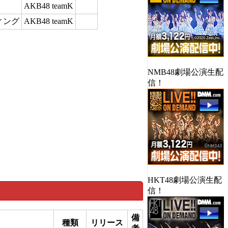
AKB48 teamK
ィング
AKB48 teamK
NMB48劇場公演生配
信！
HKT48劇場公演生配
信！
備
種類
リリース