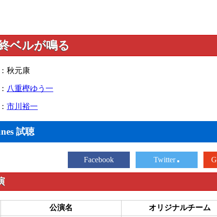
終ベルが鳴る
：秋元康
：
八重樫ゆう一
：
市川裕一
unes 試聴
Facebook
Twitter
G
演
公演名
オリジナルチーム