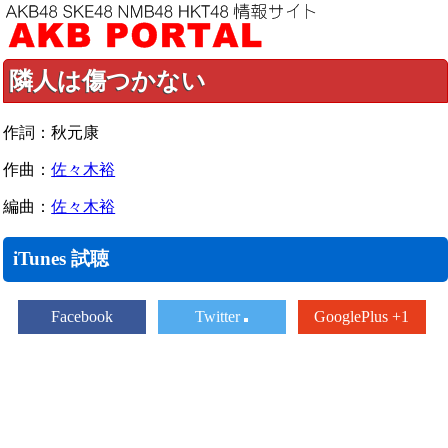
隣人は傷つかない
作詞：秋元康
作曲：
佐々木裕
編曲：
佐々木裕
iTunes 試聴
Facebook
Twitter
GooglePlus +1