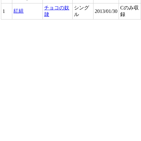
チョコの奴
シング
Cのみ収
紅組
1
2013/01/30
隷
ル
録