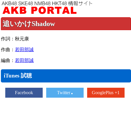
追いかけShadow
作詞：秋元康
作曲：
若田部誠
編曲：
若田部誠
iTunes 試聴
Facebook
Twitter
GooglePlus +1