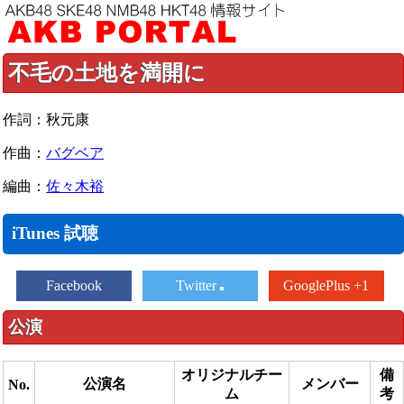
不毛の土地を満開に
作詞：秋元康
作曲：
バグベア
編曲：
佐々木裕
iTunes 試聴
Facebook
Twitter
GooglePlus +1
公演
オリジナルチー
備
公演名
メンバー
No.
ム
考