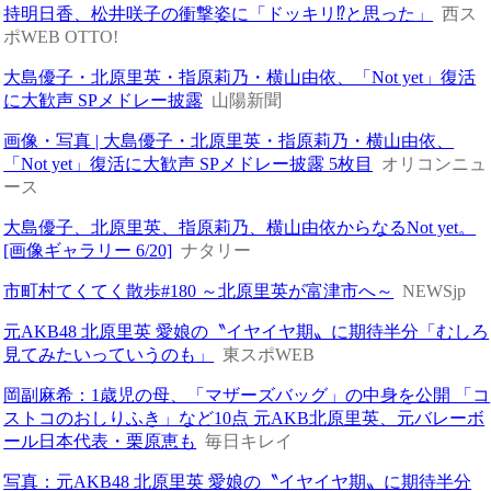
持明日香、松井咲子の衝撃姿に「ドッキリ⁉と思った」
西ス
ポWEB OTTO!
大島優子・北原里英・指原莉乃・横山由依、「Not yet」復活
に大歓声 SPメドレー披露
山陽新聞
画像・写真 | 大島優子・北原里英・指原莉乃・横山由依、
「Not yet」復活に大歓声 SPメドレー披露 5枚目
オリコンニュ
ース
大島優子、北原里英、指原莉乃、横山由依からなるNot yet。
[画像ギャラリー 6/20]
ナタリー
市町村てくてく散歩#180 ～北原里英が富津市へ～
NEWSjp
元AKB48 北原里英 愛娘の〝イヤイヤ期〟に期待半分「むしろ
見てみたいっていうのも」
東スポWEB
岡副麻希：1歳児の母、「マザーズバッグ」の中身を公開 「コ
ストコのおしりふき」など10点 元AKB北原里英、元バレーボ
ール日本代表・栗原恵も
毎日キレイ
写真：元AKB48 北原里英 愛娘の〝イヤイヤ期〟に期待半分