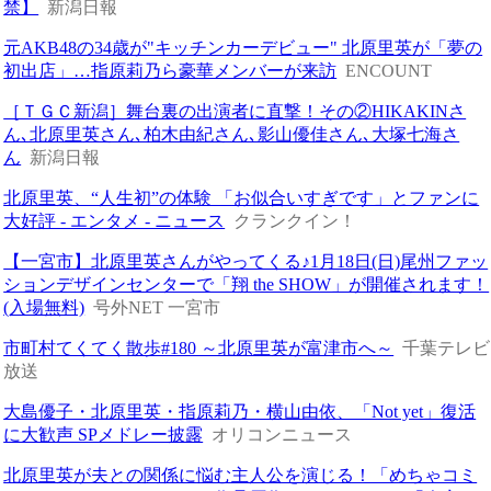
禁】
新潟日報
元AKB48の34歳が"キッチンカーデビュー" 北原里英が「夢の
初出店」…指原莉乃ら豪華メンバーが来訪
ENCOUNT
［ＴＧＣ新潟］舞台裏の出演者に直撃！その②HIKAKINさ
ん､北原里英さん､柏木由紀さん､影山優佳さん､大塚七海さ
ん
新潟日報
北原里英、“人生初”の体験 「お似合いすぎです」とファンに
大好評 - エンタメ - ニュース
クランクイン！
【一宮市】北原里英さんがやってくる♪1月18日(日)尾州ファッ
ションデザインセンターで「翔 the SHOW」が開催されます！
(入場無料)
号外NET 一宮市
市町村てくてく散歩#180 ～北原里英が富津市へ～
千葉テレビ
放送
大島優子・北原里英・指原莉乃・横山由依、「Not yet」復活
に大歓声 SPメドレー披露
オリコンニュース
北原里英が夫との関係に悩む主人公を演じる！「めちゃコミ