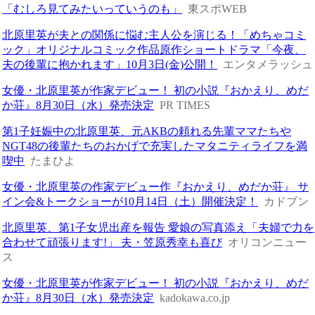
「むしろ見てみたいっていうのも」
東スポWEB
北原里英が夫との関係に悩む主人公を演じる！「めちゃコミ
ック」オリジナルコミック作品原作ショートドラマ「今夜、
夫の後輩に抱かれます」10月3日(金)公開！
エンタメラッシュ
女優・北原里英が作家デビュー！ 初の小説『おかえり、めだ
か荘』8月30日（水）発売決定
PR TIMES
第1子妊娠中の北原里英、元AKBの頼れる先輩ママたちや
NGT48の後輩たちのおかげで充実したマタニティライフを満
喫中
たまひよ
女優・北原里英の作家デビュー作『おかえり、めだか荘』 サ
イン会&トークショーが10月14日（土）開催決定！
カドブン
北原里英、第1子女児出産を報告 愛娘の写真添え「夫婦で力を
合わせて頑張ります!」 夫・笠原秀幸も喜び
オリコンニュー
ス
女優・北原里英が作家デビュー！ 初の小説『おかえり、めだ
か荘』8月30日（水）発売決定
kadokawa.co.jp