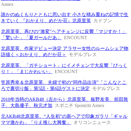
Annex
誰かのぬくもりとともに思い出す 小さな積み重ねの記憶で生
きていく 『おかえり、めだか荘』北原里英
カドブン
北原里英、再びの"激変"ヘアチェンジに反響「マジすか！」
「驚いた」「夏ガールだあ」
ENCOUNT
北原里英、作家デビュー決定 アラサー女性のルームシェア物
語描く＜おかえり、めだか荘＞
モデルプレス
北原里英、「ガチショート」にイメチェンで大反響「びっく
り！」「まじかわいい」
ENCOUNT
笠原秀幸＆北原里英、夫婦で初の“同作品出演”「こんなとこ
ろで裏切り飯」第5話・第6話ゲストに決定
モデルプレス
2010年当時のAKB48（左から）北原里英、板野友美、前田敦
子、大島優子、秋元才加
スポニチ Sponichi Annex
元AKB48北原里英、“人生初”の新ヘアで印象ガラリ「ギャル
ママ激かわ」「りえ推し大興奮」
オリコンニュース