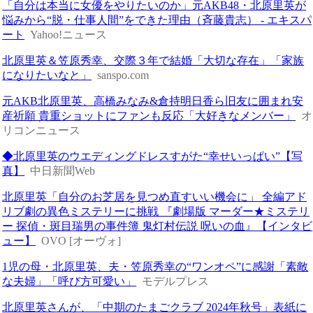
「自分は本当に女優をやりたいのか」元AKB48・北原里英が
悩みから“脱・仕事人間”をできた理由（斉藤貴志） - エキスパ
ート
Yahoo!ニュース
北原里英＆笠原秀幸、交際３年で結婚「大切な存在」「家族
になりたいなと」
sanspo.com
元AKB北原里英、高橋みなみ&倉持明日香ら旧友に囲まれ安
産祈願 貴重ショットにファンも反応「大好きなメンバー」
オ
リコンニュース
◆北原里英のウエディングドレスすがた“幸せいっぱい”【写
真】
中日新聞Web
北原里英「自分のお芝居を見つめ直すいい機会に」 全編アド
リブ劇の異色ミステリーに挑戦 『劇場版 マーダー★ミステリ
ー 探偵・斑目瑞男の事件簿 鬼灯村伝説 呪いの血』【インタビ
ュー】
OVO [オーヴォ]
1児の母・北原里英、夫・笠原秀幸の“ワンオペ”に感謝「素敵
な夫婦」「呼び方可愛い」
モデルプレス
北原里英さんが、「中期のたまごクラブ 2024年秋号」表紙に