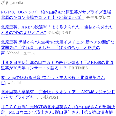
ざましmedia
NGT48、OGメンバー柏木由紀＆北原里英がサプライズ登場
北原の卒コン会場でコラボ【TGC新潟2026】
モデルプレス
北原里英、AKB48総選挙「よく耐えられた」選抜から外れた
ときの“心のよりどころ”
テレ朝POST
北原里英 黒髪から“人生初”の大胆イメチェン!新ヘアの新鮮な
雰囲気に「惚れ直しました」「ばり似合う」と絶賛の
声
Yahoo!ニュース
【ＢＳ日テレ】溝の口でカキの缶カン焼き！元AKB48の北原
里英が20周年コンサートを語る！？
PR TIMES
(9)nとngで終わる発音 /スキット主人公役・北原里英さん
(1)
web.nhk
北原里英の卒業SP「完全版」をオンエア！ AKB48レジェンド
からサプライズも
テレ朝POST
［ＴＧＣ新潟］元NGT48北原⾥英さん､柏⽊由紀さんが出演決
定！MCはウエンツ瑛⼠さん､影⼭優佳さん【第３弾出演者解