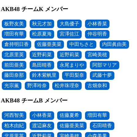
AKB48 チームK メンバー
板野友美
秋元才加
大島優子
小林香菜
増田有華
松原夏海
宮澤佐江
仲谷明香
倉持明日香
佐藤亜美菜
中田ちさと
内田眞由美
北原里英
近野莉菜
近野莉菜
宮崎美穂
前田亜美
島田晴香
永尾まりや
阿部マリア
藤田奈那
鈴木紫帆里
平田梨奈
武藤十夢
光宗薫
野澤玲奈
松井珠理奈
古畑奈和
AKB48 チームB メンバー
河西智美
小林香菜
佐藤夏希
増田有華
柏木由紀
渡辺麻友
佐藤亜美菜
石田晴香
北原里英
近野莉菜
宮崎美穂
小森美果