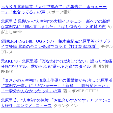
元ＡＫＢ北原里英 「人生で初めて」の報告に「きゃぁーー
ー」「似合ってる」の声
スポーツ報知
北原里英 黒髪から“人生初”の大胆イメチェン！新ヘアの新鮮
な雰囲気に「惚れ直しました」「ばり似合う」と絶賛の声
め
ざましmedia
(画像3/14) NGT48、OGメンバー柏木由紀＆北原里英がサプラ
イズ登場 北原の卒コン会場でコラボ【TGC新潟2026】
モデ
プレス
元AKB48・北原里英「楽なわけでは決してない」語った“無痛
分娩”のリアル、求められる“選べるお産”スタイル
週刊女性
PRIME
「まさかの人生初!?」8歳上俳優との電撃婚から5年…北原里英
〝雰囲気一変〟に「どひゃーー」「新鮮」「随分変わった」
「一瞬分かんなかったっす」の声
西スポWEB OTTO!
北原里英、“人生初”の体験 「お似合いすぎです」とファンに
大好評 - エンタメ - ニュース
クランクイン！