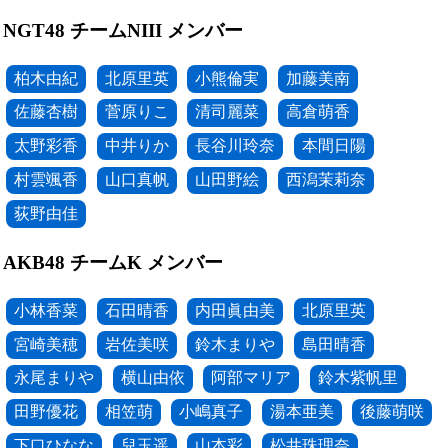
NGT48 チームNIII メンバー
柏木由紀
北原里英
小熊倫実
加藤美南
佐藤杏樹
菅原りこ
清司麗菜
高倉萌香
太野彩香
中井りか
長谷川玲奈
本間日陽
村雲颯香
山口真帆
山田野絵
西潟茉莉奈
荻野由佳
AKB48 チームK メンバー
小林香菜
石田晴香
内田眞由美
北原里英
宮崎美穂
岩佐美咲
鈴木まりや
島田晴香
永尾まりや
横山由依
阿部マリア
鈴木紫帆里
田野優花
相笠萌
小嶋真子
湯本亜美
後藤萌咲
下口ひなな
兒玉遥
山本彩
松井珠理奈