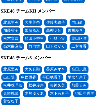
SKE48 チームKII メンバー
北原里英
大場美奈
佐藤実絵子
内山命
加藤智子
加藤るみ
高柳明音
古川愛李
松本梨奈
須田亜香里
小林亜実
柴田阿弥
高木由麻奈
竹内舞
山下ゆかり
二村春香
SKE48 チームS メンバー
北原里英
大矢真那
桑原みずき
高田志織
出口陽
中西優香
平田璃香子
平松可奈子
松井珠理奈
松井玲奈
矢神久美
加藤るみ
鬼頭桃菜
木﨑ゆりあ
木下有希子
須田亜香里
菅なな子