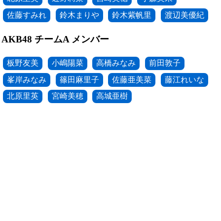
佐藤すみれ
鈴木まりや
鈴木紫帆里
渡辺美優紀
AKB48 チームA メンバー
板野友美
小嶋陽菜
高橋みなみ
前田敦子
峯岸みなみ
篠田麻里子
佐藤亜美菜
藤江れいな
北原里英
宮崎美穂
高城亜樹