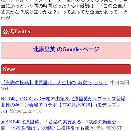
当にあっという間の時間だった！😌✨最初は、『この企画大
丈夫かな？成り立つかな？』って思ってた企画があって、そ
れが、
公式Twitter
北原里英 のGoogle+ページ
News
【実際の投稿】北原里英、人生初の“激変”ショット
中日新聞
Web
NGT48、OGメンバー柏木由紀＆北原里英がサプライズ登場
北原の卒コン会場でコラボ【TGC新潟2026】 (モデルプレ
ス)
Yahoo!ニュース
元AKB48北原里英、「音楽の素質ある」1歳娘の動画公
開 “小室哲哉ばり”の動きに横澤夏子も驚き
テレ朝POST