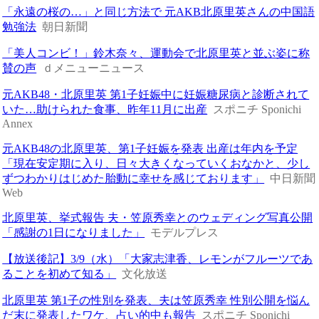
「永遠の桜の…」と同じ方法で 元AKB北原里英さんの中国語
勉強法
朝日新聞
「美人コンビ！」鈴木奈々、運動会で北原里英と並ぶ姿に称
賛の声
ｄメニューニュース
元AKB48・北原里英 第1子妊娠中に妊娠糖尿病と診断されて
いた…助けられた食事、昨年11月に出産
スポニチ Sponichi
Annex
元AKB48の北原里英、第1子妊娠を発表 出産は年内を予定
「現在安定期に入り、日々大きくなっていくおなかと、少し
ずつわかりはじめた胎動に幸せを感じております」
中日新聞
Web
北原里英、挙式報告 夫・笠原秀幸とのウェディング写真公開
「感謝の1日になりました」
モデルプレス
【放送後記】3/9（水）「大家志津香、レモンがフルーツであ
ることを初めて知る」
文化放送
北原里英 第1子の性別を発表、夫は笠原秀幸 性別公開を悩ん
だ末に発表したワケ、占い的中も報告
スポニチ Sponichi