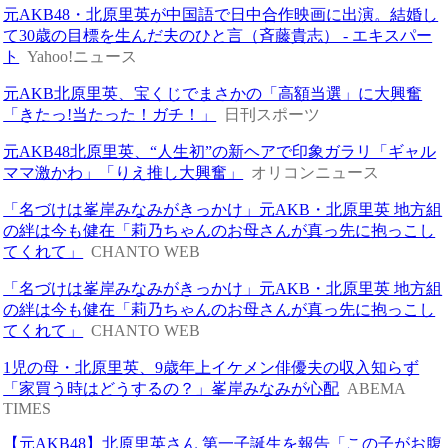
元AKB48・北原里英が中国語で日中合作映画に出演。結婚し
て30歳の目標を生んだ夫のひと言（斉藤貴志） - エキスパー
ト
Yahoo!ニュース
元AKB北原里英、宝くじでまさかの「高額当選」に大興奮
「きたっ!当たった！ガチ！」
日刊スポーツ
元AKB48北原里英、“人生初”の新ヘアで印象ガラリ「ギャル
ママ激かわ」「りえ推し大興奮」
オリコンニュース
「名づけは峯岸みなみがきっかけ」元AKB・北原里英 地方組
の絆は今も健在「莉乃ちゃんのお母さんが真っ先に抱っこし
てくれて」
CHANTO WEB
「名づけは峯岸みなみがきっかけ」元AKB・北原里英 地方組
の絆は今も健在「莉乃ちゃんのお母さんが真っ先に抱っこし
てくれて」
CHANTO WEB
1児の母・北原里英、9歳年上イケメン俳優夫の収入知らず
「家買う時はどうするの？」峯岸みなみが心配
ABEMA
TIMES
【元AKB48】北原里英さん 第一子誕生を報告「この子がお腹