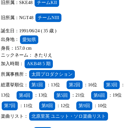
旧所属：SKE48
チームKII
旧所属：NGT48
チームNIII
誕生日：1991/06/24 ( 35 歳 )
出身地：
愛知県
身長：157.0 cm
ニックネーム： きたりえ
加入時期：
AKB48 5 期
所属事務所：
太田プロダクション
総選挙順位：
第1回
：13位
第2回
：16位
第3回
：
13位
第4回
：13位
第5回
：21位
第6回
：19位
第7回
：11位
第8回
：12位
第9回
：10位
楽曲リスト：
北原里英 ユニット・ソロ楽曲リスト