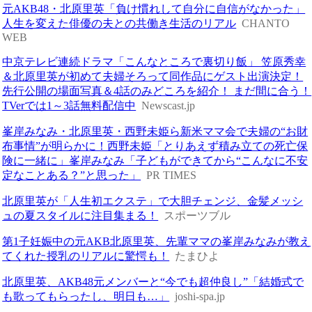
元AKB48・北原里英「負け慣れして自分に自信がなかった」
人生を変えた俳優の夫との共働き生活のリアル
CHANTO
WEB
中京テレビ連続ドラマ「こんなところで裏切り飯」 笠原秀幸
＆北原里英が初めて夫婦そろって同作品にゲスト出演決定！
先行公開の場面写真＆4話のみどころを紹介！ まだ間に合う！
TVerでは1～3話無料配信中
Newscast.jp
峯岸みなみ・北原里英・西野未姫ら新米ママ会で夫婦の“お財
布事情”が明らかに！西野未姫「とりあえず積み立ての死亡保
険に一緒に」峯岸みなみ「子どもができてから“こんなに不安
定なことある？”と思った」
PR TIMES
北原里英が「人生初エクステ」で大胆チェンジ、金髪メッシ
ュの夏スタイルに注目集まる！
スポーツブル
第1子妊娠中の元AKB北原里英、先輩ママの峯岸みなみが教え
てくれた授乳のリアルに驚愕も！
たまひよ
北原里英、AKB48元メンバーと“今でも超仲良し”「結婚式で
も歌ってもらったし、明日も…」
joshi-spa.jp