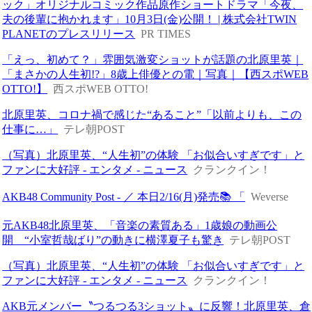
ック」オリジナルコミック作品原作ショートドラマ「今夜、
夫の後輩に抱かれます」10月3日(金)公開！ | 株式会社TWIN
PLANETのプレスリリース
PR TIMES
「えっ、初めて？」雰囲気激変ショットが話題の北原里英｜
「まさかの人生初!?」8歳上俳優との電｜写真｜【西スポWEB
OTTO!】
西スポWEB OTTO!
北原里英、コロナ禍で感じた“あること”「以前よりも、この
仕事に…」
テレ朝POST
（写真）北原里英、“人生初”の体験 「お似合いすぎです」と
ファンに大好評 - エンタメ - ニュース
クランクイン！
AKB48 Community Post - ／ 本日2/16(月)発売📚 「
Weverse
元AKB48北原里英、「音楽の素質ある」1歳娘の動画公
開 “小室哲哉ばり”の動きに横澤夏子も驚き
テレ朝POST
（写真）北原里英、“人生初”の体験 「お似合いすぎです」と
ファンに大好評 - エンタメ - ニュース
クランクイン！
AKB元メンバー〝つるつる3ショット〟に反響！北原里英、倉