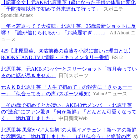
【記事全文】元AKB北原里英 1歳になった子供の体調に変化
「予防接種以外で初めて外来連れて行って」
スポニチ
Sponichi Annex
「年々若返ってて大横転」北原里英、35歳最新ショットに反
響！ 「誰が信じられるか」「お綺麗すぎ……」
All About ニ
ュース
429【北原里英、30歳前後の葛藤を小説に書いた理由とは】 |
BOOKSTAND.TV | 情報・ドキュメンタリー番組
BS12
北原里英、元AKBメンバーとスリーショット「毎月会ってい
るのに話が尽きません」
日刊スポーツ
元ＡＫＢ北原里英 「人生で初めて」の報告に「きゃぁーー
ー」「似合ってる」の声 (スポーツ報知)
Yahoo!ニュース
「その歳で初めてとか凄い」AKB48元メンバー・北原里英
の“激変”にファン驚き 「何か新鮮」「どんどん可愛くなって
く」「惚れ直しました」
中日新聞Web
北原里英 黒髪から“人生初”の大胆イメチェン！新ヘアの新鮮
な雰囲気に「惚れ直しました」「ばり似合う」と絶賛の声
め