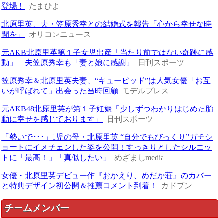
登場！
たまひよ
北原里英、夫・笠原秀幸との結婚式を報告「心から幸せな時
間を」
オリコンニュース
元AKB北原里英第１子女児出産「当たり前ではない奇跡に感
動」 夫笠原秀幸も「妻と娘に感謝」
日刊スポーツ
笠原秀幸＆北原里英夫妻、“キューピッド”は人気女優「お互
いが呼ばれて」出会った当時回顧
モデルプレス
元AKB48北原里英が第１子妊娠「少しずつわかりはじめた胎
動に幸せを感じております」
日刊スポーツ
「勢いで･･･」1児の母・北原里英 “自分でもびっくり”ガチシ
ョートにイメチェンした姿を公開！すっきりとしたシルエッ
トに「最高！」「真似したい」
めざましmedia
女優・北原里英デビュー作『おかえり、めだか荘』のカバー
と特典デザイン初公開＆推薦コメント到着！
カドブン
チームメンバー