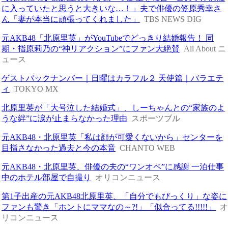
に入っていたと思うと大きいな…！」夫で俳優の笠原秀幸さ
ん「妻が本当に頑張ってくれました」
TBS NEWS DIG
元AKB48「北原里英」がYouTubeでどっきり結婚報告！ 同
期・指原莉乃の“神リアクション”にファン大絶賛
All About ニ
ュース
ゲストバックナンバー｜日曜はカラフル２ 天使篇｜バラエテ
ィ
TOKYO MX
北原里英が「大号泣した結婚式」、しーちゃんとの“家族のよ
うな絆”に涙が止まらなかった理由
スポーツブル
元AKB48・北原里英「私は顔が可愛くないから」センターを
目指さなかった過去と今の本音
CHANTO WEB
元AKB48・北原里英、俳優の夫の“ワンオペ”に感謝 一泊仕事
中のホテル部屋で自撮り
オリコンニュース
第1子出産の元AKB48北原里英、「自分でもびっくり」な姿に
ファンも驚き「ホントにママなの～?!」「似合ってる!!!!!」
リコンニュース