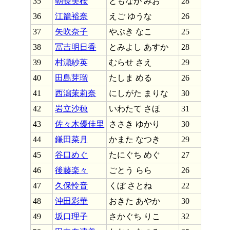
35
朝長美桜
ともなが みお
28
36
江籠裕奈
えご ゆうな
26
37
矢吹奈子
やぶき なこ
25
38
冨吉明日香
とみよし あすか
28
39
村瀬紗英
むらせ さえ
29
40
田島芽瑠
たしま める
26
41
西潟茉莉奈
にしがた まりな
30
42
岩立沙穂
いわたて さほ
31
43
佐々木優佳里
ささき ゆかり
30
44
鎌田菜月
かまた なつき
29
45
谷口めぐ
たにぐち めぐ
27
46
後藤楽々
ごとう らら
26
47
久保怜音
くぼ さとね
22
48
沖田彩華
おきた あやか
30
49
坂口理子
さかぐち りこ
32