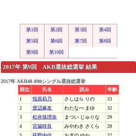
第1回
第2回
第3回
第4回
第5回
第6回
第7回
第8回
第9回
第10回
2017年 第9回 AKB選抜総選挙 結果
2017年 AKB48 49thシングル選抜総選挙
順位
氏名
読み
年齢
1
指原莉乃
さしはら りの
33
2
渡辺麻友
わたなべ まゆ
32
3
松井珠理奈
まつい じゅりな
29
4
宮脇咲良
みやわき さくら
28
5
荻野由佳
おぎの ゆか
27