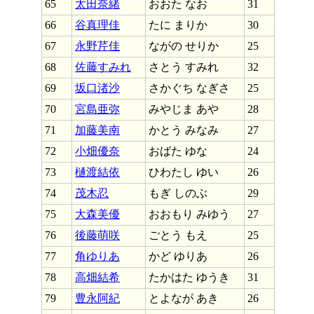
65
太田奈緒
おおた なお
31
66
谷真理佳
たに まりか
30
67
永野芹佳
ながの せりか
25
68
佐藤すみれ
さとう すみれ
32
69
坂口渚沙
さかぐち なぎさ
25
70
宮島亜弥
みやじま あや
28
71
加藤美南
かとう みなみ
27
72
小畑優奈
おばた ゆな
24
73
樋渡結依
ひわたし ゆい
26
74
茂木忍
もぎ しのぶ
29
75
大森美優
おおもり みゆう
27
76
後藤萌咲
ごとう もえ
25
77
角ゆりあ
かど ゆりあ
26
78
高畑結希
たかはた ゆうき
31
79
豊永阿紀
とよなが あき
26