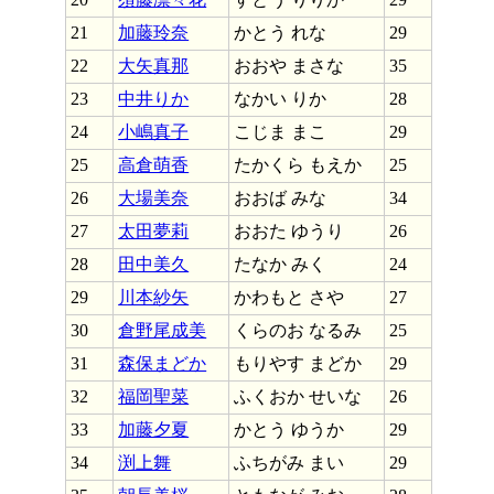
21
加藤玲奈
かとう れな
29
22
大矢真那
おおや まさな
35
23
中井りか
なかい りか
28
24
小嶋真子
こじま まこ
29
25
高倉萌香
たかくら もえか
25
26
大場美奈
おおば みな
34
27
太田夢莉
おおた ゆうり
26
28
田中美久
たなか みく
24
29
川本紗矢
かわもと さや
27
30
倉野尾成美
くらのお なるみ
25
31
森保まどか
もりやす まどか
29
32
福岡聖菜
ふくおか せいな
26
33
加藤夕夏
かとう ゆうか
29
34
渕上舞
ふちがみ まい
29