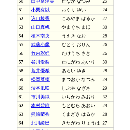
50
田中奈津美
たなか なつみ
25
51
小栗有以
おぐり ゆい
24
52
込山榛香
こみやま はるか
27
53
山口真帆
やまぐち まほ
30
54
植木南央
うえき なお
28
55
武藤小麟
むとう おりん
26
56
竹内彩姫
たけうち さき
26
57
谷川愛梨
たにがわ あいり
30
58
荒井優希
あらい ゆき
28
59
松岡菜摘
まつおか なつみ
29
60
渋谷凪咲
しぶや なぎさ
29
61
市川美織
いちかわ みおり
32
62
本村碧唯
もとむら あおい
29
63
熊崎晴香
くまざき はるか
28
64
北川綾巴
きたがわ りょうは
27