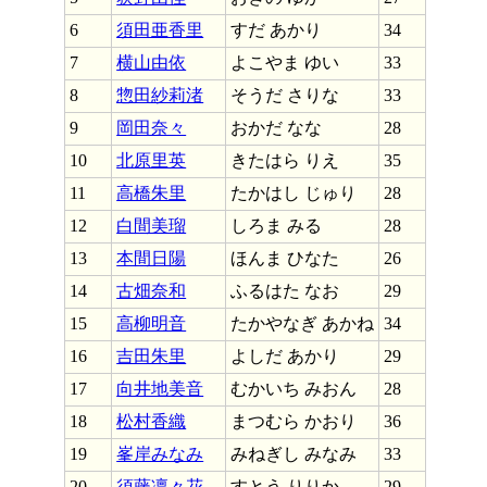
6
須田亜香里
すだ あかり
34
7
横山由依
よこやま ゆい
33
8
惣田紗莉渚
そうだ さりな
33
9
岡田奈々
おかだ なな
28
10
北原里英
きたはら りえ
35
11
高橋朱里
たかはし じゅり
28
12
白間美瑠
しろま みる
28
13
本間日陽
ほんま ひなた
26
14
古畑奈和
ふるはた なお
29
15
高柳明音
たかやなぎ あかね
34
16
吉田朱里
よしだ あかり
29
17
向井地美音
むかいち みおん
28
18
松村香織
まつむら かおり
36
19
峯岸みなみ
みねぎし みなみ
33
20
須藤凛々花
すとう りりか
29