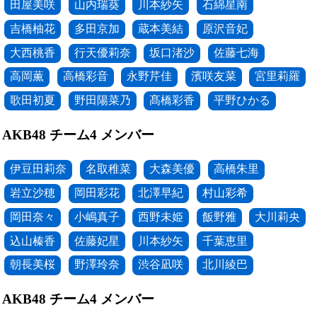
田屋美咲
山内瑞葵
川本紗矢
石綿星南
吉橋柚花
多田京加
蔵本美結
原沢音妃
大西桃香
行天優莉奈
坂口渚沙
佐藤七海
高岡薫
高橋彩音
永野芹佳
濱咲友菜
宮里莉羅
歌田初夏
野田陽菜乃
髙橋彩香
平野ひかる
AKB48 チーム4 メンバー
伊豆田莉奈
名取稚菜
大森美優
高橋朱里
岩立沙穂
岡田彩花
北澤早紀
村山彩希
岡田奈々
小嶋真子
西野未姫
飯野雅
大川莉央
込山榛香
佐藤妃星
川本紗矢
千葉恵里
朝長美桜
野澤玲奈
渋谷凪咲
北川綾巴
AKB48 チーム4 メンバー