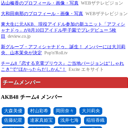
込山榛香のプロフィール・画像・写真
WEBザテレビジョン
大和田南那のプロフィール・画像・写真
WEBザテレビジョン
東大生に元AKB、現役アイドル参加の新ユニット「アフィシ
ャナドゥ」が8月10日アイドル甲子園でプレデビュー 5枚
目
deview.co.jp
新グループ・アフィシャナドゥ、誕生！ メンバーには大川莉
央、山本茉央が決定
Pop'n'Roll.tv
チーム8『恋する充電プリウス』ご当地バージョンは"しゃれ
こき"で"ほかったらだしかん"！
Excite エキサイト
チームメンバー
AKB48 チーム4 メンバー
大森美優
村山彩希
岡田奈々
大川莉央
佐藤妃星
達家真姫宝
浅井七海
稲垣香織