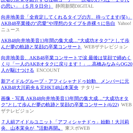
の思い」（５月９日分）
静岡新聞DIGITAL
向井地美音「全肯定してくれるタイプの方、待ってます(笑)」
AKB48卒業後の“恋愛”や理想のタイプを赤裸々に告白
Yahoo!
ニュース
AKB48向井地美音13年間の集大成…“大成功オタク”として歩
んだ夢の軌跡と笑顔の卒業コンサート
WEBザテレビジョン
向井地美音、AKB48卒業コンサートで涙 最後は笑顔で締めく
くり「一人のAKBオタクに戻ります！」…高橋みなみらOG20
人が駆けつける
ENCOUNT
新アイドルグループ・アフィシャナドゥ始動、メンバーに元
AKB48大川莉央＆元HKT48山本茉央
ナタリー
画像・写真 AKB48向井地美音13年間の集大成…“大成功オタ
ク”として歩んだ夢の軌跡と笑顔の卒業コンサート(6/22)
WEB
ザテレビジョン
７人組アイドルユニット「アフィシャナドゥ」始動！大川莉
央、山本茉央が〝活動再開〟
東スポWEB