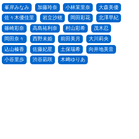
峯岸みなみ
加藤玲奈
小林茉里奈
大森美優
佐々木優佳里
岩立沙穂
岡田彩花
北澤早紀
篠崎彩奈
高島祐利奈
村山彩希
茂木忍
岡田奈々
西野未姫
前田美月
大川莉央
込山榛香
佐藤妃星
土保瑞希
向井地美音
小谷里歩
渋谷凪咲
木﨑ゆりあ