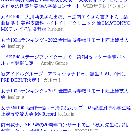
んだ夢の軌跡と笑顔の卒業コンサート
WEBザテレビジョン
元AKB48・大川莉央さん出演、日之内エミさん書き下ろし楽
曲提供！ 美容皮膚科トイトイトイクリニック 新CMがTOKYO
MXテレビで放映開始
hirto.net
女子100mランキング - 2022 全国高等学校リモート陸上競技大
会
jaaf.or.jp
『AKB48ステージファイター』で「第7回センター争奪バト
ル」が開催決定！
Appliv Games
新アイドルグループ「アフィシャナドゥ」誕生！ 8月10日に
PRE DEBUT決定！
ガルポ！
女子100mランキング - 2021 全国高等学校リモート陸上競技大
会
jaaf.or.jp
女子5年100m記録一覧 - 日清食品カップ 2023都道府県小学生
上競技交流大会 My Record
jaaf.or.jp
前田敦子、AKB48の20周年コンサートで涙「秋元先生にお礼
が言いたい」 会場もヤスシコール
ENCOUNT