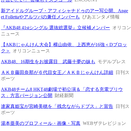
新アイドルグループ・アフィシャナドゥのアー写公開、Ange
et Follettaやアルツバの兼任メンバーも
ぴあエンタメ情報
『AKB48 41stシングル 選抜総選挙』立候補メンバー
オリコ
ニュース
【AKBじゃんけん大会】横山由依、上西恵が16強＜Dブロッ
ク＞
オリコンニュース
AKB48、16期生をお披露目 武藤十夢の妹も
モデルプレス
ＡＫＢ藤田奈那が６代目女王／ＡＫＢじゃんけん詳細
日刊ス
ポーツ
AKB48チーム8 HKT48劇場で初公演＆「恋する充電プリウ
ス」方言バージョン公開
財経新聞
達家真姫宝が宮崎美穂を「残念ながらドブス」と宣告
日刊ス
ポーツ
湯本亜美のプロフィール・画像・写真
WEBザテレビジョン