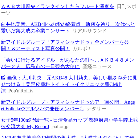
ＡＫＢ大川莉央／ランクインしたらフルート演奏を
日刊スポ
ーツ
向井地美音、AKB48への愛の終着点 軌跡を辿り、次代へと
繋いだ集大成の卒業コンサート
リアルサウンド
新アイドルグループ「アフィシャナドゥ」全メンバーを公
開！ &アーティスト写真公開！
ガルポ！
「会いに行けるアイドル」があなたの町へ…ＡＫＢ４８メン
バー２人、広島市の一日観光大使に
産経ニュース
📸 画像：大川莉央｜元AKB48 大川莉央、美しい肌を存分に見
せつける！美容皮膚科トイトイトイクリニック新CM出
演
Pop'n'Roll.tv
新アイドルグループ・アフィシャナドゥのアー写公開、Ange
et Follettaやアルツバの兼任メンバーも
ナタリー
女子5年100m記録一覧 - 日清食品カップ 都道府県小学生陸上
技交流大会 My Record
jaaf.or.jp
AKB48向井地美音13年間の集大成…“大成功オタク”として歩