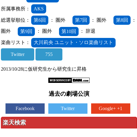
所属事務所：
AKS
総選挙順位：
第6回
： 圏外
第7回
： 圏外
第8回
：
圏外
第9回
： 圏外
第10回
： 辞退
楽曲リスト：
大川莉央 ユニット・ソロ楽曲リスト
Twitter
755
2013/10/28に仮研究生から研究生に昇格
過去の劇場公演
Facebook
Twitter
Google+ +1
楽天検索