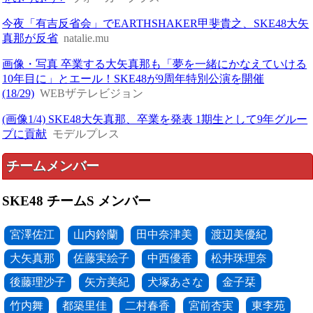
今夜「有吉反省会」でEARTHSHAKER甲斐貴之、SKE48大矢
真那が反省
natalie.mu
画像・写真 卒業する大矢真那も「夢を一緒にかなえていける
10年目に」とエール！SKE48が9周年特別公演を開催
(18/29)
WEBザテレビジョン
(画像1/4) SKE48大矢真那、卒業を発表 1期生として9年グルー
プに貢献
モデルプレス
チームメンバー
SKE48 チームS メンバー
宮澤佐江
山内鈴蘭
田中奈津美
渡辺美優紀
大矢真那
佐藤実絵子
中西優香
松井珠理奈
後藤理沙子
矢方美紀
犬塚あさな
金子栞
竹内舞
都築里佳
二村春香
宮前杏実
東李苑