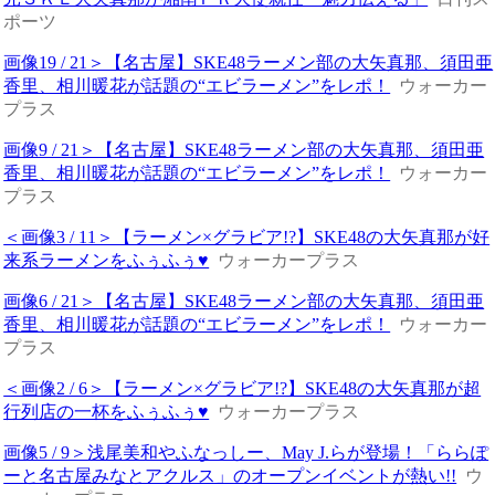
ポーツ
画像19 / 21＞【名古屋】SKE48ラーメン部の大矢真那、須田亜
香里、相川暖花が話題の“エビラーメン”をレポ！
ウォーカー
プラス
画像9 / 21＞【名古屋】SKE48ラーメン部の大矢真那、須田亜
香里、相川暖花が話題の“エビラーメン”をレポ！
ウォーカー
プラス
＜画像3 / 11＞【ラーメン×グラビア!?】SKE48の大矢真那が好
来系ラーメンをふぅふぅ♥
ウォーカープラス
画像6 / 21＞【名古屋】SKE48ラーメン部の大矢真那、須田亜
香里、相川暖花が話題の“エビラーメン”をレポ！
ウォーカー
プラス
＜画像2 / 6＞【ラーメン×グラビア!?】SKE48の大矢真那が超
行列店の一杯をふぅふぅ♥
ウォーカープラス
画像5 / 9＞浅尾美和やふなっしー、May J.らが登場！「ららぽ
ーと名古屋みなとアクルス」のオープンイベントが熱い!!
ウ