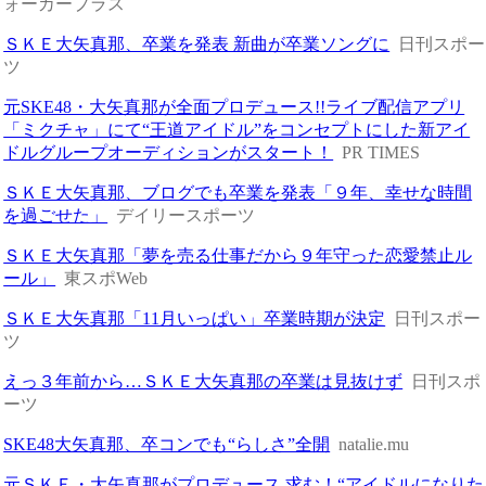
ォーカープラス
ＳＫＥ大矢真那、卒業を発表 新曲が卒業ソングに
日刊スポー
ツ
元SKE48・大矢真那が全面プロデュース!!ライブ配信アプリ
「ミクチャ」にて“王道アイドル”をコンセプトにした新アイ
ドルグループオーディションがスタート！
PR TIMES
ＳＫＥ大矢真那、ブログでも卒業を発表「９年、幸せな時間
を過ごせた」
デイリースポーツ
ＳＫＥ大矢真那「夢を売る仕事だから９年守った恋愛禁止ル
ール」
東スポWeb
ＳＫＥ大矢真那「11月いっぱい」卒業時期が決定
日刊スポー
ツ
えっ３年前から…ＳＫＥ大矢真那の卒業は見抜けず
日刊スポ
ーツ
SKE48大矢真那、卒コンでも“らしさ”全開
natalie.mu
元ＳＫＥ・大矢真那がプロデュース 求む！“アイドルになりた