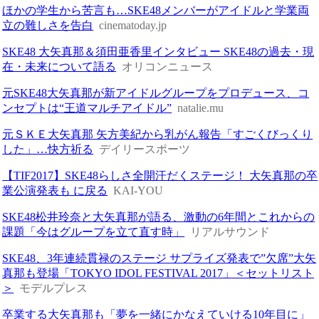
ほかの学生から苦言も…SKE48メンバーがアイドルと学業両
立の難しさを告白
cinematoday.jp
SKE48 大矢真那＆須田亜香里インタビュー SKE48の過去・現
在・未来について語る
オリコンニュース
元SKE48大矢真那が新アイドルグループをプロデュース、コ
ンセプトは“王道マルチアイドル”
natalie.mu
元ＳＫＥ大矢真那 矢方美紀から乳がん報告「すごくびっくり
した」…快方祈る
デイリースポーツ
【TIF2017】SKE48らしさ全開汗だくステージ！ 大矢真那の卒
業公演発表も に戻る
KAI-YOU
SKE48松井玲奈と大矢真那が語る、激動の6年間とこれからの
課題「今はグループを立て直す時」
リアルサウンド
SKE48、3年連続貫禄のステージ サプライズ発表で”欠席”大矢
真那も登場「TOKYO IDOL FESTIVAL 2017」＜セットリスト
＞
モデルプレス
卒業する大矢真那も「夢を一緒にかなえていける10年目に」