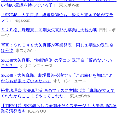
い”強い意識を持っている子！
東スポWeb
「SKE48」大矢真那、総選挙30位も「緊張と驚きで足がフラ
フラ」
eiga.com
ＳＫＥ松井珠理奈、同期大矢真那の卒業に大粒の涙
日刊スポ
ーツ
写真：ＳＫＥ４８大矢真那が卒業発表！同じ１期生の珠理奈
は号泣
東スポWeb
SKE48大矢真那、“抱腹絶倒”の卒コン 珠理奈「辞めないって
こと？」
オリコンニュース
SKE48・大矢真那、劇場最終公演で涙「この幸せを胸にこれ
からも頑張っていきたい」
オリコンニュース
松井珠理奈 大矢真那企画のフェスに友情出演「真那が支えて
くれたからここまでやってこれた」
東スポWeb
【TIF2017】SKE48らしさ全開汗だくステージ！ 大矢真那の卒
業公演発表も
KAI-YOU