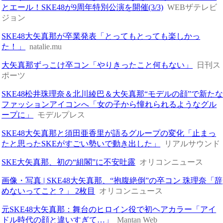
とエール！SKE48が9周年特別公演を開催(3/3)
WEBザテレビ
ジョン
SKE48大矢真那が卒業発表「とってもとっても楽しかっ
た！」
natalie.mu
大矢真那ずっこけ卒コン「やりきったこと何もない」
日刊ス
ポーツ
SKE48松井珠理奈＆北川綾巴＆大矢真那“モデルの顔”で新た
ファッションアイコンへ「女の子から憧れられるようなグル
ープに」
モデルプレス
SKE48大矢真那と須田亜香里が語るグループの変化「止まっ
たと思ったSKEがすごい勢いで動き出した」
リアルサウンド
SKE大矢真那、初の“組閣”に不安吐露
オリコンニュース
画像・写真 | SKE48大矢真那、“抱腹絶倒”の卒コン 珠理奈「辞
めないってこと？」 2枚目
オリコンニュース
元SKE48大矢真那：舞台のヒロイン役で初ヘアカラー「アイ
ドル時代の顔と違いすぎて…」
Mantan Web