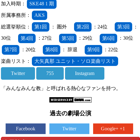
加入時期：
SKE48 1 期
所属事務所：
AKS
総選挙順位：
第1回
： 圏外
第2回
：24位
第3回
：
30位
第4回
：27位
第5回
：29位
第6回
：30位
第7回
：20位
第8回
： 辞退
第9回
：22位
楽曲リスト：
大矢真那 ユニット・ソロ楽曲リスト
Twitter
755
Instagram
「みんなみんな教」と呼ばれる熱心なファンを持つ。
過去の劇場公演
Facebook
Twitter
Google+ +1