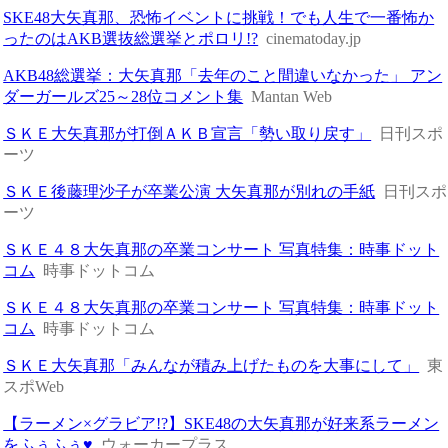
SKE48大矢真那、恐怖イベントに挑戦！でも人生で一番怖か
ったのはAKB選抜総選挙とポロリ!?
cinematoday.jp
AKB48総選挙：大矢真那「去年のこと間違いなかった」 アン
ダーガールズ25～28位コメント集
Mantan Web
ＳＫＥ大矢真那が打倒ＡＫＢ宣言「勢い取り戻す」
日刊スポ
ーツ
ＳＫＥ後藤理沙子が卒業公演 大矢真那が別れの手紙
日刊スポ
ーツ
ＳＫＥ４８大矢真那の卒業コンサート 写真特集：時事ドット
コム
時事ドットコム
ＳＫＥ４８大矢真那の卒業コンサート 写真特集：時事ドット
コム
時事ドットコム
ＳＫＥ大矢真那「みんなが積み上げたものを大事にして」
東
スポWeb
【ラーメン×グラビア!?】SKE48の大矢真那が好来系ラーメン
をふぅふぅ♥
ウォーカープラス