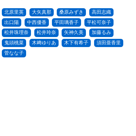
北原里英
大矢真那
桑原みずき
高田志織
出口陽
中西優香
平田璃香子
平松可奈子
松井珠理奈
松井玲奈
矢神久美
加藤るみ
鬼頭桃菜
木﨑ゆりあ
木下有希子
須田亜香里
菅なな子