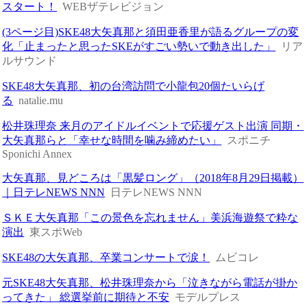
スタート！
WEBザテレビジョン
(3ページ目)SKE48大矢真那と須田亜香里が語るグループの変
化「止まったと思ったSKEがすごい勢いで動き出した」
リア
ルサウンド
SKE48大矢真那、初の台湾訪問で小龍包20個たいらげ
る
natalie.mu
松井珠理奈 来月のアイドルイベントで応援ゲスト出演 同期・
大矢真那らと「幸せな時間を噛み締めたい」
スポニチ
Sponichi Annex
大矢真那、見どころは「黒髪ロング」（2018年8月29日掲載）
｜日テレNEWS NNN
日テレNEWS NNN
ＳＫＥ大矢真那「この景色を忘れません」美浜海遊祭で粋な
演出
東スポWeb
SKE48の大矢真那、卒業コンサートで涙！
ムビコレ
元SKE48大矢真那、松井珠理奈から「泣きながら電話が掛か
ってきた」 総選挙前に期待と不安
モデルプレス