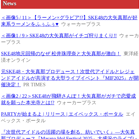
News
＜画像5 / 11＞【ラーメン×グラビア!?】SKE48の大矢真那が好
来系ラーメンをふぅふぅ♥
ウォーカープラス
＜画像1 / 9＞SKE48の大矢真那がイチゴ狩りまくり!!
ウォー
ープラス
SKE48地元回帰のなぜ 松井珠理奈と大矢真那が激白！
東洋経
済オンライン
元SKE48・大矢真那プロデュース！次世代アイドルとレジェ
ンドアイドルが共演する大型ライブイベント『MIF2025』が開
催決定！
PR TIMES
＜画像2 / 22＞SKE48が飛騨さんぽ！大矢真那がガチで恋愛成
就を願った本光寺とは!?
ウォーカープラス
PARTYが始まるよ | リリース | エイベックス・ポータル
エイ
ベックス・ポータル
『次世代アイドルの活躍の場を創る、紡いでいく』―大矢真
那プロデュース『Masana Idol Festival 2025』大盛況のライブレ