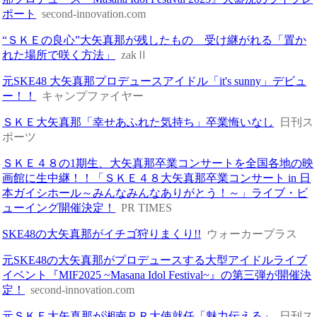
ポート
second-innovation.com
“ＳＫＥの良心”大矢真那が残したもの 受け継がれる「置か
れた場所で咲く方法」
zakⅡ
元SKE48 大矢真那プロデュースアイドル「it's sunny」デビュ
ー！！
キャンプファイヤー
ＳＫＥ大矢真那「幸せあふれた気持ち」卒業悔いなし
日刊ス
ポーツ
ＳＫＥ４８の1期生、大矢真那卒業コンサートを全国各地の映
画館に生中継！！「ＳＫＥ４８大矢真那卒業コンサート in 日
本ガイシホール～みんなみんなありがとう！～」ライブ・ビ
ューイング開催決定！
PR TIMES
SKE48の大矢真那がイチゴ狩りまくり!!
ウォーカープラス
元SKE48の大矢真那がプロデュースする大型アイドルライブ
イベント『MIF2025 ~Masana Idol Festival~』の第三弾が開催決
定！
second-innovation.com
元ＳＫＥ大矢真那が湘南ＰＲ大使就任「魅力伝える」
日刊ス