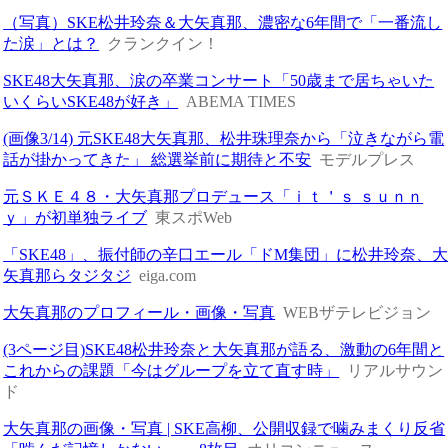
（写真）SKE松井玲奈＆大矢真那、濃密な6年間で「一番流し
た涙」とは？
クランクイン！
SKE48大矢真那、涙の卒業コンサート「50歳まで居ちゃいた
いくらいSKE48が好き」
ABEMA TIMES
(画像3/14) 元SKE48大矢真那、松井珠理奈から「泣きながら電
話が掛かってきた」 総選挙前に期待と不安
モデルプレス
元ＳＫＥ４８・大矢真那プロデュース「ｉｔ＇ｓ ｓｕｎｎ
ｙ」が初単独ライブ
東スポWeb
「SKE48」、振付師の辛口エール「ドM集団」に松井玲奈、
矢真那らタジタジ
eiga.com
大矢真那のプロフィール・画像・写真
WEBザテレビジョン
(3ページ目)SKE48松井玲奈と大矢真那が語る、激動の6年間と
これからの課題「今はグループを立て直す時」
リアルサウン
ド
大矢真那の画像・写真 | SKE高柳、公開収録で噛みまくり反省