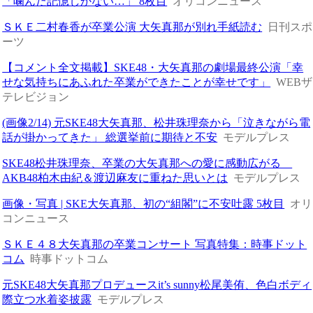
「噛んだ記憶しかない…」 8枚目
オリコンニュース
ＳＫＥ二村春香が卒業公演 大矢真那が別れ手紙読む
日刊スポ
ーツ
【コメント全文掲載】SKE48・大矢真那の劇場最終公演「幸
せな気持ちにあふれた卒業ができたことが幸せです」
WEBザ
テレビジョン
(画像2/14) 元SKE48大矢真那、松井珠理奈から「泣きながら電
話が掛かってきた」 総選挙前に期待と不安
モデルプレス
SKE48松井珠理奈、卒業の大矢真那への愛に感動広がる
AKB48柏木由紀＆渡辺麻友に重ねた思いとは
モデルプレス
画像・写真 | SKE大矢真那、初の“組閣”に不安吐露 5枚目
オリ
コンニュース
ＳＫＥ４８大矢真那の卒業コンサート 写真特集：時事ドット
コム
時事ドットコム
元SKE48大矢真那プロデュースit’s sunny松尾美侑、色白ボディ
際立つ水着姿披露
モデルプレス