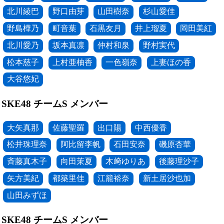
北川綾巴
野口由芽
山田樹奈
杉山愛佳
野島樺乃
町音葉
石黒友月
井上瑠夏
岡田美紅
北川愛乃
坂本真凛
仲村和泉
野村実代
松本慈子
上村亜柚香
一色嶺奈
上妻ほの香
大谷悠妃
SKE48 チームS メンバー
大矢真那
佐藤聖羅
出口陽
中西優香
松井珠理奈
阿比留李帆
石田安奈
磯原杏華
斉藤真木子
向田茉夏
木﨑ゆりあ
後藤理沙子
矢方美紀
都築里佳
江籠裕奈
新土居沙也加
山田みずほ
SKE48 チームS メンバー