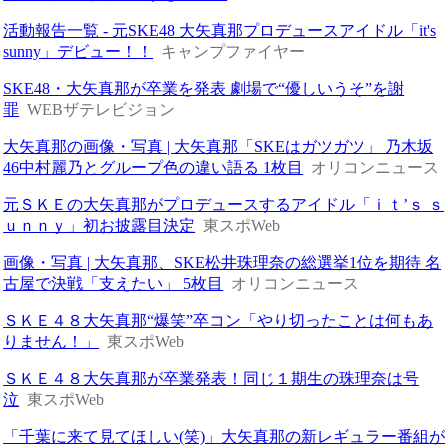
活動報告一覧 - 元SKE48 大矢真那プロデュースアイドル「it's
sunny」デビュー！！
キャンプファイヤー
SKE48・大矢真那が卒業を発表 劇場で“優しいうそ”を謝
罪
WEBザテレビジョン
大矢真那の画像・写真 | 大矢真那「SKEはガツガツ」 乃木坂
46中村麗乃とグループ色の違い語る 1枚目
オリコンニュース
元ＳＫＥの大矢真那がプロデュースするアイドル「ｉｔ’ｓ ｓ
ｕｎｎｙ」初お披露目決定
東スポWeb
画像・写真 | 大矢真那、SKE松井珠理奈の総選挙1位を期待 名
古屋で決戦「支えたい」 5枚目
オリコンニュース
ＳＫＥ４８大矢真那“爆笑”卒コン「やり切ったことは何もあ
りません！」
東スポWeb
ＳＫＥ４８大矢真那が卒業発表！同じ１期生の珠理奈は号
泣
東スポWeb
「千葉に来て見てほしい(笑)」大矢真那の新レギュラー番組が