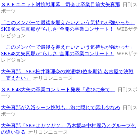
ＳＫＥユニット対抗戦開幕！司会は卒業目前大矢真那
日刊ス
ポーツ
「このメンバーで最後を迎えたいという気持ちが強かった」
SKE48大矢真那が“らしさ”全開の卒業コンサート！
WEBザテ
レビジョン
「このメンバーで最後を迎えたいという気持ちが強かった」
SKE48大矢真那が“らしさ”全開の卒業コンサート！
WEBザテ
レビジョン
大矢真那、SKE松井珠理奈の総選挙1位を期待 名古屋で決戦
「支えたい」
オリコンニュース
ＳＫＥ48大矢の卒業コンサート発表「遊びに来て」
日刊スポ
ーツ
大矢真那が入浴シーン挑戦も…泡に隠れて露出少なめ
日刊ス
ポーツ
大矢真那「SKEはガツガツ」 乃木坂46中村麗乃とグループ色
の違い語る
オリコンニュース