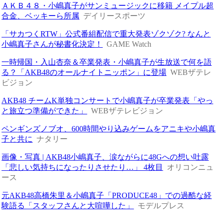
ＡＫＢ４８・小嶋真子がサンミュージックに移籍 メイプル超
合金、ベッキーら所属
デイリースポーツ
「サカつくRTW」公式番組配信で重大発表ゾクゾク? なんと
小嶋真子さんが秘書化決定！
GAME Watch
一時帰国・入山杏奈＆卒業発表・小嶋真子が生放送で何を語
る？「AKB48のオールナイトニッポン」に登場
WEBザテレ
ビジョン
AKB48 チームK単独コンサートで小嶋真子が卒業発表「やっ
と旅立つ準備ができた」
WEBザテレビジョン
ペンギンズノブオ、600時間やり込みゲームをアニキや小嶋真
子と共に
ナタリー
画像・写真 | AKB48小嶋真子、涙ながらに48Gへの想い吐露
「悲しい気持ちになったりさせたり…」 4枚目
オリコンニュ
ース
元AKB48高橋朱里＆小嶋真子「PRODUCE48」での過酷な経
験語る「スタッフさんと大喧嘩した」
モデルプレス