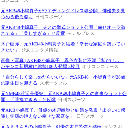
コンニュース
元AKB48小嶋真子がウエディングドレス姿公開 俳優夫を見
つめる後ろ姿も
日刊スポーツ
元AKB48小嶋真子、夫との挙式ショット公開「幸せオーラ溢
れてる」「美しすぎる」と反響
モデルプレス
木戸邑弥、元AKB48小嶋真子と結婚「幸せな家庭を築いてい
きたい」
ぴあエンタメ情報
画像・写真 | AKB48小嶋真子、異色衣装に不満「私だけ…」
パチンコ新機種に総勢100人登場 2枚目
オリコンニュース
「自分らしく楽しめたらいいな」元AKB48・小嶋真子が28歳
の誕生日を迎える
スポーツブル
元NMB48渡辺美優紀、元AKB48小嶋真子との食事ショット公
開 「眼福すぎる」と反響
日刊スポーツ
元AKB小嶋真子、俳優の木戸邑弥と結婚を発表「出会いに感
謝し笑顔の絶えない幸せな家庭を」
日刊スポーツ
元ＡＫＢ４８の小嶋真子、俳優の木戸邑弥と結婚
サンスポ