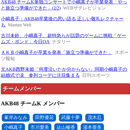
AKB48 チームK単独コンサートで小嶋真子が卒業発表「やっ
と旅立つ準備ができた」(2/2)
WEBザテレビジョン
小嶋真子：AKB48卒業後の思い語る 正しい敬礼レクチャー
も
Mantan Web
古川未鈴、小嶋真子、超特急らが話題のゲームに挑戦「ゲー
ムズ・ボンド」今日OA
ナタリー
ＡＫＢ小嶋真子が卒業を発表「旅立つ準備ができた」
スポー
ツ報知
元AKB西野未姫「何度泣いたか分からない」同期小嶋真子の
結婚式で涙 参列コーデに注目集まる
日刊スポーツ
チームメンバー
AKB48 チームK メンバー
峯岸みなみ
田野優花
武藤十夢
茂木忍
小嶋真子
市川愛美
込山榛香
湯本亜美