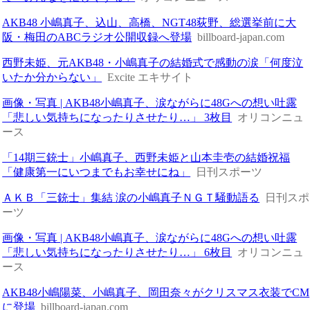
AKB48 小嶋真子、込山、高橋、NGT48荻野、総選挙前に大
阪・梅田のABCラジオ公開収録へ登場
billboard-japan.com
西野未姫、元AKB48・小嶋真子の結婚式で感動の涙「何度泣
いたか分からない」
Excite エキサイト
画像・写真 | AKB48小嶋真子、涙ながらに48Gへの想い吐露
「悲しい気持ちになったりさせたり…」 3枚目
オリコンニュ
ース
「14期三銃士」小嶋真子、西野未姫と山本圭壱の結婚祝福
「健康第一にいつまでもお幸せにね」
日刊スポーツ
ＡＫＢ「三銃士」集結 涙の小嶋真子ＮＧＴ騒動語る
日刊スポ
ーツ
画像・写真 | AKB48小嶋真子、涙ながらに48Gへの想い吐露
「悲しい気持ちになったりさせたり…」 6枚目
オリコンニュ
ース
AKB48小嶋陽菜、小嶋真子、岡田奈々がクリスマス衣装でCM
に登場
billboard-japan.com