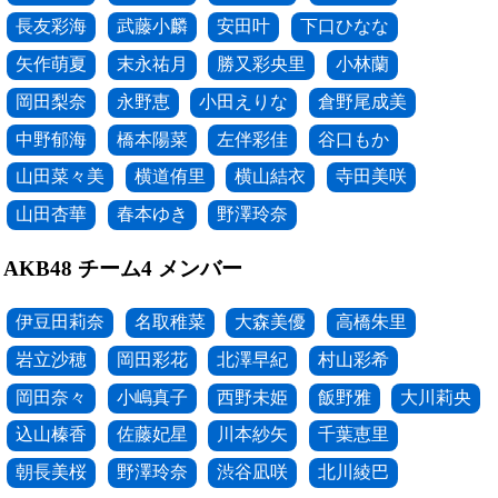
長友彩海
武藤小麟
安田叶
下口ひなな
矢作萌夏
末永祐月
勝又彩央里
小林蘭
岡田梨奈
永野恵
小田えりな
倉野尾成美
中野郁海
橋本陽菜
左伴彩佳
谷口もか
山田菜々美
横道侑里
横山結衣
寺田美咲
山田杏華
春本ゆき
野澤玲奈
AKB48 チーム4 メンバー
伊豆田莉奈
名取稚菜
大森美優
高橋朱里
岩立沙穂
岡田彩花
北澤早紀
村山彩希
岡田奈々
小嶋真子
西野未姫
飯野雅
大川莉央
込山榛香
佐藤妃星
川本紗矢
千葉恵里
朝長美桜
野澤玲奈
渋谷凪咲
北川綾巴