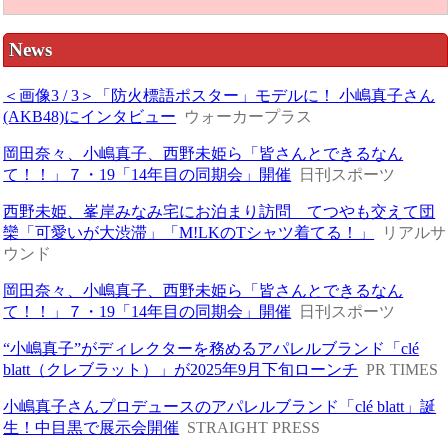
News
＜画像3 / 3＞「防火標語ポスター」モデルに！ 小嶋真子さん
(AKB48)にインタビュー
ウォーカープラス
岡田奈々、小嶋真子、西野未姫ら「皆さんとできるなん
て！！」７・19「14年目の同期会」開催
日刊スポーツ
西野未姫、峯岸みなみ宅にお泊まり訪問 てつやも交えて団
欒「可愛いが大渋滞」「M!LKのTシャツ着てる！」
リアルサ
ウンド
岡田奈々、小嶋真子、西野未姫ら「皆さんとできるなん
て！！」７・19「14年目の同期会」開催
日刊スポーツ
“小嶋真子”がディレクターを務めるアパレルブランド「clé
blatt（クレブラット）」が2025年9月下旬ローンチ
PR TIMES
小嶋真子さんプロデュースのアパレルブランド「clé blatt」誕
生！中目黒で展示会開催
STRAIGHT PRESS