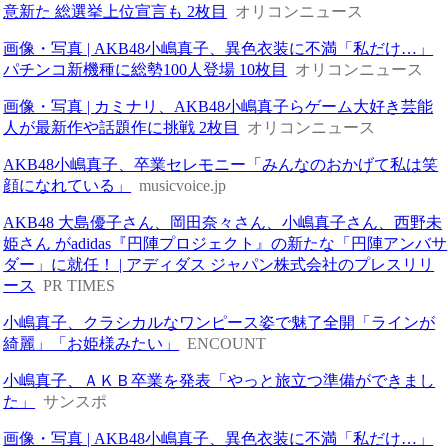
意新た 総選挙上位宣言も 2枚目
オリコンニュース
画像・写真 | AKB48小嶋真子、異色衣装に不満「私だけ…」
パチンコ新機種に総勢100人登場 10枚目
オリコンニュース
画像・写真 | カミナリ、AKB48小嶋真子らゲーム大好き芸能
人が最新作や話題作に挑戦 2枚目
オリコンニュース
AKB48小嶋真子、卒業セレモニー「みんなのおかげて私は笑
顔になれている」
musicvoice.jp
AKB48 大島優子さん、岡田奈々さん、小嶋真子さん、西野未
姫さん がadidas『円陣プロジェクト』の新たな「円陣アンバサ
ダー」に就任！ | アディダス ジャパン株式会社のプレスリリ
ース
PR TIMES
小嶋真子、クラシカルなワンピース姿で魅了全開「ラインが
綺麗」「お姫様みたい」
ENCOUNT
小嶋真子、ＡＫＢ卒業を発表「やっと旅立つ準備ができまし
た」
サンスポ
画像・写真 | AKB48小嶋真子、異色衣装に不満「私だけ…」