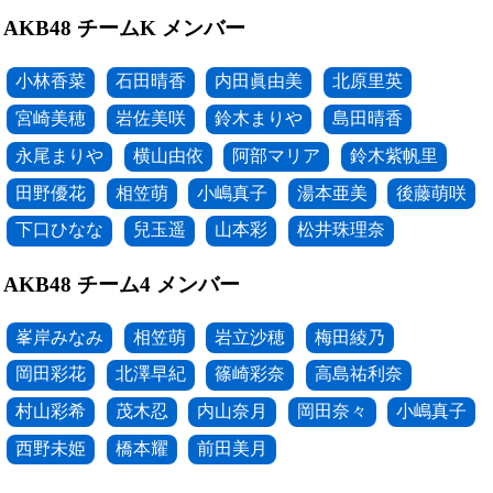
AKB48 チームK メンバー
小林香菜
石田晴香
内田眞由美
北原里英
宮崎美穂
岩佐美咲
鈴木まりや
島田晴香
永尾まりや
横山由依
阿部マリア
鈴木紫帆里
田野優花
相笠萌
小嶋真子
湯本亜美
後藤萌咲
下口ひなな
兒玉遥
山本彩
松井珠理奈
AKB48 チーム4 メンバー
峯岸みなみ
相笠萌
岩立沙穂
梅田綾乃
岡田彩花
北澤早紀
篠崎彩奈
高島祐利奈
村山彩希
茂木忍
内山奈月
岡田奈々
小嶋真子
西野未姫
橋本耀
前田美月