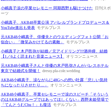
小嶋真子涙の卒業セレモニー 同期西野も駆けつけた
日刊スポ
ーツ
小嶋真子、AKB48卒業公演 アパレルブランドプロデュース＆
YouTube進出も発表
モデルプレス
元AKB48小嶋真子、俳優夫とのウエディングフォト公開「お
似合い」「微笑みかけてるの素敵」
モデルプレス
小嶋真子と木戸邑弥が結婚／元アイドリング!!!酒井瞳、結婚
【1／6よく読まれた音楽ニュース】
オリコンニュース
元AKB48小嶋真子さんと俳優の木戸邑弥さんがパレスホテル
東京で結婚式を開催！
dressy.pla-cole.wedding
AKB48小嶋真子、涙ながらに48Gへの想い吐露「悲しい気持
ちになったりさせたり…」
オリコンニュース
AKB48小嶋真子、卒業セレモニーで涙のスピーチ「そういう
のはAKB48グループではあってほしくない」西野未姫登場で
「てんとうむChu！」も復活
モデルプレス