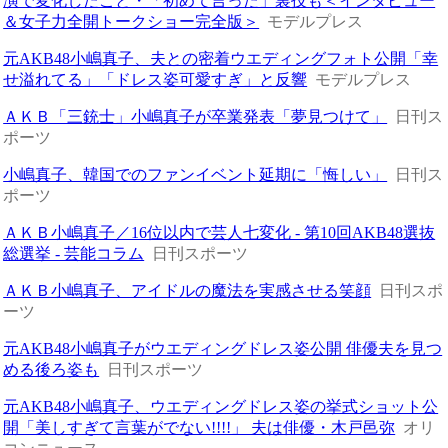
演で変化したこと・「初めて言った」裏技も＜インタビュー
＆女子力全開トークショー完全版＞
モデルプレス
元AKB48小嶋真子、夫との密着ウエディングフォト公開「幸
せ溢れてる」「ドレス姿可愛すぎ」と反響
モデルプレス
ＡＫＢ「三銃士」小嶋真子が卒業発表「夢見つけて」
日刊ス
ポーツ
小嶋真子、韓国でのファンイベント延期に「悔しい」
日刊ス
ポーツ
ＡＫＢ小嶋真子／16位以内で芸人七変化 - 第10回AKB48選抜
総選挙 - 芸能コラム
日刊スポーツ
ＡＫＢ小嶋真子、アイドルの魔法を実感させる笑顔
日刊スポ
ーツ
元AKB48小嶋真子がウエディングドレス姿公開 俳優夫を見つ
める後ろ姿も
日刊スポーツ
元AKB48小嶋真子、ウエディングドレス姿の挙式ショット公
開「美しすぎて言葉がでない!!!!」 夫は俳優・木戸邑弥
オリ