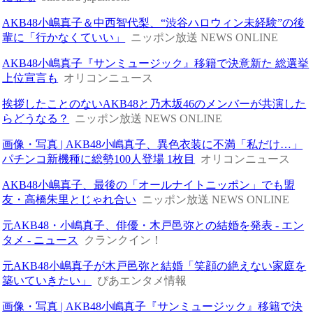
AKB48小嶋真子＆中西智代梨、“渋谷ハロウィン未経験”の後
輩に「行かなくていい」
ニッポン放送 NEWS ONLINE
AKB48小嶋真子『サンミュージック』移籍で決意新た 総選挙
上位宣言も
オリコンニュース
挨拶したことのないAKB48と乃木坂46のメンバーが共演した
らどうなる？
ニッポン放送 NEWS ONLINE
画像・写真 | AKB48小嶋真子、異色衣装に不満「私だけ…」
パチンコ新機種に総勢100人登場 1枚目
オリコンニュース
AKB48小嶋真子、最後の「オールナイトニッポン」でも盟
友・高橋朱里とじゃれ合い
ニッポン放送 NEWS ONLINE
元AKB48・小嶋真子、俳優・木戸邑弥との結婚を発表 - エン
タメ - ニュース
クランクイン！
元AKB48小嶋真子が木戸邑弥と結婚「笑顔の絶えない家庭を
築いていきたい」
ぴあエンタメ情報
画像・写真 | AKB48小嶋真子『サンミュージック』移籍で決