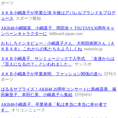
ポーツ
ＡＫＢ小嶋真子が卒業公演 今後はアパレルブランドをプロデ
ュース
スポーツ報知
AKB48小嶋陽菜、小嶋真子、岡田奈々 TSUTAYA30周年キャ
ンペーンキャラクターに
billboard-japan.com
おもしろインタビュー：小嶋真子さん、大和田南那さん（Ａ
ＫＢ４８） これからの私たちもよろしくね
mainichi.jp
ＡＫＢ小嶋真子、サンミュージックで入学式 「友達からは
『芸人になるの？』といわれました」
サンスポ
ＡＫＢ小嶋真子が卒業表明、ファッション関係の道へ
日刊ス
ポーツ
ぱるるサプライズ！AKB48 20周年コンサートに島崎遥香、篠
田麻里子、本田仁美、小嶋真子ら集結
日刊SPA!
AKB48小嶋真子、卒業発表「私は本当に本当に幸せ者で
す」
オリコンニュース