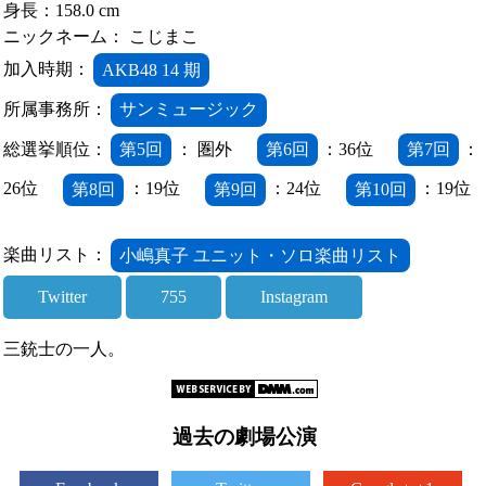
身長：158.0 cm
ニックネーム： こじまこ
加入時期：
AKB48 14 期
所属事務所：
サンミュージック
総選挙順位：
第5回
： 圏外
第6回
：36位
第7回
：
26位
第8回
：19位
第9回
：24位
第10回
：19位
楽曲リスト：
小嶋真子 ユニット・ソロ楽曲リスト
Twitter
755
Instagram
三銃士の一人。
過去の劇場公演