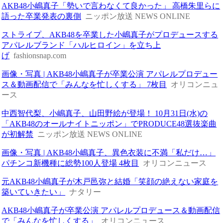
AKB48小嶋真子「勢いで言わなくて良かった」 高橋朱里らに
語った卒業発表の裏側
ニッポン放送 NEWS ONLINE
ストライプ、AKB48を卒業した小嶋真子がプロデュースする
アパレルブランド「ハルヒロイン」を立ち上
げ
fashionsnap.com
画像・写真 | AKB48小嶋真子が卒業公演 アパレルプロデュー
ス＆動画配信で「みんなを忙しくする」 7枚目
オリコンニュ
ース
中西智代梨、小嶋真子、山田野絵が登場！ 10月31日(水)の
「AKB48のオールナイトニッポン」でPRODUCE48選抜楽曲
が初解禁
ニッポン放送 NEWS ONLINE
画像・写真 | AKB48小嶋真子、異色衣装に不満「私だけ…」
パチンコ新機種に総勢100人登場 4枚目
オリコンニュース
元AKB48小嶋真子が木戸邑弥と結婚「笑顔の絶えない家庭を
築いていきたい」
ナタリー
AKB48小嶋真子が卒業公演 アパレルプロデュース＆動画配信
で「みんなを忙しくする」
オリコンニュース