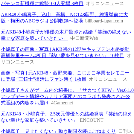
パチンコ新機種に総勢100人登場 3枚目
オリコンニュース
AKB48 小嶋真子、込山、高橋、NGT48荻野、総選挙前に大
阪・梅田のABCラジオ公開収録へ登場
billboard-japan.com
元AKB48小嶋真子が俳優の木戸邑弥と結婚「笑顔の絶えない
幸せな家庭を築いていきたい」
中日新聞Web
小嶋真子の画像・写真 | AKB初の12期生キャプテン本格始動
高橋朱里チーム4初日「熱い夢を見せていきたい」 10枚目
オ
リコンニュース
画像・写真 | 元AKB48・西野未姫、こじまこ卒業セレモニー
に登場 “三銃士”復活にファン沸く 1枚目
オリコンニュース
小嶋真子さんがゲーム内の秘書に。「サカつくRTW」Ver.6.1.0
アップデート情報やカナリア軍団とのコラボも発表された公
式番組の内容をお届け
4Gamer.net
元AKB48・小嶋真子、2.5次元俳優との結婚発表「笑顔の絶え
ない幸せな家庭を築いていきたい」
ENCOUNT
小嶋真子「見せたくない」動き制限衣装にごねまくり
日刊ス