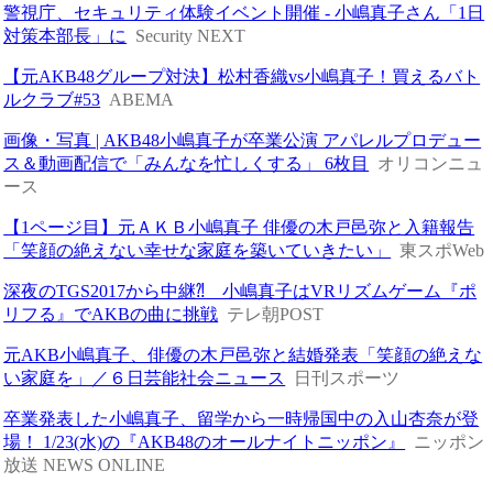
警視庁、セキュリティ体験イベント開催 - 小嶋真子さん「1日
対策本部長」に
Security NEXT
【元AKB48グループ対決】松村香織vs小嶋真子！買えるバト
ルクラブ#53
ABEMA
画像・写真 | AKB48小嶋真子が卒業公演 アパレルプロデュー
ス＆動画配信で「みんなを忙しくする」 6枚目
オリコンニュ
ース
【1ページ目】元ＡＫＢ小嶋真子 俳優の木戸邑弥と入籍報告
「笑顔の絶えない幸せな家庭を築いていきたい」
東スポWeb
深夜のTGS2017から中継⁈ 小嶋真子はVRリズムゲーム『ポ
リフる』でAKBの曲に挑戦
テレ朝POST
元AKB小嶋真子、俳優の木戸邑弥と結婚発表「笑顔の絶えな
い家庭を」／６日芸能社会ニュース
日刊スポーツ
卒業発表した小嶋真子、留学から一時帰国中の入山杏奈が登
場！ 1/23(水)の『AKB48のオールナイトニッポン』
ニッポン
放送 NEWS ONLINE