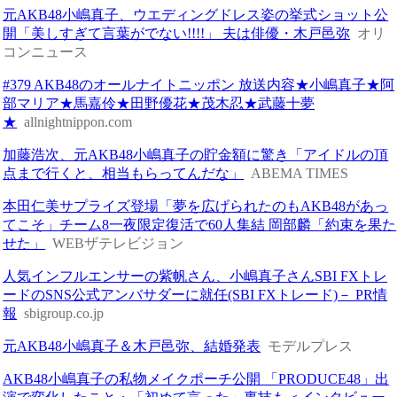
元AKB48小嶋真子、ウエディングドレス姿の挙式ショット公
開「美しすぎて言葉がでない!!!!」 夫は俳優・木戸邑弥
オリ
コンニュース
#379 AKB48のオールナイトニッポン 放送内容★小嶋真子★阿
部マリア★馬嘉伶★田野優花★茂木忍★武藤十夢
★
allnightnippon.com
加藤浩次、元AKB48小嶋真子の貯金額に驚き「アイドルの頂
点まで行くと、相当もらってんだな」
ABEMA TIMES
本田仁美サプライズ登場「夢を広げられたのもAKB48があっ
てこそ」チーム8一夜限定復活で60人集結 岡部麟「約束を果た
せた」
WEBザテレビジョン
人気インフルエンサーの紫帆さん、小嶋真子さんSBI FXトレ
ードのSNS公式アンバサダーに就任(SBI FXトレード)－ PR情
報
sbigroup.co.jp
元AKB48小嶋真子＆木戸邑弥、結婚発表
モデルプレス
AKB48小嶋真子の私物メイクポーチ公開 「PRODUCE48」出