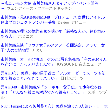
～広島レモン大使 市川美織さんタイアップイベント開催！
～
ウェンディーズ・ファーストキッチン
市川美織（元AKB48/NMB48）プロデュース 次世代アイドル
創出プロジェクト メンバー募集
Deview-デビュー
市川美織が理想の婚約者像を明かす「厳格な人か、包容力の
ある人」
ホミニス
市川美織主演「サウナ女子のススメ」公開決定、アラサー女
子4人の友情物語
ナタリー
市川美織、オール北海道ロケの2nd写真集発売「今のみおりん
を存分に、たっぷり楽しんで」
JOYSOUND 音楽ニュース
元AKB市川美織、初の男子役に「フルオーダーでスーツも初
めて着ることができてうれしい」
日刊スポーツ
元AKB48・市川美織が『シーボルト父子伝』で少年役を好
演！「どんな年齢にも対応できる役者として…」
スポーツブ
ル
Night Tempoによる矢川葵と市川美織を迎えた3人組レトロ・ポ