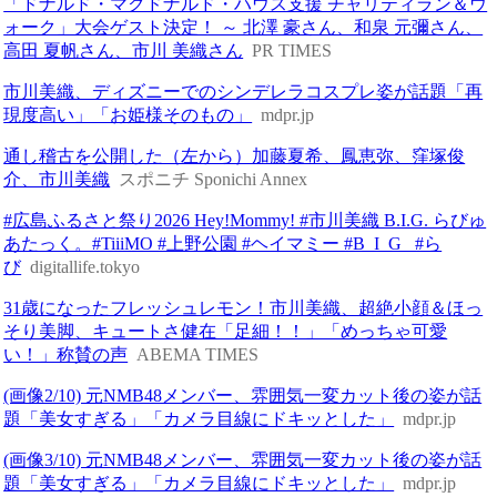
「ドナルド・マクドナルド・ハウス支援 チャリティラン＆ウ
ォーク」大会ゲスト決定！ ～ 北澤 豪さん、和泉 元彌さん、
高田 夏帆さん、市川 美織さん
PR TIMES
市川美織、ディズニーでのシンデレラコスプレ姿が話題「再
現度高い」「お姫様そのもの」
mdpr.jp
通し稽古を公開した（左から）加藤夏希、鳳恵弥、窪塚俊
介、市川美織
スポニチ Sponichi Annex
#広島ふるさと祭り2026 Hey!Mommy! #市川美織 B.I.G. らびゅ
あたっく。#TiiiMO #上野公園 #ヘイマミー #B_I_G_ #ら
び
digitallife.tokyo
31歳になったフレッシュレモン！市川美織、超絶小顔＆ほっ
そり美脚、キュートさ健在「足細！！」「めっちゃ可愛
い！」称賛の声
ABEMA TIMES
(画像2/10) 元NMB48メンバー、雰囲気一変カット後の姿が話
題「美女すぎる」「カメラ目線にドキッとした」
mdpr.jp
(画像3/10) 元NMB48メンバー、雰囲気一変カット後の姿が話
題「美女すぎる」「カメラ目線にドキッとした」
mdpr.jp