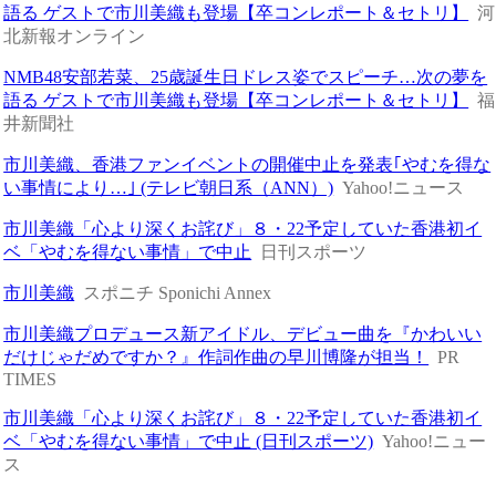
語る ゲストで市川美織も登場【卒コンレポート＆セトリ】
河
北新報オンライン
NMB48安部若菜、25歳誕生日ドレス姿でスピーチ…次の夢を
語る ゲストで市川美織も登場【卒コンレポート＆セトリ】
福
井新聞社
市川美織、香港ファンイベントの開催中止を発表｢やむを得な
い事情により…｣ (テレビ朝日系（ANN）)
Yahoo!ニュース
市川美織「心より深くお詫び」８・22予定していた香港初イ
ベ「やむを得ない事情」で中止
日刊スポーツ
市川美織
スポニチ Sponichi Annex
市川美織プロデュース新アイドル、デビュー曲を『かわいい
だけじゃだめですか？』作詞作曲の早川博隆が担当！
PR
TIMES
市川美織「心より深くお詫び」８・22予定していた香港初イ
ベ「やむを得ない事情」で中止 (日刊スポーツ)
Yahoo!ニュー
ス