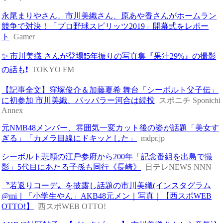
永尾まりやさん、市川美織さん、原あや香さんがホームラン
競争で対決！「プロ野球スピリッツ2019」開幕式をレポー
ト
Gamer
✨ 市川美織 さんが登場❗️5年振りの写真集『果汁29%』の撮影
の話も❗️
TOKYO FM
【記事全文】窪塚俊介＆加藤夏希 舞台「シーボルト父子伝」
に初参加 市川美織、パッパラー河合は続投
スポニチ Sponichi
Annex
元NMB48メンバー、雰囲気一変カット後の姿が話題「美女す
ぎる」「カメラ目線にドキッとした」
mdpr.jp
シーボルト悲願の江⼾参府から200年「記念番組を出島で撮
影」5代目にあたる子孫も同行《長崎》
日テレNEWS NNN
〝若返りコーデ〟を披露し話題の市川美織(インスタグラム
@mi｜「小学生やん」AKB48元メン｜写真｜【西スポWEB
OTTO!】
西スポWEB OTTO!