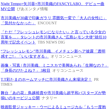
Night Tempo×矢川葵×市川美織のFANCYLABO、デビュー曲
MV公開
ぴあエンタメ情報
市川美織が30歳で印象ガラリ 雰囲気一変で「大人の女性に」
「気付かなかった」
ENCOUNT
「ただ『フレッシュレモンになりたい』と言っている少女の
言葉を…」タレントの市川美織さん “広島レモン大使”就任10
周年で記念イベント
TBS NEWS DIG
“フレッシュレモン”市川美織、イメチェン新ヘア披露「透明
感すご!」「いい女すぎる」
オリコンニュース
画像・写真 | 市川美織、ミニスカで美脚あらわ「生脚なの？」
「身長のびたよね？」 3枚目
オリコンニュース
T.T彩たまのホームマッチに市川美織さん来場決定！
PR
TIMES
舞台「あの花」鳥越裕貴や市川美織ら超平和バスターズが勢
揃いのキービジュ公開
ナタリー
映画監督ジャッキー・ウーによるミュージカル「もう一度抱