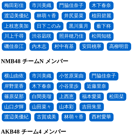
梅田彩佳
市川美織
門脇佳奈子
木下春奈
渡辺美優紀
林萌々香
井尻晏菜
植田碧麗
上枝恵美加
日下このみ
黒川葉月
薮下柊
川上千尋
渋谷凪咲
照井穂乃佳
松岡知穂
磯佳奈江
内木志
村中有基
安田桃寧
高柳明音
NMB48 チームN メンバー
横山由依
市川美織
小笠原茉由
門脇佳奈子
岸野里香
木下春奈
小谷里歩
近藤里奈
篠原栞那
白間美瑠
上西恵
福本愛菜
松田栞
山口夕輝
山田菜々
山本彩
吉田朱里
渡辺美優紀
古賀成美
林萌々香
西村愛華
AKB48 チーム4 メンバー