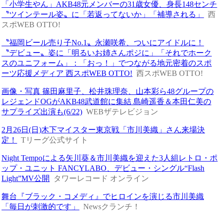
「小学生やん」AKB48元メンバーの31歳女優、身長148センチ
〝ツインテール姿〟に「若返ってないか」「補導される」
西
スポWEB OTTO!
〝福岡ビール売り子No.1〟永瀬咲希、ついにアイドルに！
〝デビュー〟姿に「明るいお姉さんポジに」「それでホーク
スのユニフォーム」：「おっ！」でつながる地元密着のスポ
ーツ応援メディア 西スポWEB OTTO!
西スポWEB OTTO!
画像・写真 篠田麻里子、松井珠理奈、山本彩ら48グループの
レジェンドOGがAKB48武道館に集結 島崎遥香＆本田仁美の
サプライズ出演も(6/22)
WEBザテレビジョン
2月26日(日)木下マイスター東京戦「市川美織」さん来場決
定！
Tリーグ公式サイト
Night Tempoによる矢川葵＆市川美織を迎えた3人組レトロ・ポ
ップ・ユニット FANCYLABO、デビュー・シングル“Flash
Light”MV公開
タワーレコード オンライン
舞台『ブラック・コメディ』でヒロインを演じる市川美織
「毎日が刺激的です」
Newsクランチ！