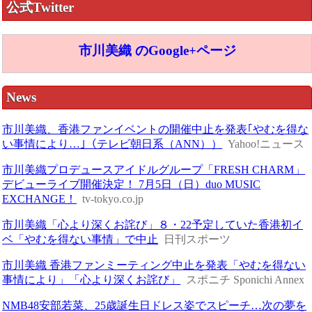
公式Twitter
市川美織 のGoogle+ページ
News
市川美織、香港ファンイベントの開催中止を発表｢やむを得な
い事情により…｣（テレビ朝日系（ANN））
Yahoo!ニュース
市川美織プロデュースアイドルグループ「FRESH CHARM」
デビューライブ開催決定！ 7月5日（日）duo MUSIC
EXCHANGE！
tv-tokyo.co.jp
市川美織「心より深くお詫び」８・22予定していた香港初イ
ベ「やむを得ない事情」で中止
日刊スポーツ
市川美織 香港ファンミーティング中止を発表「やむを得ない
事情により」「心より深くお詫び」
スポニチ Sponichi Annex
NMB48安部若菜、25歳誕生日ドレス姿でスピーチ…次の夢を