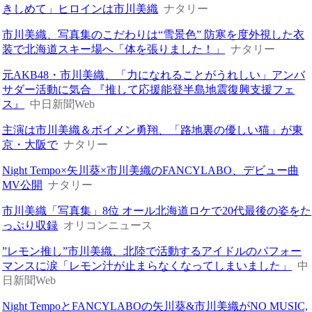
きしめて」ヒロインは市川美織
ナタリー
市川美織、写真集のこだわりは“雪景色” 防寒を度外視した衣
装で北海道スキー場へ「体を張りました！」
ナタリー
元AKB48・市川美織、「力になれることがうれしい」アンバ
サダー活動に気合 『推して応援能登半島地震復興支援フェ
ス』
中日新聞Web
主演は市川美織＆ボイメン勇翔、「路地裏の優しい猫」が東
京・大阪で
ナタリー
Night Tempo×矢川葵×市川美織のFANCYLABO、デビュー曲
MV公開
ナタリー
市川美織「写真集」8位 オール北海道ロケで20代最後の姿をた
っぷり収録
オリコンニュース
”レモン推し”市川美織、北陸で活動するアイドルのパフォー
マンスに涙「レモン汁が止まらなくなってしまいました」
中
日新聞Web
Night TempoとFANCYLABOの矢川葵&市川美織がNO MUSIC,