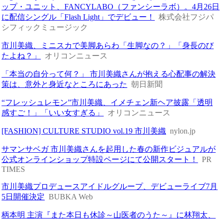
ップ・ユニット、FANCYLABO（ファンシーラボ）。4月26日
に配信シングル「Flash Light」でデビュー！
株式会社フジパ
シフィックミュージック
市川美織、ミニスカで美脚あらわ「生脚なの？」「身長のび
たよね？」
オリコンニュース
「本当の自分って何？」 市川美織さんが抱える心配事の解決
策は、意外と身近なところにあった
朝日新聞
“フレッシュレモン”市川美織、イメチェン新ヘア披露「透明
感すご！」「いい女すぎる」
オリコンニュース
[FASHION] CULTURE STUDIO vol.19 市川美織
nylon.jp
サマンサベガ 市川美織さんを起用した春の新作ビジュアルが
公式オンラインショップ特設ページにて公開スタート！
PR
TIMES
市川美織プロデュースアイドルグループ、デビューライブ7月
5日開催決定
BUBKA Web
柄本明 主演『また本日も休診～山医者のうた～』に林翔太、