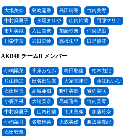
大場美奈
島崎遥香
島田晴香
竹内美宥
中村麻里子
永尾まりや
山内鈴蘭
阿部マリア
市川美織
入山杏奈
加藤玲奈
仲俣汐里
川栄李奈
岩田華怜
高橋朱里
田野優花
AKB48 チームB メンバー
小嶋陽菜
峯岸みなみ
梅田彩佳
柏木由紀
片山陽加
田名部生来
大家志津香
藤江れいな
石田晴香
高城亜樹
野中美郷
岩佐美咲
小森美果
大場美奈
島崎遥香
竹内美宥
中村麻里子
山内鈴蘭
市川美織
加藤玲奈
小嶋菜月
名取稚菜
大森美優
渡辺美優紀
石田安奈