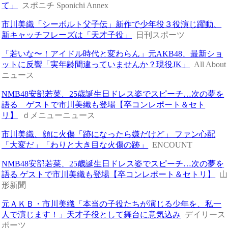
て」
スポニチ Sponichi Annex
市川美織「シーボルト父子伝」新作で少年役３役演じ躍動、
新キャッチフレーズは「天才子役」
日刊スポーツ
「若いな〜！アイドル時代と変わらん」元AKB48、最新ショ
ットに反響「実年齢間違っていませんか？現役JK」
All About
ニュース
NMB48安部若菜、25歳誕生日ドレス姿でスピーチ…次の夢を
語る ゲストで市川美織も登場【卒コンレポート＆セト
リ】
ｄメニューニュース
市川美織、顔に火傷「跡になったら嫌だけど」 ファン心配
「大変だ」「わりと大き目な火傷の跡」
ENCOUNT
NMB48安部若菜、25歳誕生日ドレス姿でスピーチ…次の夢を
語る ゲストで市川美織も登場【卒コンレポート＆セトリ】
山
形新聞
元ＡＫＢ・市川美織「本当の子役たちが演じる少年を、私一
人で演じます！」天才子役として舞台に意気込み
デイリース
ポーツ