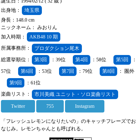
誕生日：1994/02/12 ( 32 歳 )
出身地：
埼玉県
身長：148.0 cm
ニックネーム： みおりん
加入時期：
AKB48 10 期
所属事務所：
プロダクション尾木
総選挙順位：
第3回
：39位
第4回
：58位
第5回
：
57位
第6回
：53位
第7回
：79位
第8回
： 圏外
第9回
：61位
楽曲リスト：
市川美織 ユニット・ソロ楽曲リスト
Twitter
755
Instagram
「フレッシュレモンになりたいの」のキャッチフレーズでお
なじみ。レモンちゃんとも呼ばれる。