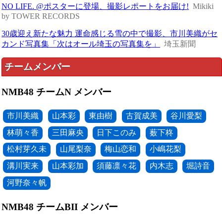
NO LIFE. @ポスターに登場、撮影レポートをお届け!
Mikiki
by TOWER RECORDS
30歳迎え新たな魅力 運命感じる雪の中で撮影、市川美織がセ
カンド写真集「次はオール埼玉の写真集を」
埼玉新聞
チームメンバー
NMB48 チームN メンバー
市川美織
山本彩
東由樹
古賀成美
谷川愛梨
林萌々香
三田麻央
日下このみ
薮下柊
松村芽久未
山尾梨奈
梅山恋和
小嶋花梨
溝川実来
山本彩加
須藤凛々花
内木志
堀詩音
河野奈々帆
NMB48 チームBII メンバー