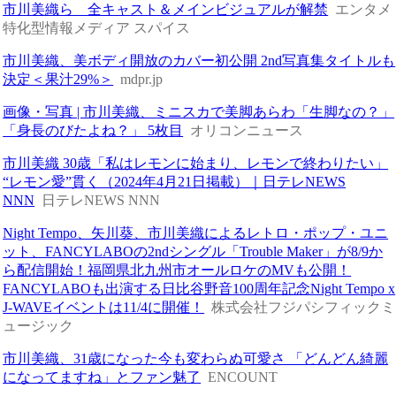
市川美織ら 全キャスト＆メインビジュアルが解禁
エンタメ
特化型情報メディア スパイス
市川美織、美ボディ開放のカバー初公開 2nd写真集タイトルも
決定＜果汁29%＞
mdpr.jp
画像・写真 | 市川美織、ミニスカで美脚あらわ「生脚なの？」
「身長のびたよね？」 5枚目
オリコンニュース
市川美織 30歳「私はレモンに始まり、レモンで終わりたい」
“レモン愛”貫く（2024年4月21日掲載）｜日テレNEWS
NNN
日テレNEWS NNN
Night Tempo、矢川葵、市川美織によるレトロ・ポップ・ユニ
ット、FANCYLABOの2ndシングル「Trouble Maker」が8/9か
ら配信開始！福岡県北九州市オールロケのMVも公開！
FANCYLABOも出演する日比谷野音100周年記念Night Tempo x
J-WAVEイベントは11/4に開催！
株式会社フジパシフィックミ
ュージック
市川美織、31歳になった今も変わらぬ可愛さ 「どんどん綺麗
になってますね」とファン魅了
ENCOUNT