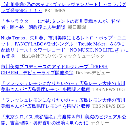
【市川美織×乃の木そよ×ヴィレッヴァンガード】～コラボグ
ッズ発売決定！！～
PR TIMES
「キャラクター」に悩むタレントの市川美織さんが、哲学
者・岡本裕一朗教授に人生相談
朝日新聞
Night Tempo、矢川葵、市川美織によるレトロ・ポップ・ユニ
ット、FANCYLABOが2ndシングル「Trouble Maker」を8/9に
配信リリース！タワーレコード「NO MUSIC, NO LIFE. @」に
も登場！
株式会社フジパシフィックミュージック
市川美織プロデュースのアイドルグループ「FRESH
CHARM」デビューライブ開催決定
Deview-デビュー
「フレッシュレモンになりたいの～」広島レモン大使の市川
美織さんが “広島県庁レモン” を園児と収穫
TBS NEWS DIG
「フレッシュレモンになりたいの～」広島レモン大使の市川
美織さんが “広島県庁レモン” を園児と収穫
TBS NEWS DIG
「東京クロノス 渋谷隔絶」海渡翼＆市川美織のビジュアル公
開、吉宮瑠織・奥野香耶の出演も明らかに
ナタリー