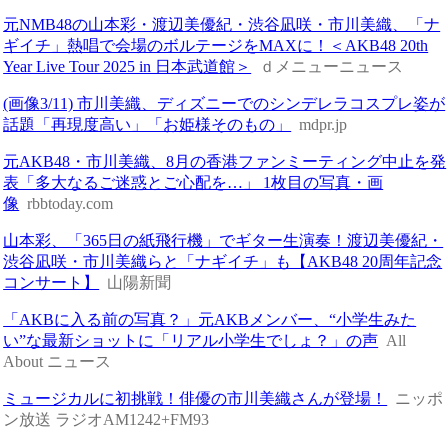
元NMB48の山本彩・渡辺美優紀・渋谷凪咲・市川美織、「ナ
ギイチ」熱唱で会場のボルテージをMAXに！＜AKB48 20th
Year Live Tour 2025 in 日本武道館＞
ｄメニューニュース
(画像3/11) 市川美織、ディズニーでのシンデレラコスプレ姿が
話題「再現度高い」「お姫様そのもの」
mdpr.jp
元AKB48・市川美織、8月の香港ファンミーティング中止を発
表「多大なるご迷惑とご心配を…」 1枚目の写真・画
像
rbbtoday.com
山本彩、「365日の紙飛行機」でギター生演奏！渡辺美優紀・
渋谷凪咲・市川美織らと「ナギイチ」も【AKB48 20周年記念
コンサート】
山陽新聞
「AKBに入る前の写真？」元AKBメンバー、“小学生みた
い”な最新ショットに「リアル小学生でしょ？」の声
All
About ニュース
ミュージカルに初挑戦！俳優の市川美織さんが登場！
ニッポ
ン放送 ラジオAM1242+FM93