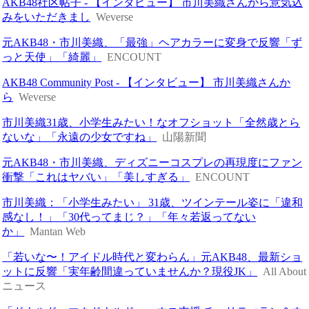
AKB48社区帖子 - 【インタビュー】 市川美織さんから意気込
みをいただきまし
Weverse
元AKB48・市川美織、「最強」ヘアカラーに変身で反響「ず
っと天使」「綺麗」
ENCOUNT
AKB48 Community Post - 【インタビュー】 市川美織さんか
ら
Weverse
市川美織31歳、小学生みたい！なオフショット「全然歳とら
ないな」「永遠の少女ですね」
山陽新聞
元AKB48・市川美織、ディズニーコスプレの再現度にファン
衝撃「これはヤバい」「美しすぎる」
ENCOUNT
市川美織：「小学生みたい」 31歳、ツインテール姿に「違和
感なし！」「30代ってまじ？」「年々若返ってない
か」
Mantan Web
「若いな〜！アイドル時代と変わらん」元AKB48、最新ショ
ットに反響「実年齢間違っていませんか？現役JK」
All About
ニュース