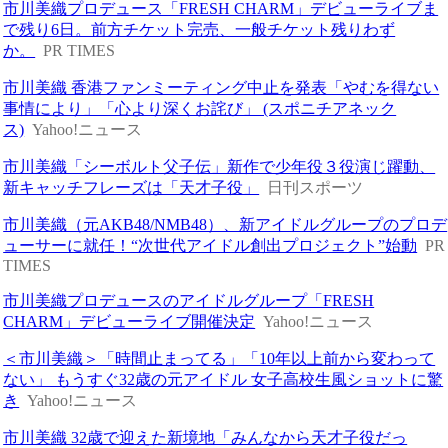
市川美織プロデュース「FRESH CHARM」デビューライブま
で残り6日。前方チケット完売、一般チケット残りわず
か。
PR TIMES
市川美織 香港ファンミーティング中止を発表「やむを得ない
事情により」「心より深くお詫び」 (スポニチアネック
ス)
Yahoo!ニュース
市川美織「シーボルト父子伝」新作で少年役３役演じ躍動、
新キャッチフレーズは「天才子役」
日刊スポーツ
市川美織（元AKB48/NMB48）、新アイドルグループのプロデ
ューサーに就任！“次世代アイドル創出プロジェクト”始動
PR
TIMES
市川美織プロデュースのアイドルグループ「FRESH
CHARM」デビューライブ開催決定
Yahoo!ニュース
＜市川美織＞「時間止まってる」「10年以上前から変わって
ない」 もうすぐ32歳の元アイドル 女子高校生風ショットに驚
き
Yahoo!ニュース
市川美織 32歳で迎えた新境地「みんなから天才子役だっ