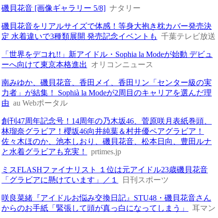
磯貝花音 [画像ギャラリー 5/8]
ナタリー
磯貝花音をリアルサイズで体感！等身大抱き枕カバー発売決
定 水着違いで3種類展開 発売記念イベントも
千葉テレビ放送
「世界をデコれ!!」新アイドル・Sophia la Modeが始動 デビュ
ーへ向けて東京本格進出
オリコンニュース
南みゆか、磯貝花音、香田メイ、香田リン「センター級の実
力者」が結集！ Sophià la Modeが2周目のキャリアを選んだ理
由
au Webポータル
創刊47周年記念号！14周年の乃木坂46、菅原咲月表紙巻頭、
林瑠奈グラビア！櫻坂46向井純葉＆村井優ペアグラビア！
佐々木ほのか、池本しおり、磯貝花音、松本日向、豊田ルナ
と水着グラビアも充実！
prtimes.jp
ミスFLASHファイナリスト １位は元アイドル23歳磯貝花音
「グラビアに懸けています」／１
日刊スポーツ
咲良菜緒『アイドルお悩み交換日記』STU48・磯貝花音さん
からのお手紙「緊張して頭が真っ白になってしまう」
耳マン