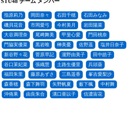
STU48 チーム メンバー
指原莉乃
岡田奈々
石田千穂
石田みなみ
磯貝花音
市岡愛弓
今村美月
岩田陽菜
大谷満理奈
尾﨑舞美
甲斐心愛
門田桃奈
門脇実優菜
黒岩唯
榊美憂
佐野遥
塩井日奈子
新谷野々花
菅原早記
瀧野由美子
田中皓子
谷口茉妃菜
張織慧
土路生優里
兵頭葵
福田朱里
藤原あずさ
三島遥香
峯吉愛梨沙
森香穂
森下舞羽
矢野帆夏
薮下楓
中村舞
沖侑果
由良朱合
溝口亜以子
信濃宙花