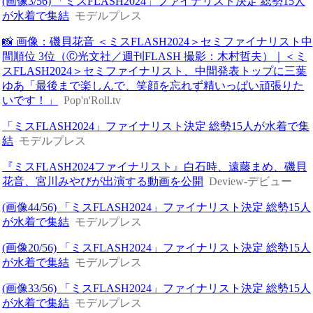
(画像3/56) 「ミスFLASH2024」ファイナリスト決定 総勢15人
が水着で集結
モデルプレス
📸 画像：磯貝花音 ＜ミスFLASH2024＞セミファイナリスト中
間順位 3位（Ⓒ光文社／週刊FLASH 撮影：木村哲夫）｜＜ミ
スFLASH2024＞セミファイナリスト、中間発表トップに三葉
ゆあ「最後まで楽しんで、笑顔を忘れず精いっぱい頑張りた
いです！」
Pop'n'Roll.tv
「ミスFLASH2024」ファイナリスト決定 総勢15人が水着で集
結
モデルプレス
『ミスFLASH2024ファイナリスト』白石時、遠藤まめ、磯貝
花音、宮川みやびが出演する動画を公開
Deview-デビュー
(画像44/56) 「ミスFLASH2024」ファイナリスト決定 総勢15人
が水着で集結
モデルプレス
(画像20/56) 「ミスFLASH2024」ファイナリスト決定 総勢15人
が水着で集結
モデルプレス
(画像33/56) 「ミスFLASH2024」ファイナリスト決定 総勢15人
が水着で集結
モデルプレス