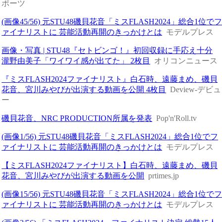
ポーツ
(画像45/56) 元STU48磯貝花音「ミスFLASH2024」総合1位で
ァイナリストに 芸能活動再開のきっかけとは
モデルプレス
画像・写真 | STU48『セトビンゴ！』初回収録に手応え十分
瀧野由美子「ワイワイ感が出てた」 2枚目
オリコンニュース
『ミスFLASH2024ファイナリスト』白石時、遠藤まめ、磯貝
花音、宮川みやびが出演する動画を公開 4枚目
Deview-デビュ
ー
磯貝花音、NRC PRODUCTION所属を発表
Pop'n'Roll.tv
(画像1/56) 元STU48磯貝花音「ミスFLASH2024」総合1位でフ
ァイナリストに 芸能活動再開のきっかけとは
モデルプレス
【ミスFLASH2024ファイナリスト】白石時、遠藤まめ、磯貝
花音、宮川みやびが出演する動画を公開
prtimes.jp
(画像15/56) 元STU48磯貝花音「ミスFLASH2024」総合1位で
ァイナリストに 芸能活動再開のきっかけとは
モデルプレス