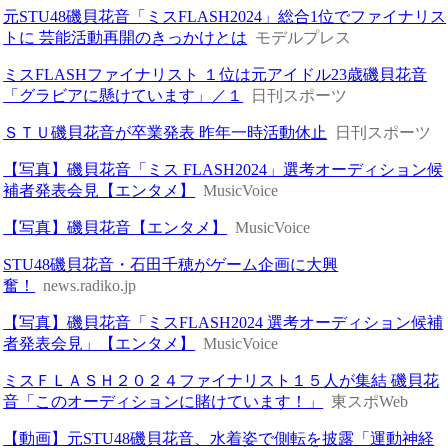
元STU48磯貝花音「ミスFLASH2024」総合1位でファイナリス
トに 芸能活動再開のきっかけとは
モデルプレス
ミスFLASHファイナリスト １位は元アイドル23歳磯貝花音
「グラビアに懸けています」／１
日刊スポーツ
ＳＴＵ磯貝花音が卒業発表 昨年一時活動休止
日刊スポーツ
【写真】磯貝花音「ミス FLASH2024」選考オーディション候
補者発表会見【エンタメ】
MusicVoice
【写真】磯貝花音【エンタメ】
MusicVoice
STU48磯貝花音・石田千穂がゲーム企画に大興
奮！
news.radiko.jp
【写真】磯貝花音「ミスFLASH2024 選考オーディション候補
者発表会見」【エンタメ】
MusicVoice
ミスＦＬＡＳＨ２０２４ファイナリスト１５人が集結 磯貝花
音「このオーディションに賭けています！」
東スポWeb
【動画】元STU48磯貝花音、水着姿で側転を披露「運動神経