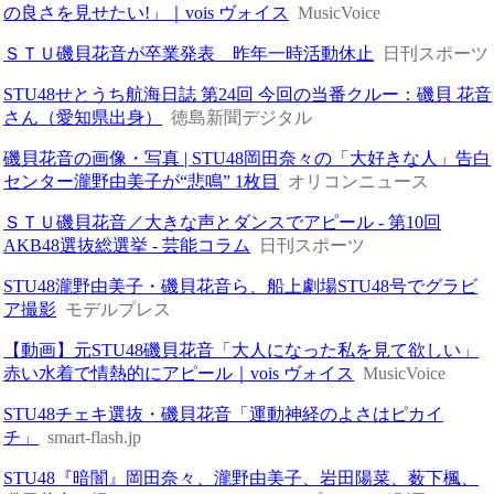
の良さを見せたい!」｜vois ヴォイス
MusicVoice
ＳＴＵ磯貝花音が卒業発表 昨年一時活動休止
日刊スポーツ
STU48せとうち航海日誌 第24回 今回の当番クルー：磯貝 花音
さん（愛知県出身）
徳島新聞デジタル
磯貝花音の画像・写真 | STU48岡田奈々の「大好きな人」告白
センター瀧野由美子が“悲鳴” 1枚目
オリコンニュース
ＳＴＵ磯貝花音／大きな声とダンスでアピール - 第10回
AKB48選抜総選挙 - 芸能コラム
日刊スポーツ
STU48瀧野由美子・磯貝花音ら、船上劇場STU48号でグラビ
ア撮影
モデルプレス
【動画】元STU48磯貝花音「大人になった私を見て欲しい」
赤い水着で情熱的にアピール｜vois ヴォイス
MusicVoice
STU48チェキ選抜・磯貝花音「運動神経のよさはピカイ
チ」
smart-flash.jp
STU48『暗闇』岡田奈々、瀧野由美子、岩田陽菜、薮下楓、