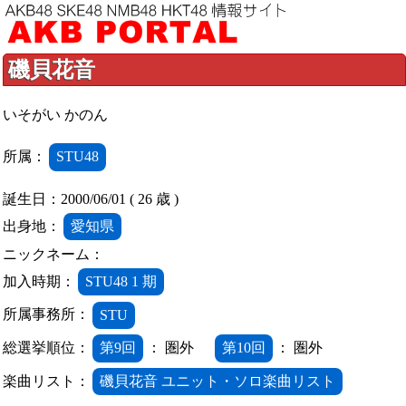
磯貝花音
いそがい かのん
所属：
STU48
誕生日：2000/06/01 ( 26 歳 )
出身地：
愛知県
ニックネーム：
加入時期：
STU48 1 期
所属事務所：
STU
総選挙順位：
第9回
： 圏外
第10回
： 圏外
楽曲リスト：
磯貝花音 ユニット・ソロ楽曲リスト