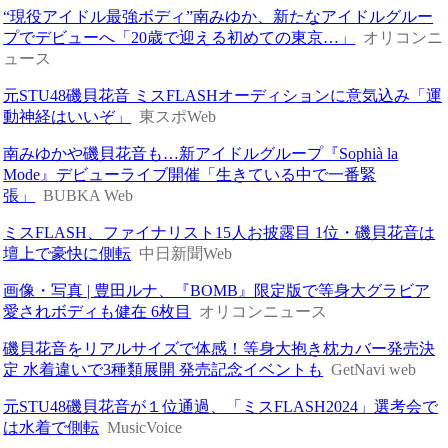
“現役アイドル最強ボディ”南みゆか、新たなアイドルグルー
プでデビューへ「20歳で迎える初めての東京…」
オリコンニ
ュース
元STU48磯貝花音 ミスFLASHオーディションに意気込み「運
動神経はいいぞ」
東スポWeb
南みゆかや磯貝花音も…新アイドルグループ『Sophià la
Mode』デビューライブ開催「生きている中で一番緊
張」
BUBKA Web
ミスFLASH、ファイナリスト15人お披露目 1位・磯貝花音は
壇上で豪快に側転
中日新聞Web
画像・写真 | 豊田ルナ、『BOMB』限定版で等身大グラビア
愛されボディも健在 6枚目
オリコンニュース
磯貝花音をリアルサイズで体感！等身大抱き枕カバー発売決
定 水着違いで3種類展開 発売記念イベントも
GetNavi web
元STU48磯貝花音が１位通過、「ミスFLASH2024」選考会で
は水着で側転
MusicVoice