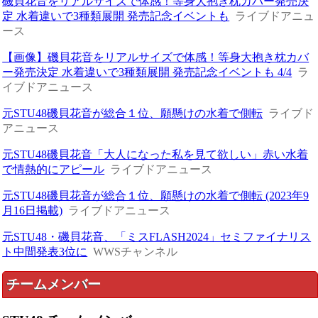
磯貝花音をリアルサイズで体感！等身大抱き枕カバー発売決
定 水着違いで3種類展開 発売記念イベントも
ライブドアニュ
ース
【画像】磯貝花音をリアルサイズで体感！等身大抱き枕カバ
ー発売決定 水着違いで3種類展開 発売記念イベントも 4/4
ラ
イブドアニュース
元STU48磯貝花音が総合１位、願懸けの水着で側転
ライブド
アニュース
元STU48磯貝花音「大人になった私を見て欲しい」赤い水着
で情熱的にアピール
ライブドアニュース
元STU48磯貝花音が総合１位、願懸けの水着で側転 (2023年9
月16日掲載)
ライブドアニュース
元STU48・磯貝花音、「ミスFLASH2024」セミファイナリス
ト中間発表3位に
WWSチャンネル
チームメンバー