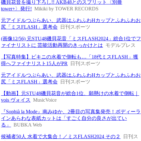
磯貝花音を撮り下ろし!! AKB48とのスプリット〈別冊
tower+〉発行!
Mikiki by TOWER RECORDS
元アイドルつぶらあい、武器はふわふわHカップとふわふわお
尻「ミスFLASH」選考会
日刊スポーツ
(画像12/56) 元STU48磯貝花音「ミスFLASH2024」総合1位で
ァイナリストに 芸能活動再開のきっかけとは
モデルプレス
【写真特集】ビキニの水着で側転も…「18代ミスFLASH」獲
得へファイナリスト15人がPR
日刊スポーツ
元アイドルつぶらあい、武器はふわふわHカップとふわふわお
尻「ミスFLASH」選考会
日刊スポーツ
【動画】元STU48磯貝花音が総合1位、願懸けの水着で側転｜
vois ヴォイス
MusicVoice
『Sophià la Mode』南みゆか、2冊目の写真集発売！ボディーラ
インあらわな表紙カットは「すごく自分の良さが出てい
る」
BUBKA Web
候補者50人 水着で大集合！／ミスFLASH2024 その２
日刊ス