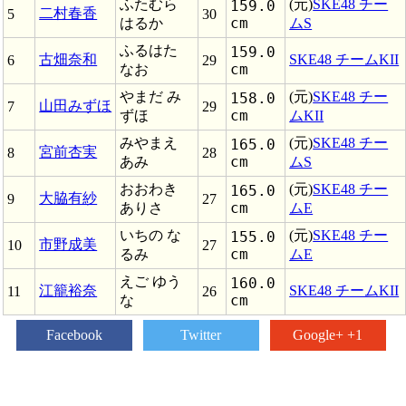
ふたむら
(元)
SKE48 チー
159.0
二村春香
5
30
cm
はるか
ムS
ふるはた
159.0
古畑奈和
SKE48 チームKII
6
29
cm
なお
やまだ み
(元)
SKE48 チー
158.0
山田みずほ
7
29
cm
ずほ
ムKII
みやまえ
(元)
SKE48 チー
165.0
宮前杏実
8
28
cm
あみ
ムS
おおわき
(元)
SKE48 チー
165.0
大脇有紗
9
27
cm
ありさ
ムE
いちの な
(元)
SKE48 チー
155.0
市野成美
10
27
cm
るみ
ムE
えご ゆう
160.0
江籠裕奈
SKE48 チームKII
11
26
cm
な
Facebook
Twitter
Google+ +1