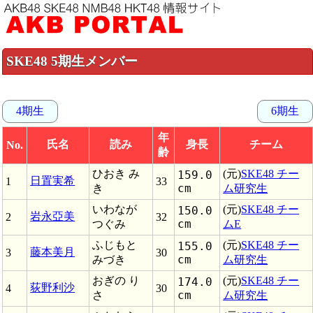
SKE48 5期生メンバー
4期生
6期生
年
氏名
読み
身長
チーム
No.
齢
ひおき み
(元)
SKE48 チー
159.0
日置実希
1
33
cm
き
ム研究生
いわなが
(元)
SKE48 チー
150.0
岩永亞美
2
32
cm
つぐみ
ムE
ふじもと
(元)
SKE48 チー
155.0
藤本美月
3
30
cm
みづき
ム研究生
おぎの り
(元)
SKE48 チー
174.0
荻野利沙
4
30
cm
さ
ム研究生