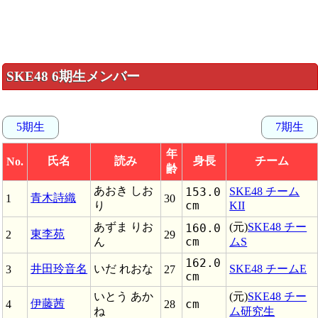
SKE48 6期生メンバー
5期生
7期生
年
氏名
読み
身長
チーム
No.
齢
あおき しお
153.0
SKE48 チーム
青木詩織
1
30
cm
り
KII
あずま りお
(元)
SKE48 チー
160.0
東李苑
2
29
cm
ん
ムS
162.0
井田玲音名
いだ れおな
SKE48 チームE
3
27
cm
いとう あか
(元)
SKE48 チー
伊藤茜
cm
4
28
ね
ム研究生