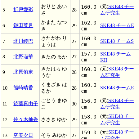
おりと あい
(元)
SKE48 チー
160.0
折戸愛彩
5
28
cm
さ
ム研究生
かまた なつ
162.0
鎌田菜月
SKE48 チームE
6
29
cm
き
きたがわ り
160.0
北川綾巴
SKE48 チームS
7
27
cm
ょうは
157.0
SKE48 チーム
8
北野瑠華
きたの るか
27
cm
KII
きたはら ゆ
(元)
SKE48 チー
160.0
北原侑奈
9
28
cm
うな
ム研究生
くまざき は
160.0
熊崎晴香
SKE48 チームE
10
28
cm
るか
ごとう まゆ
(元)
SKE48 チー
156.0
後藤真由子
11
30
cm
こ
ム研究生
(元)
SKE48 チー
158.0
佐々木柚香
ささき ゆか
12
29
cm
ム研究生
(元)
SKE48 チー
159.0
空美夕日
そら みゆか
13
27
cm
ム研究生