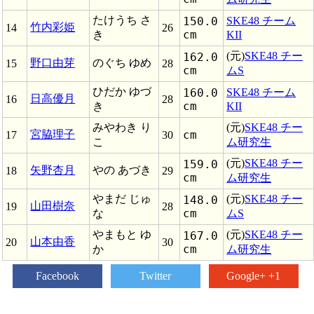
たけうち さ
150.0
SKE48 チーム
竹内彩姫
14
26
cm
き
KII
(元)
SKE48 チー
162.0
野口由芽
のぐち ゆめ
15
28
cm
ムS
ひだか ゆづ
160.0
SKE48 チーム
日高優月
16
28
cm
き
KII
みやわき り
(元)
SKE48 チー
宮脇理子
cm
17
30
こ
ム研究生
(元)
SKE48 チー
159.0
矢野杏月
やの あづき
18
29
cm
ム研究生
やまだ じゅ
(元)
SKE48 チー
148.0
山田樹奈
19
28
cm
な
ムS
やまもと ゆ
(元)
SKE48 チー
167.0
山本由香
20
30
cm
か
ム研究生
Facebook
Twitter
Google+ +1