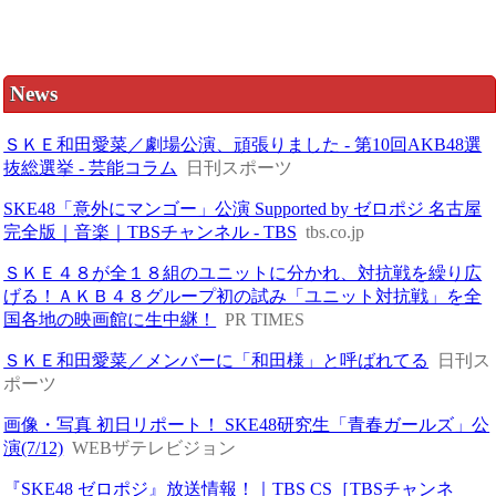
News
ＳＫＥ和田愛菜／劇場公演、頑張りました - 第10回AKB48選
抜総選挙 - 芸能コラム
日刊スポーツ
SKE48「意外にマンゴー」公演 Supported by ゼロポジ 名古屋
完全版｜音楽｜TBSチャンネル - TBS
tbs.co.jp
ＳＫＥ４８が全１８組のユニットに分かれ、対抗戦を繰り広
げる！ＡＫＢ４８グループ初の試み「ユニット対抗戦」を全
国各地の映画館に生中継！
PR TIMES
ＳＫＥ和田愛菜／メンバーに「和田様」と呼ばれてる
日刊ス
ポーツ
画像・写真 初日リポート！ SKE48研究生「青春ガールズ」公
演(7/12)
WEBザテレビジョン
『SKE48 ゼロポジ』放送情報！｜TBS CS［TBSチャンネ