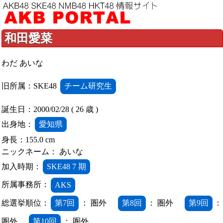
和田愛菜
わだ あいな
旧所属：SKE48
チーム研究生
誕生日：2000/02/28 ( 26 歳 )
出身地：
愛知県
身長：155.0 cm
ニックネーム： あいな
加入時期：
SKE48 7 期
所属事務所：
AKS
総選挙順位：
第7回
： 圏外
第8回
： 圏外
第9回
：
圏外
第10回
： 圏外