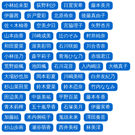
小林絵未梨
荻野利沙
日置実希
藤本美月
伊藤茜
折戸愛彩
北原侑奈
後藤真由子
佐々木柚香
空美夕日
宮脇理子
矢野杏月
山本由香
川崎成美
辻のぞみ
村井純奈
和田愛菜
渥美彩羽
石川咲姫
川合杏奈
小林佳乃
森平莉子
青海ひな乃
赤堀君江
荒野姫楓
池田楓
石川花音
入内嶋涼
大橋真子
大場紗也加
岡本彩夏
川嶋美晴
白井友紀乃
杉山菜田里
鈴木愛菜
鈴木恋奈
竹内ななみ
田辺美月
中坂美祐
平野百菜
藤本冬香
青木莉樺
五十嵐早香
石塚美月
伊藤実希
加藤結
木内俐椛子
鬼頭未来
澤田奏音
杉山歩南
瀬谷萌香
西井美桜
林美澪