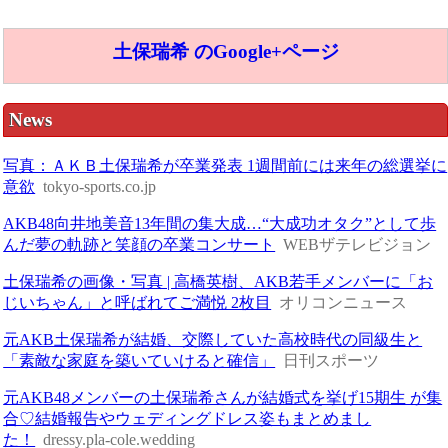
土保瑞希 のGoogle+ページ
News
写真：ＡＫＢ土保瑞希が卒業発表 1週間前には来年の総選挙に
意欲
tokyo-sports.co.jp
AKB48向井地美音13年間の集大成…“大成功オタク”として歩
んだ夢の軌跡と笑顔の卒業コンサート
WEBザテレビジョン
土保瑞希の画像・写真 | 高橋英樹、AKB若手メンバーに「お
じいちゃん」と呼ばれてご満悦 2枚目
オリコンニュース
元AKB土保瑞希が結婚、交際していた高校時代の同級生と
「素敵な家庭を築いていけると確信」
日刊スポーツ
元AKB48メンバーの土保瑞希さんが結婚式を挙げ15期生 が集
合♡結婚報告やウェディングドレス姿もまとめまし
た！
dressy.pla-cole.wedding