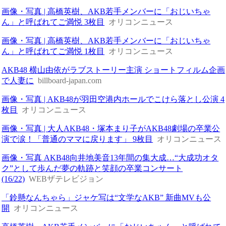
画像・写真 | 高橋英樹、AKB若手メンバーに「おじいちゃ
ん」と呼ばれてご満悦 3枚目
オリコンニュース
画像・写真 | 高橋英樹、AKB若手メンバーに「おじいちゃ
ん」と呼ばれてご満悦 1枚目
オリコンニュース
AKB48 横山由依がラブストーリー主演 ショートフィルム企画
で人妻に
billboard-japan.com
画像・写真 | AKB48が羽田空港内ホールでこけら落とし公演 4
枚目
オリコンニュース
画像・写真 | 大人AKB48・塚本まり子がAKB48劇場の卒業公
演で涙！「普通のママに戻ります」 9枚目
オリコンニュース
画像・写真 AKB48向井地美音13年間の集大成…“大成功オタ
ク”として歩んだ夢の軌跡と笑顔の卒業コンサート
(16/22)
WEBザテレビジョン
「鈴懸なんちゃら」ジャケ写は“文学なAKB” 新曲MVも公
開
オリコンニュース