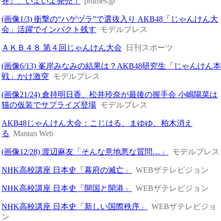
巻』、いよいよ発売！
prtimes.jp
(画像1/3) 衝撃の“ハゲヅラ”で選抜入り AKB48「じゃんけん大
会」活躍でインパクト残す
モデルプレス
ＡＫＢ４８ 第４回じゃんけん大会
日刊スポーツ
(画像6/13) 峯岸みなみの結果は？AKB48研究生「じゃんけん
戦」かけ激突
モデルプレス
(画像21/24) 倉持明日香、松井玲奈が最後の握手会 小嶋陽菜は
猫の仮装でサプライズ登場
モデルプレス
AKB48じゃんけん大会：こじはる、まゆゆ、柏木消え
る
Mantan Web
(画像12/28) 渡辺麻友「そんな意地悪な質問…」
モデルプレス
NHK高校講座 日本史「幕府の滅亡」
WEBザテレビジョン
NHK高校講座 日本史「開国と開港」
WEBザテレビジョン
NHK高校講座 日本史「新しい国際秩序」
WEBザテレビジョ
ン