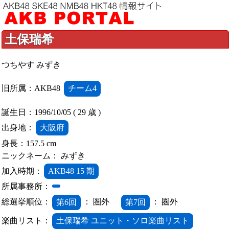
土保瑞希
つちやす みずき
旧所属：AKB48
チーム4
誕生日：1996/10/05 ( 29 歳 )
出身地：
大阪府
身長：157.5 cm
ニックネーム： みずき
加入時期：
AKB48 15 期
所属事務所：
総選挙順位：
第6回
： 圏外
第7回
： 圏外
楽曲リスト：
土保瑞希 ユニット・ソロ楽曲リスト