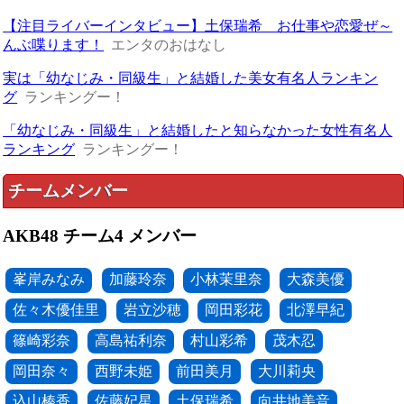
【注目ライバーインタビュー】土保瑞希 お仕事や恋愛ぜ～
んぶ喋ります！
エンタのおはなし
実は「幼なじみ・同級生」と結婚した美女有名人ランキン
グ
ランキングー！
「幼なじみ・同級生」と結婚したと知らなかった女性有名人
ランキング
ランキングー！
チームメンバー
AKB48 チーム4 メンバー
峯岸みなみ
加藤玲奈
小林茉里奈
大森美優
佐々木優佳里
岩立沙穂
岡田彩花
北澤早紀
篠崎彩奈
高島祐利奈
村山彩希
茂木忍
岡田奈々
西野未姫
前田美月
大川莉央
込山榛香
佐藤妃星
土保瑞希
向井地美音