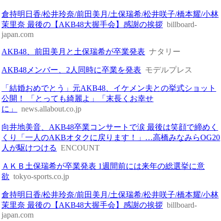
倉持明日香/松井玲奈/前田美月/土保瑞希/松井咲子/橋本耀/小林
茉里奈 最後の【AKB48大握手会】感謝の挨拶
billboard-
japan.com
AKB48、前田美月と土保瑞希が卒業発表
ナタリー
AKB48メンバー、2人同時に卒業を発表
モデルプレス
「結婚おめでとう」元AKB48、イケメン夫との挙式ショット
公開！ 「とっても綺麗よ︎」「末長くお幸せ
に」
news.allabout.co.jp
向井地美音、AKB48卒業コンサートで涙 最後は笑顔で締めく
くり「一人のAKBオタクに戻ります！」…高橋みなみらOG20
人が駆けつける
ENCOUNT
ＡＫＢ土保瑞希が卒業発表 1週間前には来年の総選挙に意
欲
tokyo-sports.co.jp
倉持明日香/松井玲奈/前田美月/土保瑞希/松井咲子/橋本耀/小林
茉里奈 最後の【AKB48大握手会】感謝の挨拶
billboard-
japan.com