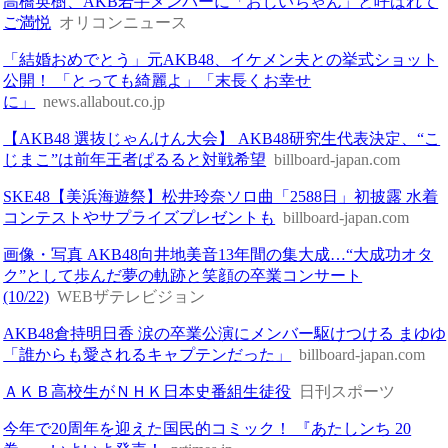
高橋英樹、AKB若手メンバーに「おじいちゃん」と呼ばれて
ご満悦
オリコンニュース
「結婚おめでとう」元AKB48、イケメン夫との挙式ショット
公開！ 「とっても綺麗よ︎」「末長くお幸せ
に」
news.allabout.co.jp
【AKB48 選抜じゃんけん大会】 AKB48研究生代表決定、“こ
じまこ”は前年王者ぱるると対戦希望
billboard-japan.com
SKE48【美浜海遊祭】松井玲奈ソロ曲「2588日」初披露 水着
コンテストやサプライズプレゼントも
billboard-japan.com
画像・写真 AKB48向井地美音13年間の集大成…“大成功オタ
ク”として歩んだ夢の軌跡と笑顔の卒業コンサート
(10/22)
WEBザテレビジョン
AKB48倉持明日香 涙の卒業公演にメンバー駆けつける まゆゆ
「誰からも愛されるキャプテンだった」
billboard-japan.com
ＡＫＢ高校生がＮＨＫ日本史番組生徒役
日刊スポーツ
今年で20周年を迎えた国民的コミック！ 『あたしンち 20