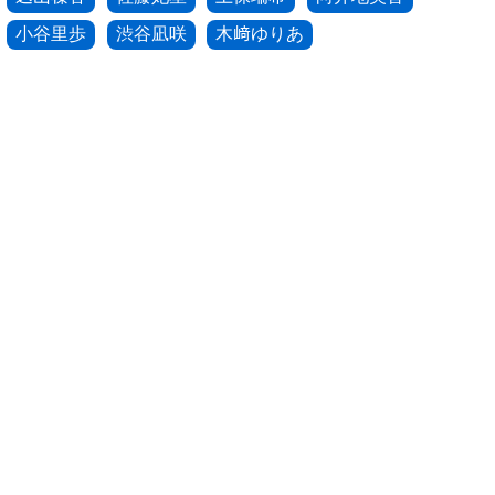
小谷里歩
渋谷凪咲
木﨑ゆりあ