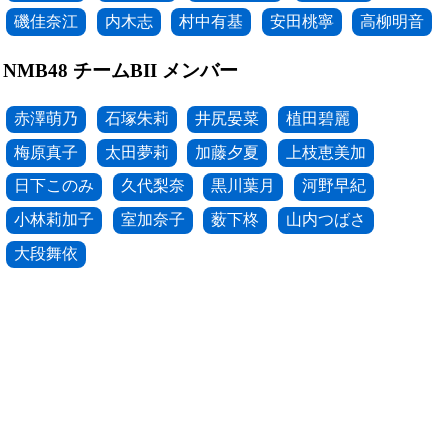
磯佳奈江
内木志
村中有基
安田桃寧
高柳明音
NMB48 チームBII メンバー
赤澤萌乃
石塚朱莉
井尻晏菜
植田碧麗
梅原真子
太田夢莉
加藤夕夏
上枝恵美加
日下このみ
久代梨奈
黒川葉月
河野早紀
小林莉加子
室加奈子
薮下柊
山内つばさ
大段舞依