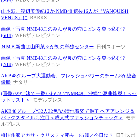
山本彩、渡辺美優紀ほか NMB48 選抜16人が『VANQUISH
VENUS』に
BARKS
画像・写真 NMB48このみんが鼻の穴にビンを突っ込む!?
(6/14)
WEBザテレビジョン
ＮＭＢ新曲は山田菜々が初の単独センター
日刊スポーツ
画像・写真 NMB48このみんが鼻の穴にビンを突っ込む!?
(2/14)
WEBザテレビジョン
AKB48グループ大運動会、フレッシュパワーのチーム8が総合
優勝
ナタリー
(画像7/29) “渚で一番かわいい”NMB48、沖縄で夏曲炸裂！＜
ットリスト＞
モデルプレス
AKB48グループ“32人32色”の晴れ着姿で魅了 ヘアアレンジ＆
バックスタイルも注目＜成人式ファッションチェック＞
モデ
ルプレス
推理作家アガサ・クリスティ死去 85歳／今日は？
日刊スポ