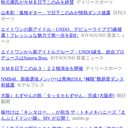
秋元康氏がＮＭＢ日下このみを絶賛
デイリースポーツ
山本彩「孤独ギター」で日下このみが情熱ダンス披露
日刊ス
ポーツ
エイトワンの新アイドル・UNDO、デビューライブで5曲披
露！フレッシュな魅力で第一歩を刻む
JOYSOUND 音楽ニュ
ース
エイトワンから新アイドルグループ・UNDO誕生、総合プロ
デュースはSugaya Bros.
JOYSOUND 音楽ニュース
ＮＭＢ日下このみ３・２２独演会を開催
デイリースポーツ
NMB48、新曲選抜メンバーは異例の9人 “極限”難易度ダンス
初披露
モデルプレス
大阪）もずやんの歌「タッタカもずやん」完成 [大阪府]
朝日
新聞
振付けは「キンタロー。」が担当 ザ・トキメキハニーズ『ま
んぷくドドンパ娘』 MV が公開！
utabito.jp