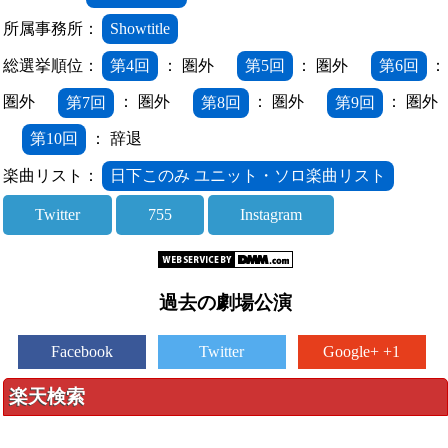
所属事務所：
Showtitle
総選挙順位：
第4回
： 圏外
第5回
： 圏外
第6回
：
圏外
第7回
： 圏外
第8回
： 圏外
第9回
： 圏外
第10回
： 辞退
楽曲リスト：
日下このみ ユニット・ソロ楽曲リスト
Twitter
755
Instagram
過去の劇場公演
Facebook
Twitter
Google+ +1
楽天検索