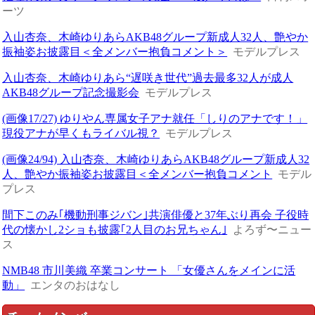
ーツ
入山杏奈、木崎ゆりあらAKB48グループ新成人32人、艶やか
振袖姿お披露目＜全メンバー抱負コメント＞
モデルプレス
入山杏奈、木崎ゆりあら“遅咲き世代”過去最多32人が成人
AKB48グループ記念撮影会
モデルプレス
(画像17/27) ゆりやん専属女子アナ就任「しりのアナです！」
現役アナが早くもライバル視？
モデルプレス
(画像24/94) 入山杏奈、木崎ゆりあらAKB48グループ新成人32
人、艶やか振袖姿お披露目＜全メンバー抱負コメント
モデル
プレス
間下このみ｢機動刑事ジバン｣共演俳優と37年ぶり再会 子役時
代の懐かし2ショも披露｢2人目のお兄ちゃん｣
よろず〜ニュー
ス
NMB48 市川美織 卒業コンサート 「女優さんをメインに活
動」
エンタのおはなし