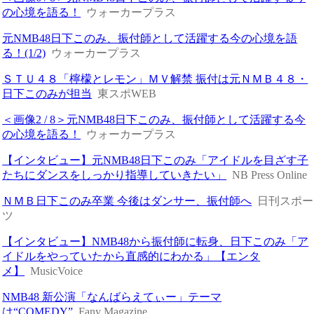
の心境を語る！
ウォーカープラス
元NMB48日下このみ、振付師として活躍する今の心境を語
る！(1/2)
ウォーカープラス
ＳＴＵ４８「檸檬とレモン」ＭＶ解禁 振付は元ＮＭＢ４８・
日下このみが担当
東スポWEB
＜画像2 / 8＞元NMB48日下このみ、振付師として活躍する今
の心境を語る！
ウォーカープラス
【インタビュー】元NMB48日下このみ「アイドルを目ざす子
たちにダンスをしっかり指導していきたい」
NB Press Online
ＮＭＢ日下このみ卒業 今後はダンサー、振付師へ
日刊スポー
ツ
【インタビュー】NMB48から振付師に転身、日下このみ「ア
イドルをやっていたから直感的にわかる」【エンタ
メ】
MusicVoice
NMB48 新公演「なんばらえてぃー」テーマ
は“COMEDY”
Fany Magazine