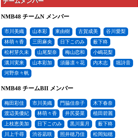
チームメンバー
NMB48 チームN メンバー
市川美織
山本彩
東由樹
古賀成美
谷川愛梨
林萌々香
三田麻央
日下このみ
薮下柊
松村芽久未
山尾梨奈
梅山恋和
小嶋花梨
溝川実来
山本彩加
須藤凛々花
内木志
堀詩音
河野奈々帆
NMB48 チームBII メンバー
梅田彩佳
市川美織
門脇佳奈子
木下春奈
渡辺美優紀
林萌々香
井尻晏菜
植田碧麗
上枝恵美加
日下このみ
黒川葉月
薮下柊
川上千尋
渋谷凪咲
照井穂乃佳
松岡知穂