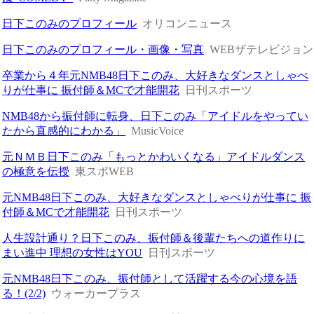
日下このみのプロフィール
オリコンニュース
日下このみのプロフィール・画像・写真
WEBザテレビジョン
卒業から４年元NMB48日下このみ、大好きなダンスとしゃべ
りが仕事に 振付師＆MCで才能開花
日刊スポーツ
NMB48から振付師に転身、日下このみ「アイドルをやってい
たから直感的にわかる」
MusicVoice
元ＮＭＢ日下このみ「もっとかわいくなる」アイドルダンス
の極意を伝授
東スポWEB
元NMB48日下このみ、大好きなダンスとしゃべりが仕事に 振
付師＆MCで才能開花
日刊スポーツ
人生設計通り？日下このみ、振付師＆後輩たちへの道作りに
まい進中 理想の女性はYOU
日刊スポーツ
元NMB48日下このみ、振付師として活躍する今の心境を語
る！(2/2)
ウォーカープラス