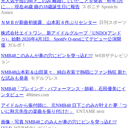
元人気子役の間下このみ 離婚していたことを発表「昨年3月
に…」現在46歳 娘の18歳誕生日に報告
スポニチ Sponichi
Annex
ＮＭＢが新曲初披露、山本彩４作ぶりセンター
日刊スポーツ
株式会社エイトワン、新アイドルグループ「UNDO(アンド
ゥ)」始動 2026年4月3日、Spotify O-nestにてデビュー公演開
催
ガルポ！
NMB48このみんが鼻の穴にビンを突っ込む!?
WEBザテレビ
ョン
NMB48山本彩＆山田菜々、純白衣装で熱唱にファン熱狂 新た
な試みも発表
モデルプレス
NMB48「プレイング・パフォーマンス・師範」石田優美にイ
ンタビュー
48times.com
アイドルから振付師に、元NMB48 日下このみが叶えた夢「つ
いに秋元先生の楽曲を振り付けた」
ENTAME next
画像・写真 NMB48このみんが鼻の穴にビンを突っ込む!?
(3/14)
WEBザテレビジョン