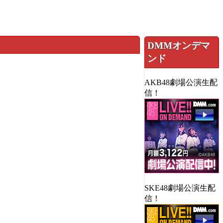
DMMオンデマ
ンド
AKB48劇場公演生配
信！
SKE48劇場公演生配
信！