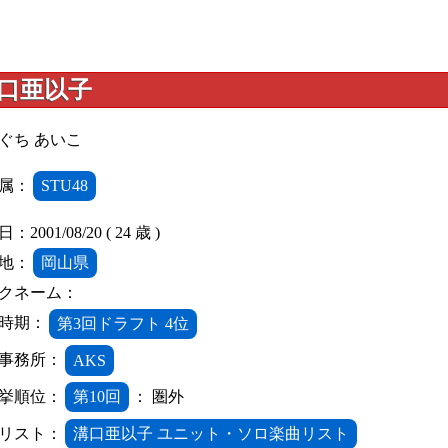
口亜以子
ぐち あいこ
属：
STU48
2001/08/20 ( 24 歳 )
地：
岡山県
クネーム：
時期：
第3回ドラフト 4位
事務所：
AKS
挙順位：
第10回
： 圏外
リスト：
溝口亜以子 ユニット・ソロ楽曲リスト