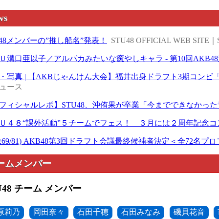
ws
U48メンバーの”推し船名”発表！
STU48 OFFICIAL WEB SITE｜
Ｕ溝口亜以子／アルパカみたいな癒やしキャラ - 第10回AKB48
・写真 | 【AKBじゃんけん大会】福井出身ドラフト3期コンビ「Fortu
ュース
フィシャルレポ】STU48、沖侑果が卒業「今までできなかっ
Ｕ４８“課外活動”５チームでフェス！ ３月には２周年記念コ
像69/81) AKB48第3回ドラフト会議最終候補者決定＜全72名プ
ームメンバー
U48 チーム メンバー
原莉乃
岡田奈々
石田千穂
石田みなみ
磯貝花音