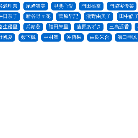
谷満理奈
尾﨑舞美
甲斐心愛
門田桃奈
門脇実優菜
井日奈子
新谷野々花
菅原早記
瀧野由美子
田中皓
路生優里
兵頭葵
福田朱里
藤原あずさ
三島遥香
野帆夏
薮下楓
中村舞
沖侑果
由良朱合
溝口亜以