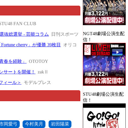
STU48 FAN CLUB
NGT48劇場公演生配
選抜総選挙 - 芸能コラム
日刊スポーツ
信！
ne cherry」が優勝 39枚目
オリコ
た青春を経験」
OTOTOY
ンサートを開催！
zakⅡ
ロフィール＞
モデルプレス
STU48劇場公演生配
信！
市岡愛弓
今村美月
岩田陽菜