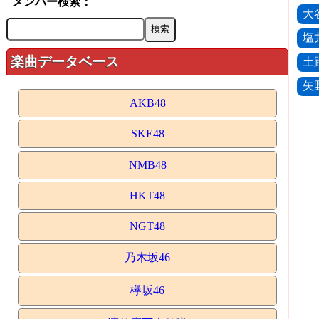
メンバー検索：
大
塩
楽曲データベース
土
矢
AKB48
SKE48
NMB48
HKT48
NGT48
乃木坂46
欅坂46