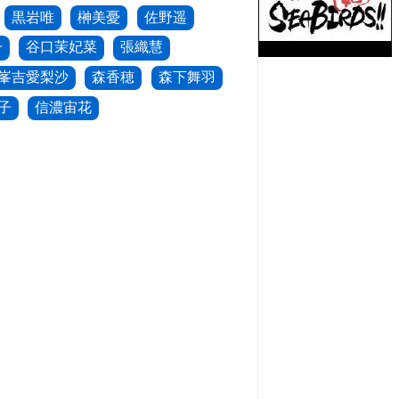
黒岩唯
榊美憂
佐野遥
子
谷口茉妃菜
張織慧
峯吉愛梨沙
森香穂
森下舞羽
子
信濃宙花