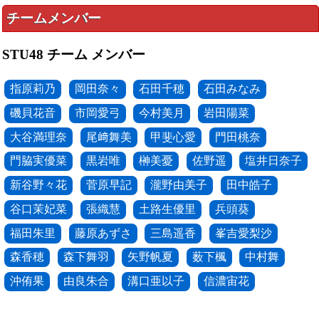
チームメンバー
STU48 チーム メンバー
指原莉乃
岡田奈々
石田千穂
石田みなみ
磯貝花音
市岡愛弓
今村美月
岩田陽菜
大谷満理奈
尾﨑舞美
甲斐心愛
門田桃奈
門脇実優菜
黒岩唯
榊美憂
佐野遥
塩井日奈子
新谷野々花
菅原早記
瀧野由美子
田中皓子
谷口茉妃菜
張織慧
土路生優里
兵頭葵
福田朱里
藤原あずさ
三島遥香
峯吉愛梨沙
森香穂
森下舞羽
矢野帆夏
薮下楓
中村舞
沖侑果
由良朱合
溝口亜以子
信濃宙花