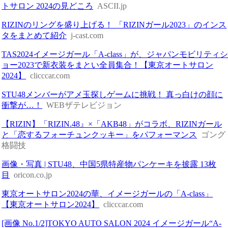
トサロン 2024の見どころ
ASCII.jp
RIZINのリングを盛り上げる！ 「RIZINガール2023」のインス
タをまとめて紹介
j-cast.com
TAS2024イメージガール「A-class」が、ジャパンモビリティ
ョー2023で新衣装をまとい全員集合！【東京オートサロン
2024】
clicccar.com
STU48メンバーがアメ玉探しゲームに挑戦！ 真っ白けの顔に
衝撃が…！
WEBザテレビジョン
【RIZIN】「RIZIN.48』×「AKB48」がコラボ、RIZINガール
と「恋するフォーチュンクッキー」をパフォーマンス
ゴング
格闘技
画像・写真 | STU48、中国5県特産物パンケーキを披露 13枚
目
oricon.co.jp
東京オートサロン2024の華、イメージガールの「A-class」
【東京オートサロン2024】
clicccar.com
[画像 No.1/2]TOKYO AUTO SALON 2024 イメージガール“A-