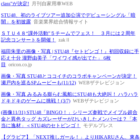
class”が決定!
月刊自家用車WEB
STU48、初のライブツアー追加公演でデビューシングル「暗
闇」を初披露
音楽業界総合情報サイト
ＳＴＵ４８“課外活動”５チームでフェス！ ３月には２周年
記念コンサートを開催！
zakⅡ
福田朱里の画像・写真 | STU48『セトビンゴ！』初回収録に手
応え十分 瀧野由美子「ワイワイ感が出てた」 6枚
目
oricon.co.jp
画像・写真 STU48とココイチのコラボキャンペーンが決定！
瀬戸内を巡るSPムービーも(11/12)
WEBザテレビジョン
画像・写真 みるみる膨らむ風船にSTU48も大絶叫！ ハラハラ
ドキドキのゲームに挑戦！(3/7)
WEBザテレビジョン
(画像11/31) STU48「BINGO！」シリーズ参戦でメイプル超合
金と異色タッグ カズレーザーがひいきしたメンバーは？「本
当に逸材」＜STU48のセトビンゴ！
モデルプレス
【グラビア】「NEXT推しガール！」よりHIKARUさん、東条