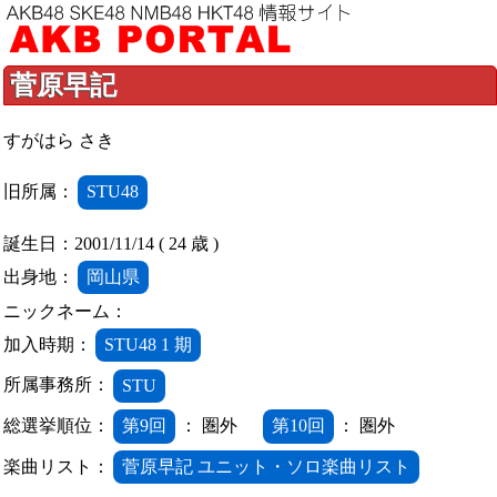
菅原早記
すがはら さき
旧所属：
STU48
誕生日：2001/11/14 ( 24 歳 )
出身地：
岡山県
ニックネーム：
加入時期：
STU48 1 期
所属事務所：
STU
総選挙順位：
第9回
： 圏外
第10回
： 圏外
楽曲リスト：
菅原早記 ユニット・ソロ楽曲リスト