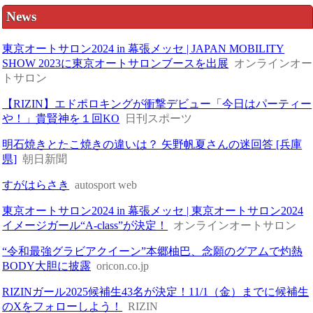
News
東京オートサロン2024 in 幕張メッセ | JAPAN MOBILITY
SHOW 2023に東京オートサロンブースを出展
オンラインオー
トサロン
【RIZIN】エドポロキングが衝撃デビュー「今日はパーティー
や！」貴賢神を１回KO
日刊スポーツ
明石焼きとたこ焼きの違いは？ 矢野帆夏さんの迷回答 [兵庫
県]
朝日新聞
すがはらさき
autosport web
東京オートサロン2024 in 幕張メッセ | 東京オートサロン2024
イメージガール“A-class”が決定！
オンラインオートサロン
“令和最強グラビアクイーン”本郷柚巴、念願のグアムで灼熱
BODY大胆に披露
oricon.co.jp
RIZINガール2025候補生43名が決定！11/1（金）までに候補生
のXをフォローしよう！
RIZIN