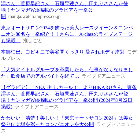
澪さん、菅原早記さん、石垣果蓮さん、田丸りささんが登
場！ヤンマガWeb掲載のグラビアを一挙公
開
manga.watch.impress.co.jp
東京オートサロン2024を飾った美人レースクイーン＆コンパ
ニオン88名を一挙紹介！！さらに、A-classのライブステージ
も掲載！
推しごと
本郷柚巴、白ビキニで美谷間くっきり 愛されボディ炸裂
モデ
ルプレス
「人気アイドルグループを卒業したら、仕事がなくなりまし
た」飲食店でのアルバイトを経て…
ライブドアニュース
【グラビア】「NEXT推しガール！」よりHIKARUさん、東条
澪さん、菅原早記さん、石垣果蓮さん、田丸りささんが登
場！ヤンマガWeb掲載のグラビアを一挙公開 (2024年8月22日
掲載)
ライブドアニュース
かわいい！清楚！美しい！「東京オートサロン2024」は美女
祭り!? 会場を彩ったコンパニオンを大公開
ライブドアニュー
ス