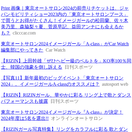
Print 画像｜東京オートサロン2024の前売りチケットは、ジャ
パンモビリティショー2023内の「東京オートサロンブース」
で買うとお得がたくさん！イメージガールの松田蘭、佐々木
美乃里、森脇梨々夏、菅原早記、益田アンナにも会えるか
も？
clicccar.com
東京オートサロン2024イメージガール「A-class」がCar Watch
編集部にやってきた
Car Watch
【RIZIN】上田幹雄「ぜひヘビー級のベルトを」KO率100％同
士、韓国の強豪を倒し訴える
日刊スポーツ
【写真11】新年最初のビッグイベント「東京オートサロン
2024」。イメージガールA-classのオススメは？
autosport web
【RIZIN】RIZINガール、華やかに彩る リング上で歌とダンス
パフォーマンスも披露
日刊スポーツ
東京オートサロン2024イメージガール『A-class』が決定！
2024年度は5名を選出!!
オンラインオートサロン
【RIZINガール写真特集】リングをカラフルに彩る 歌とダン