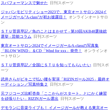
スパフォーマンスで魅せた
日刊スポーツ
ジャパンモビリティショー2023で、東京オートサロン2024イ
メージガール”A-class”が初お披露目！
オンラインオートサロ
ン
ＳＴＵ菅原早記／魚のことはまかせて - 第10回AKB48選抜総
選挙 - 芸能コラム
日刊スポーツ
東京オートサロン2024でイメージガールA-classの写真集
「BLOW WIND」＆CD「Wind for xxx」発売！
オンラインオ
ートサロン
ＳＴＵ菅原早記／全国にＳＴＵを知ってもらいたい
日刊スポ
ーツ
武井さらがビキニで払い腰を実演「RIZINガール2025」最終オ
ーディション／写真特集２
日刊スポーツ
元フジコーズ出町杏奈「ここからがスタート。とにかく練習
を頑張りたい」RIZINガール選出
日刊スポーツ
デモランに音楽ライブも！ イメージガールが教える東京オー