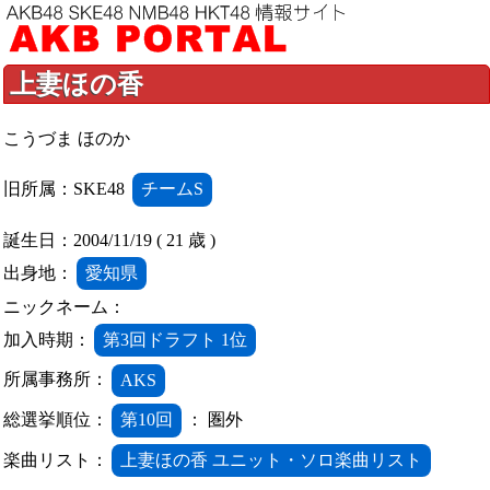
上妻ほの香
こうづま ほのか
旧所属：SKE48
チームS
誕生日：2004/11/19 ( 21 歳 )
出身地：
愛知県
ニックネーム：
加入時期：
第3回ドラフト 1位
所属事務所：
AKS
総選挙順位：
第10回
： 圏外
楽曲リスト：
上妻ほの香 ユニット・ソロ楽曲リスト