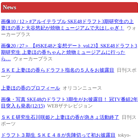
News
画像10 / 12＞#アルイテラブル SKE48ドラフト3期研究生の上
妻ほの香と大谷悠妃が焼物ミュージアムで大はしゃぎ！
ウォ
ーカープラス
画像20 / 27＞ 【#SKE48と妄想デート vol.23】SKE48ドラフト3
期研究生 上妻ほの香ちゃんと焼物ミュージアムに行った
ら…
ウォーカープラス
ＳＫＥ上妻ほの香らドラフト指名の５人をお披露目
日刊スポ
ーツ
上妻ほの香のプロフィール
オリコンニュース
画像・写真 SKE48のドラフト3期生がお披露目！ 冠TV番組2
目突入も発表(12/15)
WEBザテレビジョン
ＳＫＥ研究生石川咲姫と上妻ほの香が急きょ活動終了
日刊ス
ポーツ
ドラフト３期生 ＳＫＥ４８が先陣切って初お披露目
tokyo-