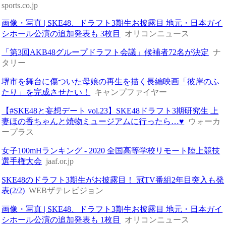
sports.co.jp
画像・写真 | SKE48、ドラフト3期生お披露目 地元・日本ガイ
シホール公演の追加発表も 3枚目
オリコンニュース
「第3回AKB48グループドラフト会議」候補者72名が決定
ナ
タリー
堺市を舞台に傷ついた母娘の再生を描く長編映画「彼岸のふ
たり」を完成させたい！
キャンプファイヤー
【#SKE48と妄想デート vol.23】SKE48ドラフト3期研究生 上
妻ほの香ちゃんと焼物ミュージアムに行ったら…♥
ウォーカ
ープラス
女子100mHランキング - 2020 全国高等学校リモート陸上競技
選手権大会
jaaf.or.jp
SKE48のドラフト3期生がお披露目！ 冠TV番組2年目突入も発
表(2/2)
WEBザテレビジョン
画像・写真 | SKE48、ドラフト3期生お披露目 地元・日本ガイ
シホール公演の追加発表も 1枚目
オリコンニュース