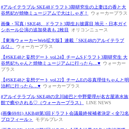
#アルイテラブル SKE48ドラフト3期研究生の上妻ほの香と大
谷悠妃が焼物ミュージアムで大はしゃぎ！
ウォーカープラス
画像・写真 | SKE48、ドラフト3期生お披露目 地元・日本ガイ
シホール公演の追加発表も 2枚目
オリコンニュース
【東海ウォーカーWeb拡大版】連載「SKE48のアルイテラブ
ル!2」
ウォーカープラス
【#SKE48と妄想デート vol.24】チームSドラフト3期研究生 大
谷悠妃ちゃんと焼物ミュージアムに行ったら…♥
ウォーカー
プラス
【#SKE48と妄想デート vol.22】チームEの谷真理佳ちゃんと
治村に行ったら…♥
ウォーカープラス
#アルイテラブル SKE48の北川綾巴と中野愛理が名古屋港水族
館で癒やされる♡（ウォーカープラス）
LINE NEWS
(画像69/81) AKB48第3回ドラフト会議最終候補者決定＜全72
プロフィール＞
モデルプレス