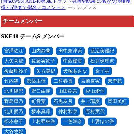
(画像69/95) AKB48第3回ドラフト会議全結果 55名が交渉権獲
得＜6巡まで指名／コメント＞
モデルプレス
チームメンバー
SKE48 チームS メンバー
宮澤佐江
山内鈴蘭
田中奈津美
渡辺美優紀
大矢真那
佐藤実絵子
中西優香
松井珠理奈
後藤理沙子
矢方美紀
犬塚あさな
金子栞
竹内舞
都築里佳
二村春香
宮前杏実
東李苑
北川綾巴
野口由芽
山田樹奈
杉山愛佳
野島樺乃
町音葉
石黒友月
井上瑠夏
岡田美紅
北川愛乃
坂本真凛
仲村和泉
野村実代
松本慈子
上村亜柚香
一色嶺奈
上妻ほの香
大谷悠妃