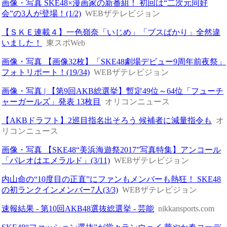
画像・写真 SKE48×漫画家の新番組！ 初回は“二次元同好
会”の3人が登場！(1/2)
WEBザテレビジョン
【ＳＫＥ連載４】一色嶺奈「いじめ」「ブスばかり」全然違
いました！
東スポWeb
画像・写真 【画像32枚】「SKE48劇場デビュー9周年前夜祭」
フォトリポート！(19/34)
WEBザテレビジョン
画像・写真 | 【第9回AKB総選挙】暫定49位～64位「フューチ
ャーガールズ」発表 13枚目
オリコンニュース
【AKBドラフト】2巡目指名出そろう 候補者に減量指令も
オ
リコンニュース
画像・写真 【SKE48“美浜海遊祭2017”写真特集】アンコール
「パレオはエメラルド」(3/11)
WEBザテレビジョン
内山命の“10度目の正直”にファンもメンバーも熱狂！ SKE48
の初ランクインメンバー7人(3/3)
WEBザテレビジョン
速報結果 - 第10回AKB48選抜総選挙 - 芸能
nikkansports.com