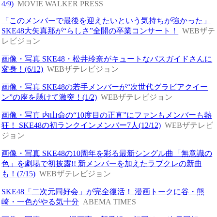
4/9)
MOVIE WALKER PRESS
「このメンバーで最後を迎えたいという気持ちが強かった」
SKE48大矢真那が“らしさ”全開の卒業コンサート！
WEBザテ
レビジョン
画像・写真 SKE48・松井玲奈がキュートなバスガイドさんに
変身！(6/12)
WEBザテレビジョン
画像・写真 SKE48の若手メンバーが“次世代グラビアクイー
ン”の座を懸けて激突！(1/2)
WEBザテレビジョン
画像・写真 内山命の“10度目の正直”にファンもメンバーも熱
狂！ SKE48の初ランクインメンバー7人(12/12)
WEBザテレビ
ジョン
画像・写真 SKE48の10周年を彩る最新シングル曲「無意識の
色」を劇場で初披露!! 新メンバーを加えたラブクレの新曲
も！(7/15)
WEBザテレビジョン
SKE48「二次元同好会」が完全復活！ 漫画トークに谷・熊
崎・一色がやる気十分
ABEMA TIMES