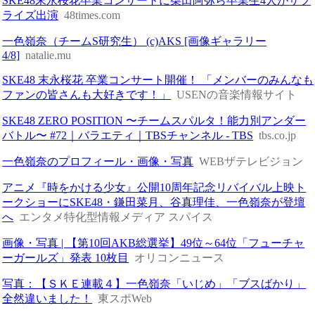
SKE48末永桜花卒業コンサートに柴田阿弥ら卒業生4人がサプ
ライズ出演
48times.com
一色嶺奈（チームS研究生） (c)AKS [画像ギャラリー
4/8]
natalie.mu
SKE48 末永桜花 卒業コンサート開催！ 「メンバーのみんなも
ファンの皆さんも大好きです！」
USENの音楽情報サイト
SKE48 ZERO POSITION 〜チームスパルタ！能力別アンダー
バトル〜 #72｜バラエティ｜TBSチャンネル - TBS
tbs.co.jp
一色嶺奈のプロフィール・画像・写真
WEBザテレビジョン
アニメ『時をかける少女』公開10周年記念リバイバル上映ト
ークショーにSKE48・鎌田菜月、谷真理佳、一色嶺奈が登壇
へ
エンタメ特化型情報メディア スパイス
画像・写真 | 【第10回AKB総選挙】49位～64位「フューチャ
ーガールズ」発表 10枚目
オリコンニュース
写真：【ＳＫＥ連載４】一色嶺奈「いじめ」「ブスばかり」
全然違いました！
東スポWeb