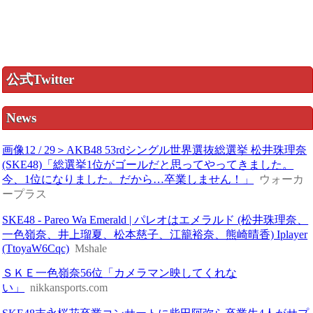
公式Twitter
News
画像12 / 29＞AKB48 53rdシングル世界選抜総選挙 松井珠理奈
(SKE48)「総選挙1位がゴールだと思ってやってきました。
今、1位になりました。だから…卒業しません！」
ウォーカ
ープラス
SKE48 - Pareo Wa Emerald | パレオはエメラルド (松井珠理奈、
一色嶺奈、井上瑠夏、松本慈子、江籠裕奈、熊崎晴香) Iplayer
(TtoyaW6Cqc)
Mshale
ＳＫＥ一色嶺奈56位「カメラマン映してくれな
い」
nikkansports.com