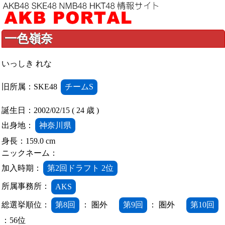
一色嶺奈
いっしき れな
旧所属：SKE48
チームS
誕生日：2002/02/15 ( 24 歳 )
出身地：
神奈川県
身長：159.0 cm
ニックネーム：
加入時期：
第2回ドラフト 2位
所属事務所：
AKS
総選挙順位：
第8回
： 圏外
第9回
： 圏外
第10回
：56位