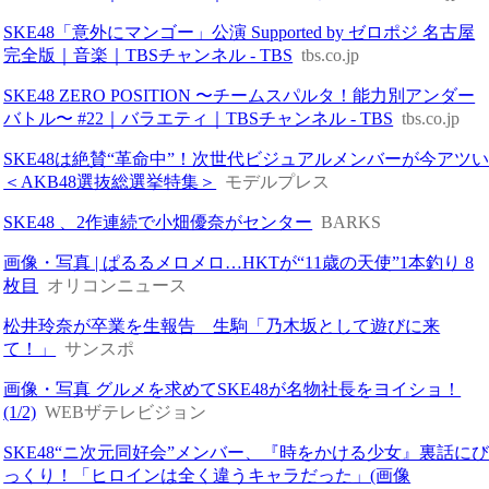
SKE48「意外にマンゴー」公演 Supported by ゼロポジ 名古屋
完全版｜音楽｜TBSチャンネル - TBS
tbs.co.jp
SKE48 ZERO POSITION 〜チームスパルタ！能力別アンダー
バトル〜 #22｜バラエティ｜TBSチャンネル - TBS
tbs.co.jp
SKE48は絶賛“革命中”！次世代ビジュアルメンバーが今アツ
＜AKB48選抜総選挙特集＞
モデルプレス
SKE48 、2作連続で小畑優奈がセンター
BARKS
画像・写真 | ぱるるメロメロ…HKTが“11歳の天使”1本釣り 8
枚目
オリコンニュース
松井玲奈が卒業を生報告 生駒「乃木坂として遊びに来
て！」
サンスポ
画像・写真 グルメを求めてSKE48が名物社長をヨイショ！
(1/2)
WEBザテレビジョン
SKE48“ニ次元同好会”メンバー、『時をかける少女』裏話に
っくり！「ヒロインは全く違うキャラだった」(画像