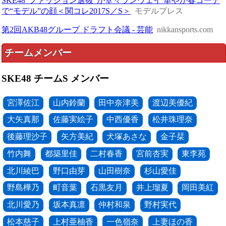
SKE48“ファッション選抜”が堂々ランウェイ 華やか春コーデ
で“モデル”の顔＜関コレ2017S／S＞
モデルプレス
第2回AKB48グループ ドラフト会議 - 芸能
nikkansports.com
チームメンバー
SKE48 チームS メンバー
宮澤佐江
山内鈴蘭
田中奈津美
渡辺美優紀
大矢真那
佐藤実絵子
中西優香
松井珠理奈
後藤理沙子
矢方美紀
犬塚あさな
金子栞
竹内舞
都築里佳
二村春香
宮前杏実
東李苑
北川綾巴
野口由芽
山田樹奈
杉山愛佳
野島樺乃
町音葉
石黒友月
井上瑠夏
岡田美紅
北川愛乃
坂本真凛
仲村和泉
野村実代
松本慈子
上村亜柚香
一色嶺奈
上妻ほの香