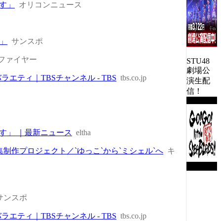
す」
オリコンニュース
」
サンスポ
ファイヤー
STU48
劇場公
バラエティ｜TBSチャンネル - TBS
tbs.co.jp
演生配
信！
す」 ｜最新ニュース
eltha
真集制作プロジェクト／`ゆっこ`から`ミシェル`へ
キ
サンスポ
バラエティ｜TBSチャンネル - TBS
tbs.co.jp