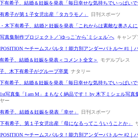
・木下有希子、結婚＆妊娠を発表「毎日幸せな気持ちでいっぱいで
有希子が第１子女児出産「タカラモノ」
日刊スポーツ
・木下有希子、結婚と妊娠を発表「これからは素敵な奥さんに
写真集制作プロジェクト／`ゆっこ`から`ミシェル`へ
キャンプ
ERO POSITION 〜チームスパルタ！能力別アンダーバトル〜 #1｜
木下有希子、結婚＆妊娠を発表＜コメント全文＞
モデルプレス
藤智子、木下有希子がグループ卒業
ナタリー
・木下有希子、結婚＆妊娠を発表「毎日幸せな気持ちでいっぱいで
st写真集「I am M」まもなく納品です！ by 木下ミシェル写
ヤー
有希子、結婚＆妊娠を発表「幸せ」
日刊スポーツ
下有希子、第１子女児出産「母になるってこういうことか」
ERO POSITION 〜チームスパルタ！能力別アンダーバトル〜 #2｜