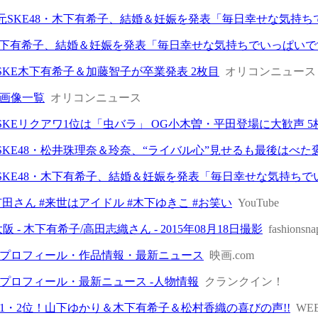
| 元SKE48・木下有希子、結婚＆妊娠を発表「毎日幸せな気持ち
・木下有希子、結婚＆妊娠を発表「毎日幸せな気持ちでいっぱいで
 SKE木下有希子＆加藤智子が卒業発表 2枚目
オリコンニュース
画像一覧
オリコンニュース
 SKEリクアワ1位は「虫バラ」 OG小木曽・平田登場に大歓声 5
 SKE48・松井珠理奈＆玲奈、“ライバル心”見せるも最後はべた褒
 元SKE48・木下有希子、結婚＆妊娠を発表「毎日幸せな気持ち
有田さん #来世はアイドル #木下ゆきこ #お笑い
YouTube
yle - 大阪 - 木下有希子/高田志織さん - 2015年08月18日撮影
fashionsn
プロフィール・作品情報・最新ニュース
映画.com
プロフィール・最新ニュース -人物情報
クランクイン！
1・2位！山下ゆかり＆木下有希子＆松村香織の喜びの声!!
WE