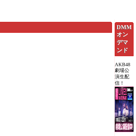
DMM
オン
デマ
ンド
AKB48
劇場公
演生配
信！