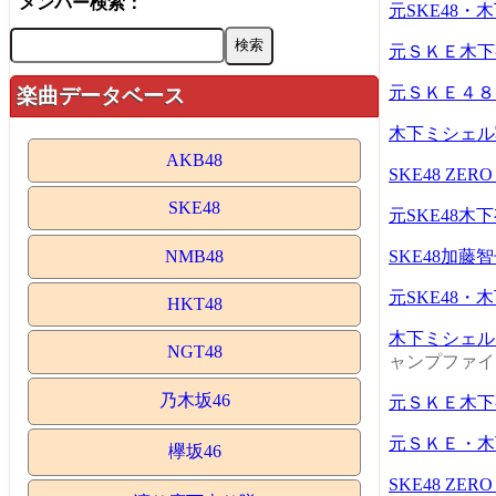
メンバー検索：
元SKE48
元ＳＫＥ木下
元ＳＫＥ４８
楽曲データベース
木下ミシェル
AKB48
SKE48 Z
SKE48
元SKE48
NMB48
SKE48加
元SKE48
HKT48
木下ミシェル1
NGT48
ャンプファイ
乃木坂46
元ＳＫＥ木下
元ＳＫＥ・木
欅坂46
SKE48 Z