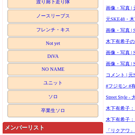
渡り廊下走り隊
画像・写真 
ノースリーブス
元SKE48
フレンチ・キス
画像・写真 |
木下有希子の
Not yet
画像・写真 |
DiVA
画像・写真 |
NO NAME
コメント |
ユニット
#フジモン #
ソロ
Street St
木下有希子：
卒業生ソロ
木下有希子：
メンバーリスト
「リクアワ」