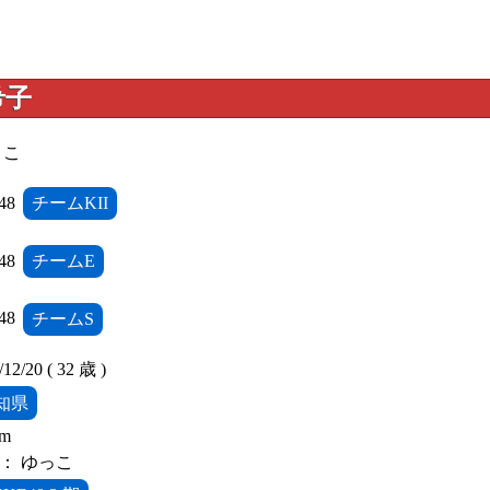
希子
きこ
48
チームKII
48
チームE
48
チームS
/20 ( 32 歳 )
知県
cm
： ゆっこ