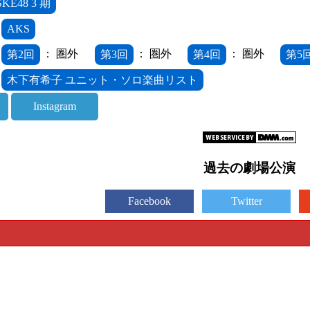
SKE48 3 期
AKS
第2回
： 圏外
第3回
： 圏外
第4回
： 圏外
第5
木下有希子 ユニット・ソロ楽曲リスト
Instagram
過去の劇場公演
Facebook
Twitter