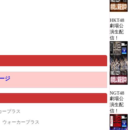
HKT48
劇場公
演生配
信！
ページ
NGT48
劇場公
演生配
信！
カープラス
ウォーカープラス