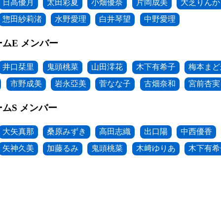
日高優月
太田彩夏
小畑優奈
片岡成美
大芝りんか
惣田紗莉渚
水野愛理
白井琴望
中野愛理
チームE メンバー
井口栞里
鬼頭桃菜
山田澪花
木下有希子
梅本まど
市野成美
岩永亞美
菅なな子
古畑奈和
宮前杏実
チームS メンバー
大矢真那
桑原みずき
高田志織
出口陽
中西優香
矢神久美
加藤るみ
鬼頭桃菜
木﨑ゆりあ
木下有希