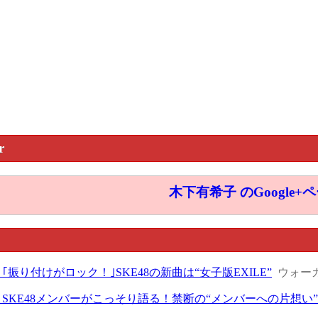
r
木下有希子 のGoogle+
2＞｢振り付けがロック！｣SKE48の新曲は“女子版EXILE”
ウォー
10＞SKE48メンバーがこっそり語る！禁断の“メンバーへの片想い”