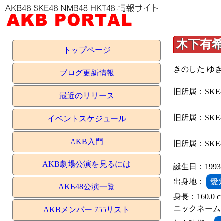
木下有
トップページ
きのした ゆ
ブログ更新情報
旧所属：SKE
最近のリリース
旧所属：SKE
イベントスケジュール
AKB入門
旧所属：SKE
AKB劇場公演を見るには
誕生日：1993/12
出身地：
愛
AKB48公演一覧
身長：160.0 
ニックネーム
AKBメンバー 755リスト