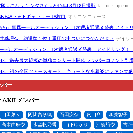
le - 大阪 - キムラ ケンタさん - 2015年08月18日撮影
fashionsnap.com
 SKE48フォトギャラリー 18枚目
オリコンニュース
) 「ViVi」専属モデルオーディション、1次選考通過者発表 アイ
井珠理奈、総選挙１位！重圧の中ついにつかんだ頂点
デイリ
専属モデルオーディション、1次選考通過者発表 アイドリング！！
 SKE48、過去最大規模の単独コンサート開催 メンバーコメント到
 SKE48、初の全国ツアースタート！キュートな水着姿にファン大
ンバー
ームKII メンバー
山田菜々
阿比留李帆
石田安奈
内山命
加藤智子
高木由麻奈
水埜帆乃香
山下ゆかり
江籠裕奈
古畑