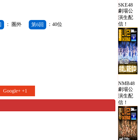
SKE48
劇場公
演生配
信！
回
： 圏外
第6回
：40位
NMB48
劇場公
Google+ +1
演生配
信！