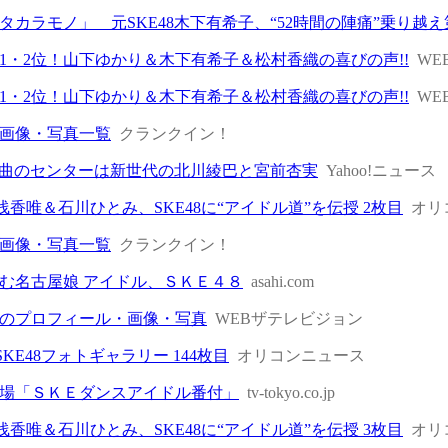
カラモノ」 元SKE48木下有希子、“52時間の陣痛”乗り越え第
1・2位！山下ゆかり＆木下有希子＆松村香織の喜びの声!!
WE
1・2位！山下ゆかり＆木下有希子＆松村香織の喜びの声!!
WE
画像・写真一覧
クランクイン！
」新曲のセンターは新世代の北川綾巴と宮前杏実
Yahoo!ニュース
 浅香唯＆石川ひとみ、SKE48に“アイドル道”を伝授 2枚目
オリ
画像・写真一覧
クランクイン！
む名古屋娘 アイドル、ＳＫＥ４８
asahi.com
のプロフィール・画像・写真
WEBザテレビジョン
SKE48フォトギャラリー 144枚目
オリコンニュース
場「ＳＫＥダンスアイドル番付」
tv-tokyo.co.jp
 浅香唯＆石川ひとみ、SKE48に“アイドル道”を伝授 3枚目
オリ