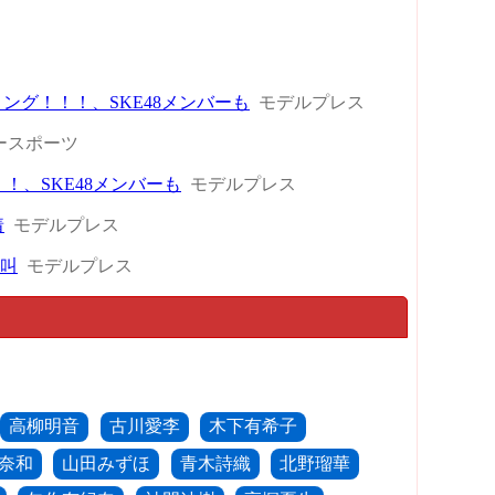
ドリング！！！、SKE48メンバーも
モデルプレス
ースポーツ
！、SKE48メンバーも
モデルプレス
着
モデルプレス
絶叫
モデルプレス
高柳明音
古川愛李
木下有希子
奈和
山田みずほ
青木詩織
北野瑠華