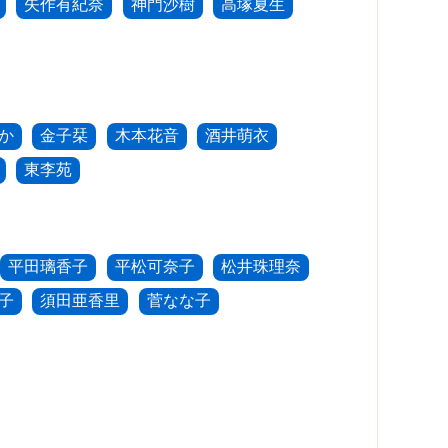
矢作有紀奈
神門沙樹
高塚夏生
か
金子栞
木本花音
酒井萌衣
東李苑
平田璃香子
平松可奈子
松井珠理奈
子
須田亜香里
菅なな子