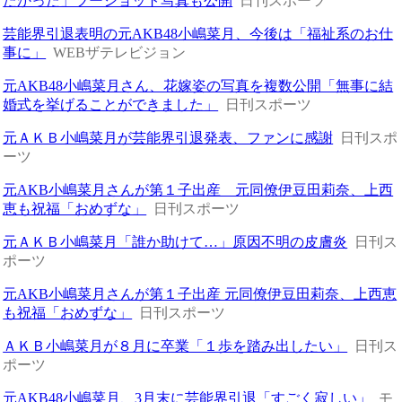
たかった」ツーショット写真も公開
日刊スポーツ
芸能界引退表明の元AKB48小嶋菜月、今後は「福祉系のお仕
事に」
WEBザテレビジョン
元AKB48小嶋菜月さん、花嫁姿の写真を複数公開「無事に結
婚式を挙げることができました」
日刊スポーツ
元ＡＫＢ小嶋菜月が芸能界引退発表、ファンに感謝
日刊スポ
ーツ
元AKB小嶋菜月さんが第１子出産 元同僚伊豆田莉奈、上西
恵も祝福「おめずな」
日刊スポーツ
元ＡＫＢ小嶋菜月「誰か助けて…」原因不明の皮膚炎
日刊ス
ポーツ
元AKB小嶋菜月さんが第１子出産 元同僚伊豆田莉奈、上西恵
も祝福「おめずな」
日刊スポーツ
ＡＫＢ小嶋菜月が８月に卒業「１歩を踏み出したい」
日刊ス
ポーツ
元AKB48小嶋菜月、3月末に芸能界引退「すごく寂しい」
モ