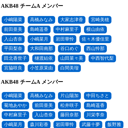
AKB48 チームA メンバー
小嶋陽菜
高橋みなみ
大家志津香
宮崎美穂
前田亜美
島崎遥香
中村麻里子
横山由依
入山杏奈
小嶋菜月
岩田華怜
佐々木優佳里
平田梨奈
大和田南那
谷口めぐ
西山怜那
田北香世子
樋渡結依
山田菜々美
中西智代梨
宮脇咲良
小笠原茉由
白間美瑠
AKB48 チームA メンバー
小嶋陽菜
高橋みなみ
片山陽加
中田ちさと
菊地あやか
前田亜美
松井咲子
島崎遥香
中村麻里子
入山杏奈
藤田奈那
川栄李奈
小嶋菜月
森川彩香
岩田華怜
武藤十夢
飯野雅