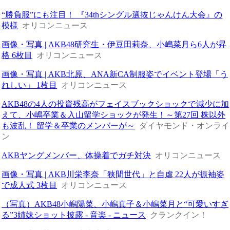
“勝負服”にも注目！ 『34thシングル選抜じゃんけん大会』の
模様
オリコンニュース
画像・写真 | AKB48研究生・伊豆田莉奈、小嶋菜月ら6人が昇
格 6枚目
オリコンニュース
画像・写真 | AKB北原、ANA新CA制服姿でイベント登場「う
れしい」 1枚目
オリコンニュース
AKB48の4人の投資残高がフェイスブックショックで減少に加
えて、小嶋卒業＆入山留学ショックが発生！～第27回 株以外
も波乱！ 留学＆卒業のメンバーが～
ダイヤモンド・オンライ
ン
AKBヤングメンバー、体操着でガチ対決
オリコンニュース
画像・写真 | AKB川栄李奈「狭間世代」と自虐 22人が振袖姿
で成人式 3枚目
オリコンニュース
（写真）AKB48小嶋陽菜、小嶋真子＆小嶋菜月と“可愛いすぎ
る”3姉妹ショット披露 - 音楽 - ニュース
クランクイン！