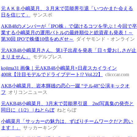
元ＡＫＢ小嶋菜月、３月末で芸能界引退「いつかまた会える
日を信じて」
サンスポ
AKB48のメンバーが「IPO株」で儲けるコツを学ぶ！今回で
業する小嶋菜月の運用バトルの最終順位と総資産も発表！～
第30回 IPOで株価10倍をめざせ～
ダイヤモンド・オンライン
元AKB48小嶋菜月さん、第1子出産を発表「日々愛おしさが止
まりません」
モデルプレス
kojima31 画像｜元AKB48小嶋菜月×日産スカイライン
400R【注目モデルでドライブデート!? Vol.22】
clicccar.com
AKB小嶋菜月、岩本輝雄の恋心一蹴 “テル48”公演キックオ
フ
オリコンニュース
元AKB48小嶋菜月、3月末で芸能界引退 2nd写真集の発売と
同日に（1/2） | ねとらぼ
ねとらぼ
小嶋菜月「サッカーの魅力は、ずばりチームワークだと思い
ます！」
サッカーキング