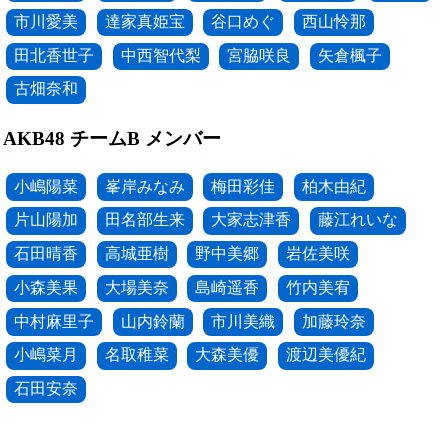
市川愛美
達家真姫宝
谷口めぐ
西山怜那
田北香世子
中西智代梨
宮脇咲良
矢倉楓子
古畑奈和
AKB48 チームB メンバー
小嶋陽菜
峯岸みなみ
梅田彩佳
柏木由紀
片山陽加
田名部生来
大家志津香
藤江れいな
石田晴香
高城亜樹
野中美郷
岩佐美咲
小森美果
大場美奈
島崎遥香
竹内美宥
中村麻里子
山内鈴蘭
市川美織
加藤玲奈
小嶋菜月
名取稚菜
大森美優
渡辺美優紀
石田安奈