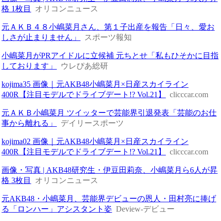
格 1枚目
オリコンニュース
元ＡＫＢ４８小嶋菜月さん、第１子出産を報告「日々、愛お
しさが止まりません」
スポーツ報知
小嶋菜月がPRアイドルに立候補 元ちとせ「私もひそかに目指
しております」
ウレぴあ総研
kojima35 画像｜元AKB48小嶋菜月×日産スカイライン
400R【注目モデルでドライブデート!? Vol.21】
clicccar.com
元ＡＫＢ小嶋菜月 ツイッターで芸能界引退発表「芸能のお仕
事から離れる」
デイリースポーツ
kojima02 画像｜元AKB48小嶋菜月×日産スカイライン
400R【注目モデルでドライブデート!? Vol.21】
clicccar.com
画像・写真 | AKB48研究生・伊豆田莉奈、小嶋菜月ら6人が昇
格 3枚目
オリコンニュース
元AKB48・小嶋菜月、芸能界デビューの恩人・田村亮に捧げ
る「ロンハー」アシスタント姿
Deview-デビュー