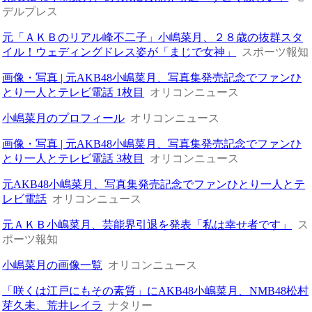
デルプレス
元「ＡＫＢのリアル峰不二子」小嶋菜月、２８歳の抜群スタ
イル！ウェディングドレス姿が「まじで女神」
スポーツ報知
画像・写真 | 元AKB48小嶋菜月、写真集発売記念でファンひ
とり一人とテレビ電話 1枚目
オリコンニュース
小嶋菜月のプロフィール
オリコンニュース
画像・写真 | 元AKB48小嶋菜月、写真集発売記念でファンひ
とり一人とテレビ電話 3枚目
オリコンニュース
元AKB48小嶋菜月、写真集発売記念でファンひとり一人とテ
レビ電話
オリコンニュース
元ＡＫＢ小嶋菜月、芸能界引退を発表「私は幸せ者です」
ス
ポーツ報知
小嶋菜月の画像一覧
オリコンニュース
「咲くは江戸にもその素質」にAKB48小嶋菜月、NMB48松村
芽久未、荒井レイラ
ナタリー