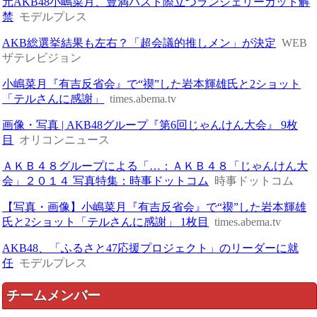
元AKB48小嶋菜月、豊満バスト際立つランジェリーカット解
禁
モデルプレス
AKB総選挙結果も左右？「超会議的推しメン」が決定
WEB
ザテレビジョン
小嶋菜月『有吉反省会』で“禊”した岩本輝雄氏と2ショット
「テルさんに感謝」
times.abema.tv
画像・写真 | AKB48グループ『第6回じゃんけん大会』 9枚
目
オリコンニュース
ＡＫＢ４８グループによる「…：ＡＫＢ４８「じゃんけん大
会」２０１４ 写真特集：時事ドットコム
時事ドットコム
【写真・画像】小嶋菜月『有吉反省会』で“禊”した岩本輝雄
氏と2ショット「テルさんに感謝」 1枚目
times.abema.tv
AKB48、「ふるさと47応援プロジェクト」のリーダーに就
任
モデルプレス
チームメンバー