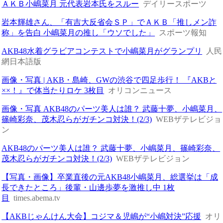
ＡＫＢ小嶋菜月 元代表岩本氏をスルー
デイリースポーツ
岩本輝雄さん、「有吉大反省会ＳＰ」でＡＫＢ「推しメン詐
称」を告白 小嶋菜月の推し「ウソでした」
スポーツ報知
AKB48水着グラビアコンテストで小嶋菜月がグランプリ
人民
網日本語版
画像・写真 | AKB・島崎、GWの渋谷で四足歩行！ 『AKBと
××！』で体当たりロケ 3枚目
オリコンニュース
画像・写真 AKB48のパーツ美人は誰？ 武藤十夢、小嶋菜月、
篠崎彩奈、茂木忍らがガチンコ対決！(2/3)
WEBザテレビジョ
ン
AKB48のパーツ美人は誰？ 武藤十夢、小嶋菜月、篠崎彩奈、
茂木忍らがガチンコ対決！(2/3)
WEBザテレビジョン
【写真・画像】卒業直後の元AKB48小嶋菜月、総選挙は「成
長できたところ」後輩・山邊歩夢を激推し中 1枚
目
times.abema.tv
【AKBじゃんけん大会】コジマ＆児嶋が“小嶋対決”応援
オリ