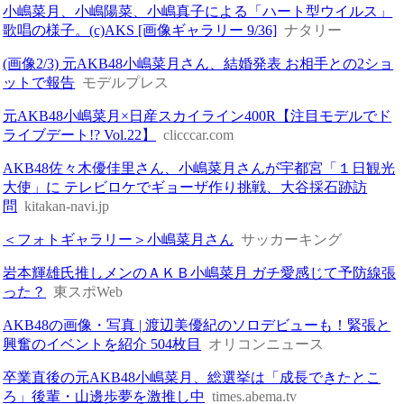
小嶋菜月、小嶋陽菜、小嶋真子による「ハート型ウイルス」
歌唱の様子。(c)AKS [画像ギャラリー 9/36]
ナタリー
(画像2/3) 元AKB48小嶋菜月さん、結婚発表 お相手との2ショ
ットで報告
モデルプレス
元AKB48小嶋菜月×日産スカイライン400R【注目モデルでド
ライブデート!? Vol.22】
clicccar.com
AKB48佐々木優佳里さん、小嶋菜月さんが宇都宮「１日観光
大使」に テレビロケでギョーザ作り挑戦、大谷採石跡訪
問
kitakan-navi.jp
＜フォトギャラリー＞小嶋菜月さん
サッカーキング
岩本輝雄氏推しメンのＡＫＢ小嶋菜月 ガチ愛感じて予防線張
った？
東スポWeb
AKB48の画像・写真 | 渡辺美優紀のソロデビューも！緊張と
興奮のイベントを紹介 504枚目
オリコンニュース
卒業直後の元AKB48小嶋菜月、総選挙は「成長できたとこ
ろ」後輩・山邊歩夢を激推し中
times.abema.tv