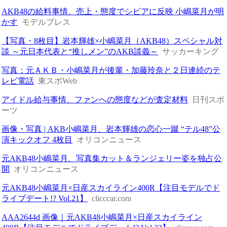
AKB48の給料事情、売上・態度でシビアに反映 小嶋菜月が明
かす
モデルプレス
【写真・8枚目】岩本輝雄×小嶋菜月（AKB48）スペシャル対
談 ～元日本代表と“推しメン”のAKB談義～
サッカーキング
写真：元ＡＫＢ・小嶋菜月が後輩・加藤玲奈と２日連続のテ
レビ電話
東スポWeb
アイドル給与事情、ファンへの態度などが査定材料
日刊スポ
ーツ
画像・写真 | AKB小嶋菜月、岩本輝雄の恋心一蹴 “テル48”公
演キックオフ 4枚目
オリコンニュース
元AKB48小嶋菜月、写真集カット＆ランジェリー姿を独占公
開
オリコンニュース
元AKB48小嶋菜月×日産スカイライン400R【注目モデルでド
ライブデート!? Vol.21】
clicccar.com
AAA2644d 画像｜元AKB48小嶋菜月×日産スカイライン