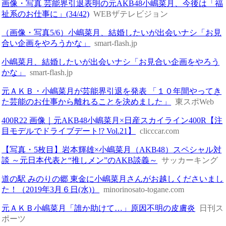
画像・写真 芸能界引退表明の元AKB48小嶋菜月、今後は「福
祉系のお仕事に」(34/42)
WEBザテレビジョン
（画像・写真5/6）小嶋菜月、結婚したいが出会いナシ「お見
合い企画をやろうかな」
smart-flash.jp
小嶋菜月、結婚したいが出会いナシ「お見合い企画をやろう
かな」
smart-flash.jp
元ＡＫＢ・小嶋菜月が芸能界引退を発表 「１０年間やってき
た芸能のお仕事から離れることを決めました」
東スポWeb
400R22 画像｜元AKB48小嶋菜月×日産スカイライン400R【注
目モデルでドライブデート!? Vol.21】
clicccar.com
【写真・5枚目】岩本輝雄×小嶋菜月（AKB48）スペシャル対
談 ～元日本代表と“推しメン”のAKB談義～
サッカーキング
道の駅 みのりの郷 東金に小嶋菜月さんがお越しくださいまし
た！（2019年3月６日(水)）
minorinosato-togane.com
元ＡＫＢ小嶋菜月「誰か助けて…」原因不明の皮膚炎
日刊ス
ポーツ