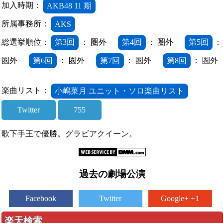
加入時期：
AKB48 11 期
所属事務所：
AKS
総選挙順位：
第3回
： 圏外
第4回
： 圏外
第5回
：
圏外
第6回
： 圏外
第7回
： 圏外
第8回
： 圏外
楽曲リスト：
小嶋菜月 ユニット・ソロ楽曲リスト
Twitter
755
歌下手王で優勝。グラビアクイーン。
過去の劇場公演
Facebook
Twitter
Google+ +1
楽天検索