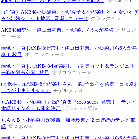
400R【注目モデルでドライブデート!? Vol.22】
clicccar.com
（写真）AKB48小嶋陽菜、小嶋真子＆小嶋菜月と“可愛いすぎ
る”3姉妹ショット披露 - 音楽 - ニュース
クランクイン！
AKB48研究生・伊豆田莉奈、小嶋菜月ら6人が昇格
オリコン
ニュース
画像・写真 | AKB48研究生・伊豆田莉奈、小嶋菜月ら6人が昇
格 11枚目
オリコンニュース
画像・写真 | 元AKB48小嶋菜月、写真集カット＆ランジェリ
ー姿を独占公開 1枚目
オリコンニュース
(画像4/4) 元AKB48小嶋菜月さん、第1子出産を発表「日々愛
しさが止まりません」
モデルプレス
元AKB48「小嶋菜月」1st写真集『soco soco』発売！「テレビ
電話サイン会」も開催決定
ガジェット通信
元ＡＫＢ・小嶋菜月が後輩・加藤玲奈と２日連続のテレビ電
話
東スポWeb
画像・写真 | AKB48研究生・伊豆田莉奈、小嶋菜月ら6人が昇