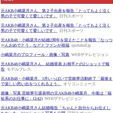
元AKB小嶋菜月さん、第２子出産を報告「とってもよく泣く
男の子で可愛くて愛しいです」
日刊スポーツ
元AKB小嶋菜月さん、第２子出産を報告「とってもよく泣く
男の子で可愛くて愛しいです」
日刊スポーツ
元AKB48・小嶋菜月が結婚2周年を迎えたことを報告「なっつ
ーんおめでとう」などとファンが祝福
sportsbull.jp
小嶋菜月のプロフィール・画像・写真
WEBザテレビジョン
元AKB48小嶋菜月さん、結婚発表 お相手との2ショットで報
告
モデルプレス
元AKB48・小嶋菜月、3月いっぱいで芸能界活動終了「最後ま
で楽しい思い出をつくれるよう」
オリコンニュース
画像・写真 芸能界引退表明の元AKB48小嶋菜月、今後は「福
祉系のお仕事に」(2/42)
WEBザテレビジョン
元AKB48小嶋菜月さん結婚報告「ちゃんと自分からお伝えし