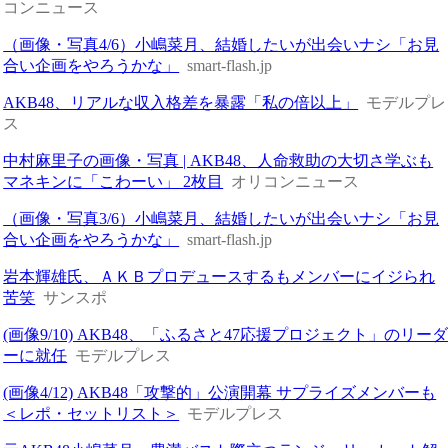
コンニュース
（画像・写真4/6）小嶋菜月、結婚したいが出会いナシ「お見
合い企画をやろうかな」
smart-flash.jp
AKB48、リアルな収入格差を暴露「私の倍以上」
モデルプレ
ス
中村麻里子の画像・写真 | AKB48、人命救助の大切さ学ぶも
マネキンに「こわーい」 2枚目
オリコンニュース
（画像・写真3/6）小嶋菜月、結婚したいが出会いナシ「お見
合い企画をやろうかな」
smart-flash.jp
岩本輝雄氏、ＡＫＢプロデュースするもメンバーにイジられ
苦笑
サンスポ
(画像9/10) AKB48、「ふるさと47応援プロジェクト」のリー
ーに就任
モデルプレス
(画像4/12) AKB48「攻撃的」公演開幕 サプライズメンバーも
＜レポ・セットリスト＞
モデルプレス