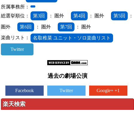
所属事務所：
総選挙順位：
第3回
： 圏外
第4回
： 圏外
第5回
：
圏外
第6回
： 圏外
第7回
： 圏外
楽曲リスト：
名取稚菜 ユニット・ソロ楽曲リスト
Twitter
過去の劇場公演
Facebook
Twitter
Google+ +1
楽天検索