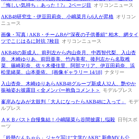
「悔しい気持ち」あった！?』 2ページ目
オリコンニュース
AKB48研究生・伊豆田莉奈、小嶋菜月ら6人が昇格
オリコン
ニュース
画像・写真 | AKB・チームBが“深夜の子供番組” 柏木、網タイ
ツでこじはるに対抗 7枚目
オリコンニュース
AKB48の新成人。前列左から内山奈月、中西智代梨、入山杏
奈、木崎ゆりあ、前田亜美、竹内美宥。後列左から名取稚
菜、篠崎彩奈、佐々木優佳里、阿部マリア、伊豆田莉奈、浜
松里緒菜、山本亜依。 [画像ギャラリー 14/18]
ナタリー
入山杏奈、木崎ゆりあらAKB48グループ新成人32人、艶やか
振袖姿お披露目＜全メンバー抱負コメント＞
モデルプレス
峯岸みなみが太鼓判「大人になったらAKB48に入って」
モデ
ルプレス
ＡＫＢバスト自慢集結！小嶋陽菜ら谷間披露し悩殺
日刊スポ
ーツ
「鈴懸なんちゃら」ジャケ写は“文学なAKB” 新曲MVも公