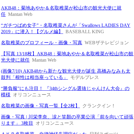
AKB48：菊地あやか＆名取稚菜が松山市の観光大使に就
任
Mantan Web
“ガチつばめ女子”・名取稚菜さんが「Swallows LADIES DAY
2019」に潜入！【グルメ編】
BASEBALL KING
名取稚菜のプロフィール・画像・写真
WEBザテレビジョン
【写真 13/18枚】AKB48：菊地あやか＆名取稚菜が松山市の観
光大使に就任
Mantan Web
(画像7/10) AKB48から新たな観光大使が誕生 高橋みなみも太
鼓判「根性は相当座っている」
モデルプレス
“勝負服”にも注目！ 『34thシングル選抜じゃんけん大会』の
模様
オリコンニュース
名取稚菜の画像・写真一覧【全2枚】
クランクイン！
画像・写真 | 川栄李奈、涙と笑顏の卒業公演「前を向いて頑張
ります」 3枚目
オリコンニュース