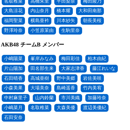
名取稚菜
高橋朱里
平田梨奈
梅田綾乃
大島涼花
内山奈月
橋本耀
大和田南那
福岡聖菜
横島亜衿
川本紗矢
朝長美桜
野澤玲奈
小笠原茉由
生駒里奈
AKB48 チームB メンバー
小嶋陽菜
峯岸みなみ
梅田彩佳
柏木由紀
片山陽加
田名部生来
大家志津香
藤江れいな
石田晴香
高城亜樹
野中美郷
岩佐美咲
小森美果
大場美奈
島崎遥香
竹内美宥
中村麻里子
山内鈴蘭
市川美織
加藤玲奈
小嶋菜月
名取稚菜
大森美優
渡辺美優紀
石田安奈