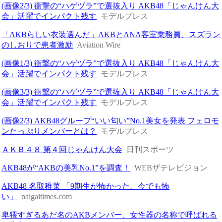
(画像2/3) 衝撃の“ハゲヅラ”で選抜入り AKB48「じゃんけん大
会」活躍でインパクト残す
モデルプレス
「AKBらしい衣装選んだ」AKBとANA客室乗務員、スズラン
のしおりで患者激励
Aviation Wire
(画像1/3) 衝撃の“ハゲヅラ”で選抜入り AKB48「じゃんけん大
会」活躍でインパクト残す
モデルプレス
(画像3/3) 衝撃の“ハゲヅラ”で選抜入り AKB48「じゃんけん大
会」活躍でインパクト残す
モデルプレス
(画像2/3) AKB48グループ“いい匂い”No.1美女を発表 フェロモ
ンたっぷりメンバーとは？
モデルプレス
ＡＫＢ４８ 第４回じゃんけん大会
日刊スポーツ
AKB48が“AKBの美乳No.1”を調査！
WEBザテレビジョン
AKB48 名取稚菜 「9期生が怖かった、今でも怖
い」
naigaitimes.com
卑猥すぎるあだ名のAKBメンバー、女性器の名称で呼ばれる