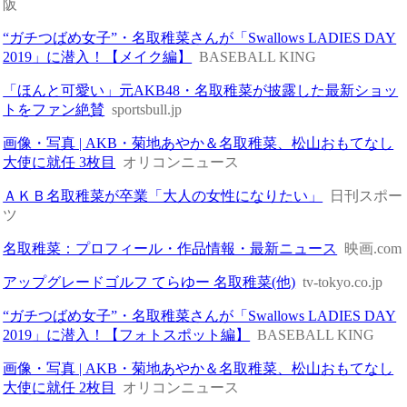
阪
“ガチつばめ女子”・名取稚菜さんが「Swallows LADIES DAY
2019」に潜入！【メイク編】
BASEBALL KING
「ほんと可愛い」元AKB48・名取稚菜が披露した最新ショッ
トをファン絶賛
sportsbull.jp
画像・写真 | AKB・菊地あやか＆名取稚菜、松山おもてなし
大使に就任 3枚目
オリコンニュース
ＡＫＢ名取稚菜が卒業「大人の女性になりたい」
日刊スポー
ツ
名取稚菜：プロフィール・作品情報・最新ニュース
映画.com
アップグレードゴルフ てらゆー 名取稚菜(他)
tv-tokyo.co.jp
“ガチつばめ女子”・名取稚菜さんが「Swallows LADIES DAY
2019」に潜入！【フォトスポット編】
BASEBALL KING
画像・写真 | AKB・菊地あやか＆名取稚菜、松山おもてなし
大使に就任 2枚目
オリコンニュース