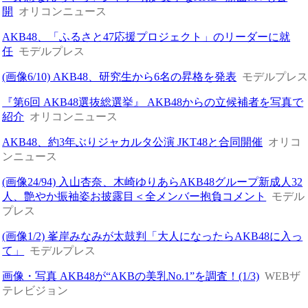
開
オリコンニュース
AKB48、「ふるさと47応援プロジェクト」のリーダーに就
任
モデルプレス
(画像6/10) AKB48、研究生から6名の昇格を発表
モデルプレ
『第6回 AKB48選抜総選挙』 AKB48からの立候補者を写真で
紹介
オリコンニュース
AKB48、約3年ぶりジャカルタ公演 JKT48と合同開催
オリコ
ンニュース
(画像24/94) 入山杏奈、木崎ゆりあらAKB48グループ新成人32
人、艶やか振袖姿お披露目＜全メンバー抱負コメント
モデル
プレス
(画像1/2) 峯岸みなみが太鼓判「大人になったらAKB48に入っ
て」
モデルプレス
画像・写真 AKB48が“AKBの美乳No.1”を調査！(1/3)
WEBザ
テレビジョン