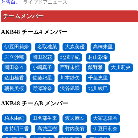
と告白。
ライブドアニュース
チームメンバー
AKB48 チーム4 メンバー
伊豆田莉奈
名取稚菜
大森美優
高橋朱里
岩立沙穂
岡田彩花
北澤早紀
村山彩希
岡田奈々
小嶋真子
西野未姫
飯野雅
大川莉央
込山榛香
佐藤妃星
川本紗矢
千葉恵里
朝長美桜
野澤玲奈
渋谷凪咲
北川綾巴
AKB48 チームB メンバー
柏木由紀
田名部生来
渡辺麻友
大家志津香
倉持明日香
高城亜樹
竹内美宥
伊豆田莉奈