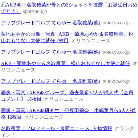
元AKB48・名取稚菜が母との2ショットを披露「お誕生日おめ
でとう」
sportsbull.jp
アップグレードゴルフ てらゆー 名取稚菜(他)
tv-tokyo.co.jp
菊地あやかの画像・写真 | AKB・菊地あやか＆名取稚菜、松
山おもてなし大使に就任 2枚目
オリコンニュース
アップグレードゴルフ てらゆー 名取稚菜(他)
tv-tokyo.co.jp
AKB・菊地あやか＆名取稚菜、松山おもてなし大使に就任
オ
リコンニュース
アップグレードゴルフ てらゆー 名取稚菜(他)
tv-tokyo.co.jp
画像・写真 | AKB48グループ、過去最多32人が成人式【全員
コメント】 18枚目
オリコンニュース
画像・写真 | AKB48研究生・伊豆田莉奈、小嶋菜月ら6人が昇
格 12枚目
オリコンニュース
名取稚菜：プロフィール・最新ニュース -人物情報
クランク
イン！