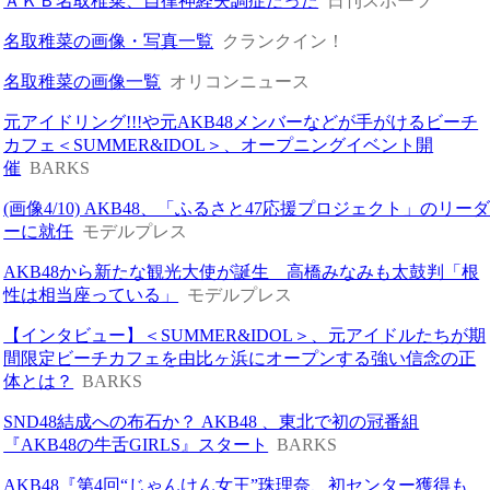
ＡＫＢ名取稚菜、自律神経失調症だった
日刊スポーツ
名取稚菜の画像・写真一覧
クランクイン！
名取稚菜の画像一覧
オリコンニュース
元アイドリング!!!や元AKB48メンバーなどが手がけるビーチ
カフェ＜SUMMER&IDOL＞、オープニングイベント開
催
BARKS
(画像4/10) AKB48、「ふるさと47応援プロジェクト」のリー
ーに就任
モデルプレス
AKB48から新たな観光大使が誕生 高橋みなみも太鼓判「根
性は相当座っている」
モデルプレス
【インタビュー】＜SUMMER&IDOL＞、元アイドルたちが期
間限定ビーチカフェを由比ヶ浜にオープンする強い信念の正
体とは？
BARKS
SND48結成への布石か？ AKB48 、東北で初の冠番組
『AKB48の牛舌GIRLS』スタート
BARKS
AKB48『第4回“じゃんけん女王”珠理奈、初センター獲得も